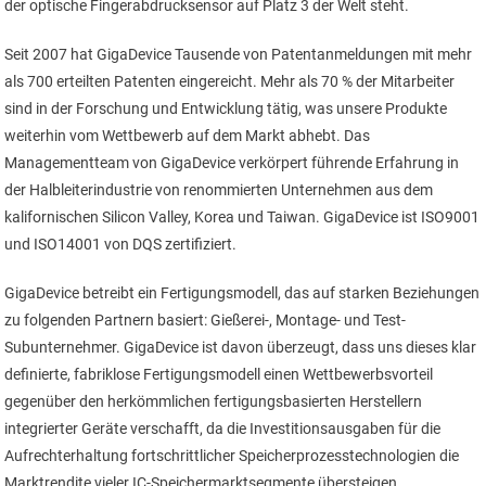
der optische Fingerabdrucksensor auf Platz 3 der Welt steht.
Seit 2007 hat GigaDevice Tausende von Patentanmeldungen mit mehr
als 700 erteilten Patenten eingereicht. Mehr als 70 % der Mitarbeiter
sind in der Forschung und Entwicklung tätig, was unsere Produkte
weiterhin vom Wettbewerb auf dem Markt abhebt. Das
Managementteam von GigaDevice verkörpert führende Erfahrung in
der Halbleiterindustrie von renommierten Unternehmen aus dem
kalifornischen Silicon Valley, Korea und Taiwan. GigaDevice ist ISO9001
und ISO14001 von DQS zertifiziert.
GigaDevice betreibt ein Fertigungsmodell, das auf starken Beziehungen
zu folgenden Partnern basiert: Gießerei-, Montage- und Test-
Subunternehmer. GigaDevice ist davon überzeugt, dass uns dieses klar
definierte, fabriklose Fertigungsmodell einen Wettbewerbsvorteil
gegenüber den herkömmlichen fertigungsbasierten Herstellern
integrierter Geräte verschafft, da die Investitionsausgaben für die
Aufrechterhaltung fortschrittlicher Speicherprozesstechnologien die
Marktrendite vieler IC-Speichermarktsegmente übersteigen