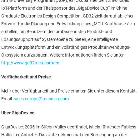
Arm® University Programm (AUP), ein Ökopartner der Arm® Mbed™
IoT-Plattform und der Titelsponsor des „GigaDevice Cup“ im China
Graduate Electronics Design Competition. GD32 zielt darauf ab, einen
Entwurf für die Planung und Entwicklung eines „MCU-Kaufhauses“ zu
erstellen, um Benutzern den umfassendsten Produkt- und
Lösungssupport auf Systemebene zu bieten, eine intelligente
Entwicklungsplattform und ein vollständiges Produktanwendungs-
Ökosystem aufzubauen. Weitere Informationen finden Sie unter
http://www.gd32mcu.com/en
.
Verfügbarkeit und Preise
Mehr über Verfügbarkeit und Preise erhalten Sie unter diesem Kontakt.
Email:
sales.europe@macnica.com
.
Über GigaDevice
GigaDevice, 2005 im Silicon Valley gegründet, ist ein führender Fabless-
Halbleiter-Anbieter. Das Unternehmen hat den Börsengang an der