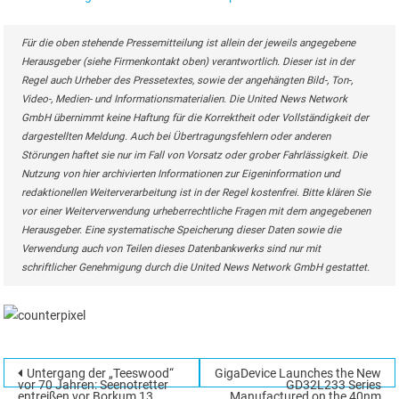
Für die oben stehende Pressemitteilung ist allein der jeweils angegebene
Herausgeber (siehe Firmenkontakt oben) verantwortlich. Dieser ist in der
Regel auch Urheber des Pressetextes, sowie der angehängten Bild-, Ton-,
Video-, Medien- und Informationsmaterialien. Die United News Network
GmbH übernimmt keine Haftung für die Korrektheit oder Vollständigkeit der
dargestellten Meldung. Auch bei Übertragungsfehlern oder anderen
Störungen haftet sie nur im Fall von Vorsatz oder grober Fahrlässigkeit. Die
Nutzung von hier archivierten Informationen zur Eigeninformation und
redaktionellen Weiterverarbeitung ist in der Regel kostenfrei. Bitte klären Sie
vor einer Weiterverwendung urheberrechtliche Fragen mit dem angegebenen
Herausgeber. Eine systematische Speicherung dieser Daten sowie die
Verwendung auch von Teilen dieses Datenbankwerks sind nur mit
schriftlicher Genehmigung durch die United News Network GmbH gestattet.
Beitragsnavigation
Untergang der „Teeswood“
GigaDevice Launches the New
Suchen
vor 70 Jahren: Seenotretter
GD32L233 Series
entreißen vor Borkum 13
Manufactured on the 40nm