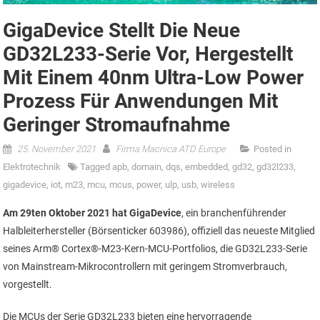
GigaDevice Stellt Die Neue
GD32L233-Serie Vor, Hergestellt
Mit Einem 40nm Ultra-Low Power
Prozess Für Anwendungen Mit
Geringer Stromaufnahme
25. November 2021
Firma Macnica ATD Europe
Posted in
Elektrotechnik
Tagged
apb
,
domain
,
dqs
,
embedded
,
gd32
,
gd32l233
,
gigadevice
,
iot
,
m23
,
mcu
,
mcus
,
power
,
ulp
,
usb
,
wireless
Am 29ten Oktober 2021 hat GigaDevice
, ein branchenführender
Halbleiterhersteller (Börsenticker 603986), offiziell das neueste Mitglied
seines Arm® Cortex®-M23-Kern-MCU-Portfolios, die GD32L233-Serie
von Mainstream-Mikrocontrollern mit geringem Stromverbrauch,
vorgestellt.
Die MCUs der Serie GD32L233 bieten eine hervorragende