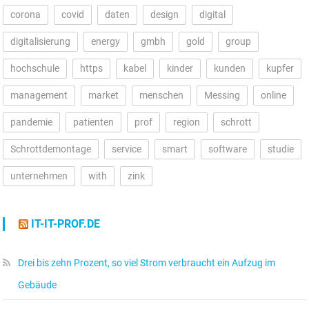
corona
covid
daten
design
digital
digitalisierung
energy
gmbh
gold
group
hochschule
https
kabel
kinder
kunden
kupfer
management
market
menschen
Messing
online
pandemie
patienten
prof
region
schrott
Schrottdemontage
service
smart
software
studie
unternehmen
with
zink
IT-IT-PROF.DE
Drei bis zehn Prozent, so viel Strom verbraucht ein Aufzug im
Gebäude