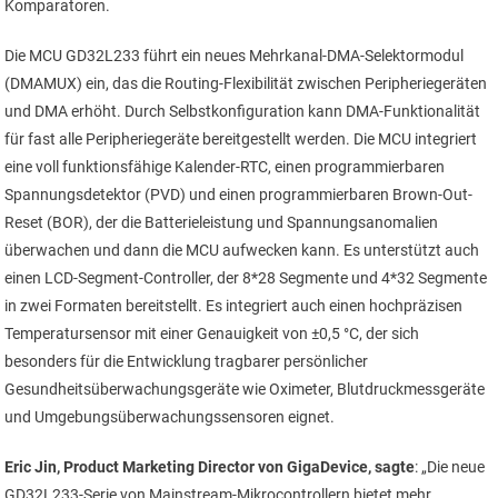
Komparatoren.
Die MCU GD32L233 führt ein neues Mehrkanal-DMA-Selektormodul
(DMAMUX) ein, das die Routing-Flexibilität zwischen Peripheriegeräten
und DMA erhöht. Durch Selbstkonfiguration kann DMA-Funktionalität
für fast alle Peripheriegeräte bereitgestellt werden. Die MCU integriert
eine voll funktionsfähige Kalender-RTC, einen programmierbaren
Spannungs­detektor (PVD) und einen programmierbaren Brown-Out-
Reset (BOR), der die Batterieleistung und Spannungsanomalien
überwachen und dann die MCU aufwecken kann. Es unterstützt auch
einen LCD-Segment-Controller, der 8*28 Segmente und 4*32 Segmente
in zwei Formaten bereitstellt. Es integriert auch einen hochpräzisen
Temperatursensor mit einer Genauigkeit von ±0,5 °C, der sich
besonders für die Entwicklung tragbarer persönlicher
Gesundheitsüberwachungsgeräte wie Oximeter, Blutdruckmessgeräte
und Umgebungsüberwachungssensoren eignet.
Eric Jin, Product Marketing Director von GigaDevice, sagte
: „Die neue
GD32L233-Serie von Mainstream-Mikrocontrollern bietet mehr