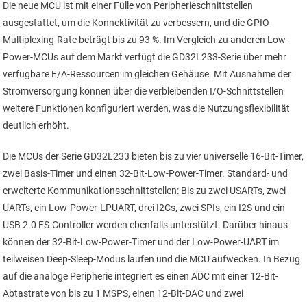
Die neue MCU ist mit einer Fülle von Peripherieschnittstellen
ausgestattet, um die Konnektivität zu verbessern, und die GPIO-
Multiplexing-Rate beträgt bis zu 93 %. Im Vergleich zu anderen Low-
Power-MCUs auf dem Markt verfügt die GD32L233-Serie über mehr
verfügbare E/A-Ressourcen im gleichen Gehäuse. Mit Ausnahme der
Strom­versorgung können über die verbleibenden I/O-Schnittstellen
weitere Funktionen konfiguriert werden, was die Nutzungsflexibilität
deutlich erhöht.
Die MCUs der Serie GD32L233 bieten bis zu vier universelle 16-Bit-Timer,
zwei Basis-Timer und einen 32-Bit-Low-Power-Timer. Standard- und
erweiterte Kommunikations­schnitt­stellen: Bis zu zwei USARTs, zwei
UARTs, ein Low-Power-LPUART, drei I2Cs, zwei SPIs, ein I2S und ein
USB 2.0 FS-Controller werden ebenfalls unterstützt. Darüber hinaus
können der 32-Bit-Low-Power-Timer und der Low-Power-UART im
teilweisen Deep-Sleep-Modus laufen und die MCU aufwecken. In Bezug
auf die analoge Peripherie integriert es einen ADC mit einer 12-Bit-
Abtastrate von bis zu 1 MSPS, einen 12-Bit-DAC und zwei