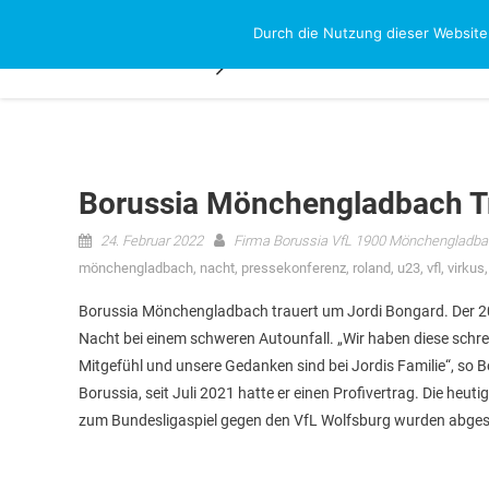
Skip
Durch die Nutzung dieser Website
NEWS-RESEAR
to
content
Borussia Mönchengladbach T
24. Februar 2022
Firma Borussia VfL 1900 Mönchengladb
mönchengladbach
,
nacht
,
pressekonferenz
,
roland
,
u23
,
vfl
,
virkus
Borussia Mönchengladbach trauert um Jordi Bongard. Der 20
Nacht bei einem schweren Autounfall. „Wir haben diese schre
Mitgefühl und unsere Gedanken sind bei Jordis Familie“, so B
Borussia, seit Juli 2021 hatte er einen Profivertrag. Die heu
zum Bundesligaspiel gegen den VfL Wolfsburg wurden abges