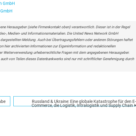
ach GmbH
h GmbH
bene Herausgeber (siehe Firmenkontakt oben) verantwortlich. Dieser ist in der Regel
Video-, Medien- und Informationsmaterialien. Die United News Network GmbH
r dargestellten Meldung. Auch bei Übertragungsfehlern oder anderen Störungen haftet
on hier archivierten Informationen zur Eigeninformation und redaktionellen
r einer Weiterverwendung urheberrechtliche Fragen mit dem angegebenen Herausgeber.
auch von Teilen dieses Datenbankwerks sind nur mit schriftlicher Genehmigung durch
abe
Russland & Ukraine: Eine globale Katastrophe für den E-
Commerce, die Logistik, Intralogistik und Supply Chain