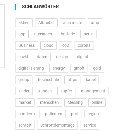
SCHLAGWÖRTER
aktien
Altmetall
aluminium
amp
app
aussagen
batterie
berlin
Business
cloud
co2
corona
covid
daten
design
digital
digitalisierung
energy
gmbh
gold
group
hochschule
https
kabel
kinder
kunden
kupfer
management
market
menschen
Messing
online
pandemie
patienten
prof
region
schrott
Schrottdemontage
service