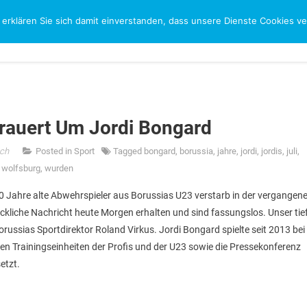
 erklären Sie sich damit einverstanden, dass unsere Dienste Cookies 
CH
rauert Um Jordi Bongard
ach
Posted in
Sport
Tagged
bongard
,
borussia
,
jahre
,
jordi
,
jordis
,
juli
,
,
wolfsburg
,
wurden
 Jahre alte Abwehrspieler aus Borussias U23 verstarb in der vergangen
ckliche Nachricht heute Morgen erhalten und sind fassungslos. Unser tie
orussias Sportdirektor Roland Virkus. Jordi Bongard spielte seit 2013 bei
tigen Trainingseinheiten der Profis und der U23 sowie die Pressekonferenz
etzt.