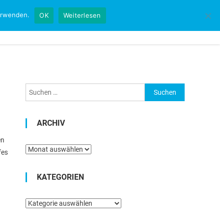
verwenden.
OK
Weiterlesen
Startseite
Kontakt
Impressum
Suchen
nach:
ARCHIV
en
Archiv
fes
KATEGORIEN
Kategorien