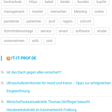
hochschule
https
kabel
kinder
kunden
kupfer
management
market
menschen
Messing
online
pandemie
patienten
prof
region
schrott
Schrottdemontage
service
smart
software
studie
unternehmen
with
zink
IT-IT-PROF.DE
Ist das Dach gegen alles versichert?
Ultraschallzahnbürste für Hund und Katze – Tipps zur erfolgreichen
Eingewöhnung
Wirtschaftsstaatssekretär Thomas Dörflinger besucht
Handwerksbetrieb im Kammerbezirk Freiburg