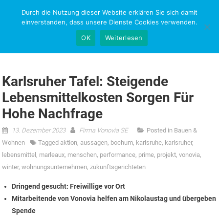
Skip
Durch die Nutzung dieser Website erklären Sie sich damit
NEWS-RESEARCH
to
einverstanden, dass unsere Dienste Cookies verwenden.
content
OK
Weiterlesen
Karlsruher Tafel: Steigende
Lebensmittelkosten Sorgen Für
Hohe Nachfrage
13. Dezember 2023
Firma Vonovia SE
Posted in
Bauen &
Wohnen
Tagged
aktion
,
aussagen
,
bochum
,
karlsruhe
,
karlsruher
,
lebensmittel
,
marleaux
,
menschen
,
performance
,
prime
,
projekt
,
vonovia
,
winter
,
wohnungsunternehmen
,
zukunftsgerichteten
Dringend gesucht: Freiwillige vor Ort
Mitarbeitende von Vonovia helfen am Nikolaustag und übergeben
Spende