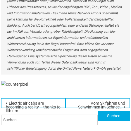
(siehe Firmenkontakt oben) verantwortlich. Dieser ist in der Regel auch
Urheber des Pressetextes, sowie der angehängten Bild-, Ton-, Video-, Medien-
und Informationsmaterialien. Die United News Network GmbH übernimmt
keine Haftung für die Korrektheit oder Vollständigkeit der dargestellten
Meldung. Auch bei Übertragungsfehlern oder anderen Störungen haftet sie
nur im Fall von Vorsatz oder grober Fahrlässigkeit. Die Nutzung von hier
archivierten Informationen zur Eigeninformation und redaktionellen
Weiterverarbeitung ist in der Regel kostenfrei. Bitte klären Sie vor einer
Weiterverwendung urheberrechtliche Fragen mit dem angegebenen
Herausgeber. Eine systematische Speicherung dieser Daten sowie die
Verwendung auch von Teilen dieses Datenbankwerks sind nur mit
schriftlicher Genehmigung durch die United News Network GmbH gestattet.
Beitragsnavigation
Electric air cabs are
Vom Skifahren und
Suchen
becoming a reality – thanks to
Schwimmen im Schnee…
lithium
nach: