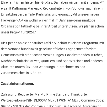
Ehrenamtlichen leisten hier Großes. Da haben wir gern mit angepackt“,
erzählt Katharina Marleaux, Regionalleiterin von Vonovia, nach ihrem
Einsatztag bei der Tafel Karlsruhe, und ergänzt: „Mit unserer neuen
Freiwilligen-Aktion wollen wir einmal im Jahr eine gemeinnützige
Organisation tatkräftig bei ihrer Arbeit unterstützen. Wir planen schon
unser Projekt für 2024.“
Die Spende an die Karlsruher Tafel e.V. gehört zu einem Programm, mit
dem Vonovia bundesweit gesellschaftliches Engagement fördert.
Gemeinsam mit städtischen Verwaltungen, Sozialverbänden, Kirchen,
Nachbarschaftsinitiativen, Quartiers- und Sportvereinen und anderen
Akteuren unterstützt das Wohnungsunternehmen so das
Zusammenleben in Städten.
Zusatzinformationen:
Zulassung: Regulierter Markt / Prime Standard, Frankfurter
Wertpapierbörse ISIN: DE000A1ML7J1 WKN: A1ML7J Common Code:
094567408 Sitz der Vonovia SE: Bochum, Deutschland, Amtsgericht