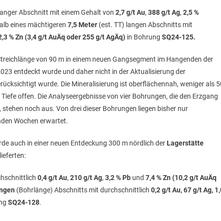
langer Abschnitt mit einem Gehalt von
2,7 g/t Au
,
388 g/t Ag
,
2,5 %
alb eines mächtigeren
7,5 Meter
(est. TT) langen Abschnitts mit
d 2,3 % Zn (3,4 g/t AuÄq oder 255 g/t AgÄq)
in Bohrung
SQ24-125.
ne Streichlänge von 90 m in einem neuen Gangsegment im Hangenden der
23 entdeckt wurde und daher nicht in der Aktualisierung der
cksichtigt wurde. Die Mineralisierung ist oberflächennah, weniger als 5
er Tiefe offen. Die Analyseergebnisse von vier Bohrungen, die den Erzgang
hen noch aus. Von drei dieser Bohrungen liegen bisher nur
enden Wochen erwartet.
urde auch in einer neuen Entdeckung 300 m nördlich der
Lagerstätte
lieferten:
hschnittlich
0,4 g/t Au
,
210 g/t Ag
,
3,2 % Pb
und
7,4 % Zn (10,2 g/t AuÄq
angen
(Bohrlänge) Abschnitts mit durchschnittlich
0,2 g/t Au, 67 g/t Ag, 1
ung
SQ24-128
.