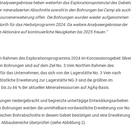
nalyseergebnisse heben weiterhin das Explorationspotenzial des Gebiet
er mineralisierten Abschnitte sowohl in den Bohrungen bei Camp als auch
Ressourcenerweiterung offen. Die Bohrungen wurden wieder aufgenommen
 North für das Herbstprogramm 2024. Da weitere Analyseergebnisse der
ktionäre auf kontinuierliche Neuigkeiten bis 2025 freuen.“
m Rahmen des Explorationsprogramms 2024 im Konzessionsgebiet Silve
 Bohrungen sind auf dem Ziel No. 3 Vein Northim Rahmen des
 für das Unternehmen, das sich von der Lagerstätte No. 3 Vein nach
döstliche Erweiterung zur Lagerstätte NG-3 sind die größten im
 bis zu 66 % der aktuellen Mineralressourcen auf AgÄq-Basis.
rungen niedergebracht und begrenzte untertägige Entwicklungsarbeiten
en Bohrungen werden die unmittelbare nordwestliche Erweiterung von No.
orischen Bohrabschnitte in diesem Gebiet bestätigen und eine Erweiterung
en Abbaubereiche überprüfen (siehe Abbildung 2).