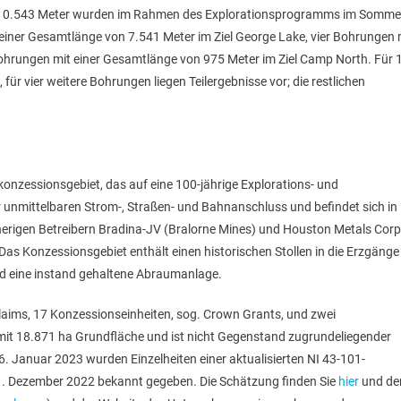
 10.543 Meter wurden im Rahmen des Explorationsprogramms im Somme
einer Gesamtlänge von 7.541 Meter im Ziel George Lake, vier Bohrungen 
ohrungen mit einer Gesamtlänge von 975 Meter im Ziel Camp North. Für 
r vier weitere Bohrungen liegen Teilergebnisse vor; die restlichen
erkonzessionsgebiet, das auf eine 100-jährige Explorations- und
 unmittelbaren Strom-, Straßen- und Bahnanschluss und befindet sich in
herigen Betreibern Bradina-JV (Bralorne Mines) und Houston Metals Corp
s Konzessionsgebiet enthält einen historischen Stollen in die Erzgänge
nd eine instand gehaltene Abraumanlage.
laims, 17 Konzessionseinheiten, sog. Crown Grants, und zwei
mit 18.871 ha Grundfläche und ist nicht Gegenstand zugrundeliegender
. Januar 2023 wurden Einzelheiten einer aktualisierten NI 43-101-
1. Dezember 2022 bekannt gegeben. Die Schätzung finden Sie
hier
und de