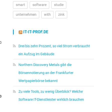
smart
software
studie
unternehmen
with
zink
IT-IT-PROF.DE
0
Drei bis zehn Prozent, so viel Strom verbraucht
ein Aufzug im Gebäude
Northern Discovery Metals gibt die
Börsennotierung an der Frankfurter
Wertpapierbörse bekannt
Zu viele Tools, zu wenig Überblick? Welche
,0
Software IT-Dienstleister wirklich brauchen