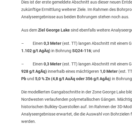
Dies ist der erste gemeldete Abschnitt aus dieser neuen Entdec
zukünftige Ermittlung weiterer Ziele. Im Rahmen des Bohrpr
Analyseergebnisse aus beiden Bohrungen stehen noch aus.
Aus dem
Ziel George Lake
sind ebenfalls weitere Analyseer
– Einen
0,3 Meter
(est. TT) langen Abschnitt mit einem 
1.102 g/t AgÄq)
in Bohrung
SQ24-116
; und
– Einen
0,3 Meter
(est. TT) langen Abschnitt mit einem 
928 g/t AgÄq)
innerhalb eines mächtigeren
1,0 Meter
(est. T
Pb
und
5,0 % Zn (4,8 g/t AuÄq oder 356 g/t AgÄq
) in Bohrun
Die modellierten Gangabschnitte in der Zone George Lake bild
Nordwesten verlaufenden polymetallischen Gängen. Mächtige
historischen Bulkley-Querstollen auf. Im Rahmen der 3D-Mode
Analyseergebnisse erwartet, die die Auswahl von Bohrzielen
werden.