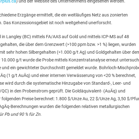
rplus.ca
) und der Website des Unternehmens eingesehen werden.
iedene Erzgänge ermittelt, die ein weitläufiges Netz aus zonierten
en. Das Konzessionsgebiet ist noch weitgehend unerforscht.
in Langley (BC) mittels FA/AAS auf Gold und mittels ICP-MS auf 48
Zinkgehalten, die über dem Grenzwert (>100 ppm bzw. >1 %) liegen, wurden
n mit sehr hohen Silbergehalten (>1.000 g/t Ag) und Goldgehalten über de
r 10.000 g/t wurde die Probe mittels Konzentratanalyse erneut untersuch
te und ein gewichteter Durchschnitt gemeldet wurde. Bohrloch-Mischprob
Äq (1 g/t AuÄq) und einer internen Verwässerung von <20 % berechnet,
sse wird durch die systematische Hinzugabe von Standard-, Leer- und
/QC) in den Probenstrom geprüft. Die Goldäquivalent- (AuÄq) und
 folgenden Preise berechnet: 1.800 $/Unze Au, 22 $/Unze Ag, 3,50 $/Pf
 AgÄq-Berechnungen wurden die folgenden relativen metallurgischen
für Pb und 90 % für Zn.