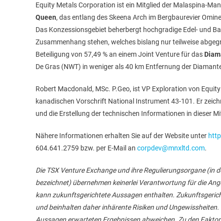
Equity Metals Corporation ist ein Mitglied der Malaspina-M
Queen
, das entlang des Skeena Arch im Bergbaurevier Ominec
Das Konzessionsgebiet beherbergt hochgradige Edel- und Ba
Zusammenhang stehen, welches bislang nur teilweise abgegr
Beteiligung von 57,49 % an einem Joint Venture für das
Diam
De Gras (NWT) in weniger als 40 km Entfernung der Diamante
Robert Macdonald, MSc. P.Geo, ist VP Exploration von Equity 
kanadischen Vorschrift National Instrument 43-101. Er zeich
und die Erstellung der technischen Informationen in dieser Mi
Nähere Informationen erhalten Sie auf der Website unter
htt
604.641.2759 bzw. per E-Mail an
corpdev@mnxltd.com
.
Die TSX Venture Exchange und ihre Regulierungsorgane (in d
bezeichnet) übernehmen keinerlei Verantwortung für die Ang
kann zukunftsgerichtete Aussagen enthalten. Zukunftsgeric
und beinhalten daher inhärente Risiken und Ungewissheiten. 
Aussagen erwarteten Ergebnissen abweichen. Zu den Faktoren