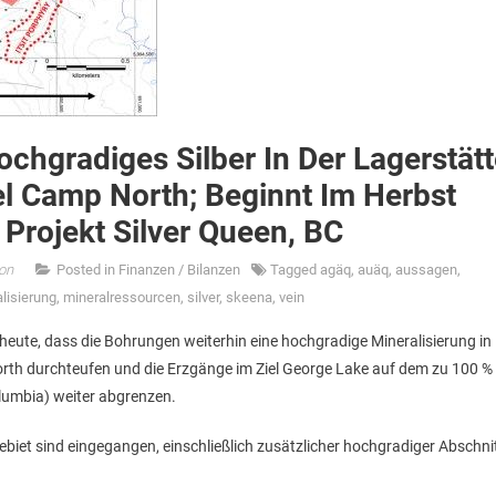
ochgradiges Silber In Der Lagerstät
 Camp North; Beginnt Im Herbst
Projekt Silver Queen, BC
on
Posted in
Finanzen / Bilanzen
Tagged
agäq
,
auäq
,
aussagen
,
lisierung
,
mineralressourcen
,
silver
,
skeena
,
vein
heute, dass die Bohrungen weiterhin eine hochgradige Mineralisierung in
orth durchteufen und die Erzgänge im Ziel George Lake auf dem zu 100 %
lumbia) weiter abgrenzen.
biet sind eingegangen, einschließlich zusätzlicher hochgradiger Abschni