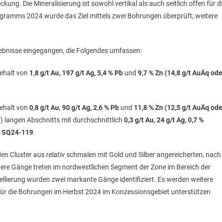
kung. Die Mineralisierung ist sowohl vertikal als auch seitlich offen für d
ogramms 2024 wurde das Ziel mittels zwei Bohrungen überprüft; weitere
gebnisse eingegangen, die Folgendes umfassen:
Gehalt von
1,8 g/t Au, 197 g/t Ag, 5,4 % Pb
und
9,7 % Zn (14,8 g/t AuÄq ode
Gehalt von
0,8 g/t Au
,
90 g/t Ag, 2,6 % Pb
und
11,8 % Zn (12,5 g/t AuÄq ode
T) langen Abschnitts mit durchschnittlich
0,3 g/t Au, 24 g/t Ag, 0,7 %
g
SQ24-119
.
en Cluster aus relativ schmalen mit Gold und Silber angereicherten, nach
re Gänge treten im nordwestlichen Segment der Zone im Bereich der
llierung wurden zwei markante Gänge identifiziert. Es werden weitere
 für die Bohrungen im Herbst 2024 im Konzessionsgebiet unterstützen