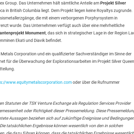
anex Group. Das Unternehmen hält sämtliche Anteile am
Projekt Silver
a in British Columbia liegt. Dem Projekt liegen keine Royaltys zugrunde.
sismetallerzgänge, die mit einem verborgenen Porphyrsystem in
enzt wurde. Das Unternehmen verfügt auch über eine mehrheitliche
antenprojekt Monument
, das sich in strategischer Lage in der Region La
nminen Ekati und Diavik befindet.
Metals Corporation und ein qualifizierter Sachverständiger im Sinne der
net für die Überwachung der Explorationsarbeiten im Projekt Silver Quee
tteilung.
ps://www.equitymetalscorporation.com
oder über die Rufnummer
en Statuten der TSX Venture Exchange als Regulation Services Provider
emessenheit oder Richtigkeit dieser Pressemeldung. Diese Pressemeldun
htete Aussagen beziehen sich auf zukünftige Ereignisse und Bedingunge
Die tatsächlichen Ergebnisse können wesentlich von den in solchen
, die dazu führen können, dass die tatsächlichen Ergebnisse wesentlic