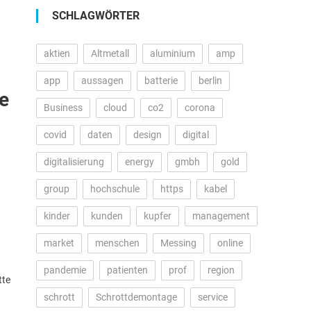
SCHLAGWÖRTER
aktien
Altmetall
aluminium
amp
app
aussagen
batterie
berlin
te
Business
cloud
co2
corona
covid
daten
design
digital
digitalisierung
energy
gmbh
gold
group
hochschule
https
kabel
kinder
kunden
kupfer
management
market
menschen
Messing
online
pandemie
patienten
prof
region
tte
schrott
Schrottdemontage
service