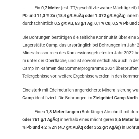
– Ein
0,7 Meter
(est. TT/geschätzte wahre Mächtigkeit) 
Pb
und
11,3 % Zn (18,4 g/t AuÄq oder 1.372 g/t AgÄq)
innerh
durchschnittlich
0,5 g/t Au, 63 g/t Ag, 0,1 % Cu, 0,5 % Pb un
Die Bohrungen bestätigen die seitliche Kontinuität über ei
Lagerstätte Camp, das ursprünglich bei Bohrungen im Jahr 20
Mineralressourcen des Konzessionsgebietes im Jahr 2022 berü
m unter der Oberfläche, und ist sowohl seitlich als auch in d
Camp im Rahmen des Sommerprogramms 2024 überprüften, ste
Teilergebnisse vor; weitere Ergebnisse werden in den komm
Eine stark mit Edelmetallen angereicherte Mineralisierung w
Camp
identifiziert. Die Bohrungen im
Zielgebiet Camp North
– Einen
1,8 Meter langen
(Bohrlänge) Abschnitt mit durc
oder 761 g/t AgÄq)
innerhalb eines mächtigeren
8,6 Meter l
% Pb und 4,2 % Zn (4,7 g/t AuÄq oder 352 g/t AgÄq)
in Bohr