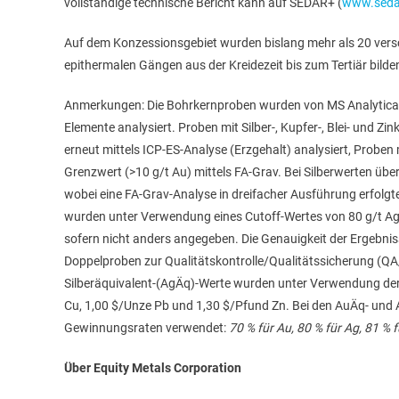
vollständige technische Bericht kann auf SEDAR+ (
www.seda
Auf dem Konzessionsgebiet wurden bislang mehr als 20 versch
epithermalen Gängen aus der Kreidezeit bis zum Tertiär bild
Anmerkungen: Die Bohrkernproben wurden von MS Analytical 
Elemente analysiert. Proben mit Silber-, Kupfer-, Blei- und 
erneut mittels ICP-ES-Analyse (Erzgehalt) analysiert, Probe
Grenzwert (>10 g/t Au) mittels FA-Grav. Bei Silberwerten übe
wobei eine FA-Grav-Analyse in dreifacher Ausführung erfolg
wurden unter Verwendung eines Cutoff-Wertes von 80 g/t Ag
sofern nicht anders angegeben. Die Genauigkeit der Ergebni
Doppelproben zur Qualitätskontrolle/Qualitätssicherung (QA
Silberäquivalent-(AgÄq)-Werte wurden unter Verwendung der
Cu, 1,00 $/Unze Pb und 1,30 $/Pfund Zn. Bei den AuÄq- und
Gewinnungsraten verwendet:
70 % für Au, 80 % für Ag, 81 % 
Über Equity Metals Corporation