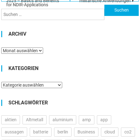
2025 – Basics and Benefits
militärische Anwendungen
for NDIR-Applications
nach:
ARCHIV
Archiv
KATEGORIEN
Kategorien
SCHLAGWÖRTER
aktien
Altmetall
aluminium
amp
app
aussagen
batterie
berlin
Business
cloud
co2