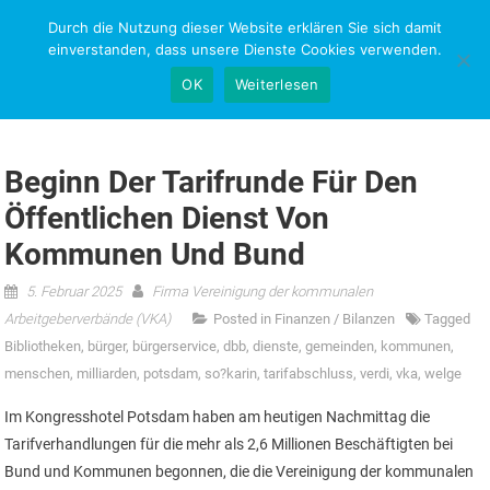
Skip
Durch die Nutzung dieser Website erklären Sie sich damit
NEWS-RESEARCH
to
einverstanden, dass unsere Dienste Cookies verwenden.
content
OK
Weiterlesen
Beginn Der Tarifrunde Für Den
Öffentlichen Dienst Von
Kommunen Und Bund
5. Februar 2025
Firma Vereinigung der kommunalen
Arbeitgeberverbände (VKA)
Posted in
Finanzen / Bilanzen
Tagged
Bibliotheken
,
bürger
,
bürgerservice
,
dbb
,
dienste
,
gemeinden
,
kommunen
,
menschen
,
milliarden
,
potsdam
,
so?karin
,
tarifabschluss
,
verdi
,
vka
,
welge
Im Kongresshotel Potsdam haben am heutigen Nachmittag die
Tarifverhandlungen für die mehr als 2,6 Millionen Beschäftigten bei
Bund und Kommunen begonnen, die die Vereinigung der kommunalen