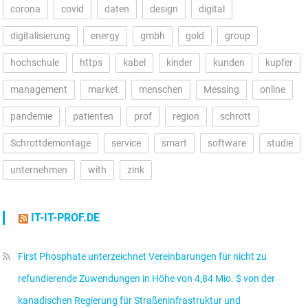
corona
covid
daten
design
digital
digitalisierung
energy
gmbh
gold
group
hochschule
https
kabel
kinder
kunden
kupfer
management
market
menschen
Messing
online
pandemie
patienten
prof
region
schrott
Schrottdemontage
service
smart
software
studie
unternehmen
with
zink
IT-IT-PROF.DE
First Phosphate unterzeichnet Vereinbarungen für nicht zu
refundierende Zuwendungen in Höhe von 4,84 Mio. $ von der
kanadischen Regierung für Straßeninfrastruktur und