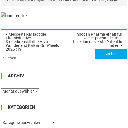
schriftlicher Genehmigung durch die United News Network GmbH gestattet.
Beitragsnavigation
Messe Kalkar lädt die
Innocan Pharma erhält für
Suchen
Elterninitiative
seine liposomale CBD-
Kinderkrebsklinik e.V. zu
Injektion das erste Patent in
nach:
Wunderland Kalkar On Wheels
Indien
2025 ein
ARCHIV
Archiv
KATEGORIEN
Kategorien