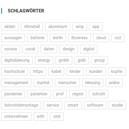
SCHLAGWÖRTER
aktien
Altmetall
aluminium
amp
app
aussagen
batterie
berlin
Business
cloud
co2
corona
covid
daten
design
digital
digitalisierung
energy
gmbh
gold
group
hochschule
https
kabel
kinder
kunden
kupfer
management
market
menschen
Messing
online
pandemie
patienten
prof
region
schrott
Schrottdemontage
service
smart
software
studie
unternehmen
with
zink