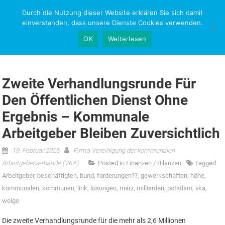
Skip
Durch die Nutzung dieser Website erklären Sie sich damit
NEWS-RESEARCH
to
einverstanden, dass unsere Dienste Cookies verwenden.
content
OK
Weiterlesen
Zweite Verhandlungsrunde Für
Den Öffentlichen Dienst Ohne
Ergebnis – Kommunale
Arbeitgeber Bleiben Zuversichtlich
19. Februar 2025
Firma Vereinigung der kommunalen
Arbeitgeberverbände (VKA)
Posted in
Finanzen / Bilanzen
Tagged
Arbeitgeber
,
beschäftigten
,
bund
,
forderungen??
,
gewerkschaften
,
höhe
,
kommunalen
,
kommunen
,
link
,
lösungen
,
märz
,
milliarden
,
potsdam
,
vka
,
welge
Die zweite Verhandlungsrunde für die mehr als 2,6 Millionen