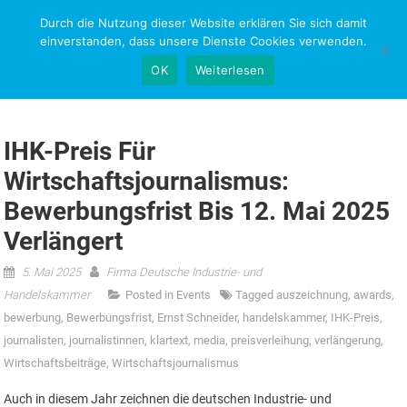
Skip
Durch die Nutzung dieser Website erklären Sie sich damit
NEWS-RESEARCH
to
einverstanden, dass unsere Dienste Cookies verwenden.
content
OK
Weiterlesen
IHK-Preis Für
Wirtschaftsjournalismus:
Bewerbungsfrist Bis 12. Mai 2025
Verlängert
5. Mai 2025
Firma Deutsche Industrie- und
Handelskammer
Posted in
Events
Tagged
auszeichnung
,
awards
,
bewerbung
,
Bewerbungsfrist
,
Ernst Schneider
,
handelskammer
,
IHK-Preis
,
journalisten
,
journalistinnen
,
klartext
,
media
,
preisverleihung
,
verlängerung
,
Wirtschaftsbeiträge
,
Wirtschaftsjournalismus
Auch in diesem Jahr zeichnen die deutschen Industrie- und