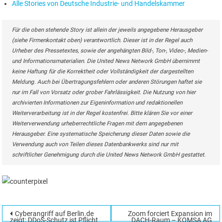
Alle Stories von Deutsche Industrie- und Handelskammer
Für die oben stehende Story ist allein der jeweils angegebene Herausgeber
(siehe Firmenkontakt oben) verantwortlich. Dieser ist in der Regel auch
Urheber des Pressetextes, sowie der angehängten Bild-, Ton-, Video-, Medien-
und Informationsmaterialien. Die United News Network GmbH übernimmt
keine Haftung für die Korrektheit oder Vollständigkeit der dargestellten
Meldung. Auch bei Übertragungsfehlern oder anderen Störungen haftet sie
nur im Fall von Vorsatz oder grober Fahrlässigkeit. Die Nutzung von hier
archivierten Informationen zur Eigeninformation und redaktionellen
Weiterverarbeitung ist in der Regel kostenfrei. Bitte klären Sie vor einer
Weiterverwendung urheberrechtliche Fragen mit dem angegebenen
Herausgeber. Eine systematische Speicherung dieser Daten sowie die
Verwendung auch von Teilen dieses Datenbankwerks sind nur mit
schriftlicher Genehmigung durch die United News Network GmbH gestattet.
Beitragsnavigation
Cyberangriff auf Berlin.de
Zoom forciert Expansion im
Suchen
zeigt: DDoS-Schutz ist Pflicht
DACH-Raum – KOMSA AG