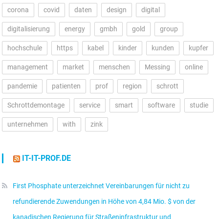
corona
covid
daten
design
digital
digitalisierung
energy
gmbh
gold
group
hochschule
https
kabel
kinder
kunden
kupfer
management
market
menschen
Messing
online
pandemie
patienten
prof
region
schrott
Schrottdemontage
service
smart
software
studie
unternehmen
with
zink
IT-IT-PROF.DE
First Phosphate unterzeichnet Vereinbarungen für nicht zu
refundierende Zuwendungen in Höhe von 4,84 Mio. $ von der
kanadischen Regierung für Straßeninfrastruktur und