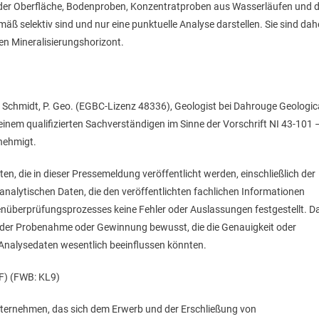
der Oberfläche, Bodenproben, Konzentratproben aus Wasserläufen und d
ß selektiv sind und nur eine punktuelle Analyse darstellen. Sie sind dah
en Mineralisierungshorizont.
 Schmidt, P. Geo. (EGBC-Lizenz 48336), Geologist bei Dahrouge Geologic
em qualifizierten Sachverständigen im Sinne der Vorschrift NI 43-101 
enehmigt.
n, die in dieser Pressemeldung veröffentlicht werden, einschließlich der
nalytischen Daten, die den veröffentlichten fachlichen Informationen
enüberprüfungsprozesses keine Fehler oder Auslassungen festgestellt. D
i der Probenahme oder Gewinnung bewusst, die die Genauigkeit oder
n Analysedaten wesentlich beeinflussen könnten.
) (FWB: KL9)
unternehmen, das sich dem Erwerb und der Erschließung von