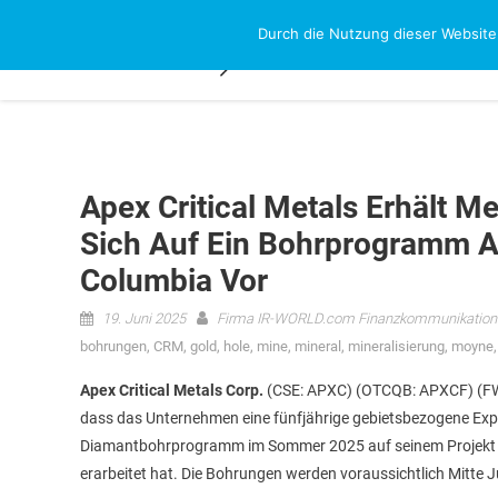
Skip
Durch die Nutzung dieser Website
NEWS-RESEAR
to
content
Apex Critical Metals Erhält 
Sich Auf Ein Bohrprogramm Au
Columbia Vor
19. Juni 2025
Firma IR-WORLD.com Finanzkommunikation
bohrungen
,
CRM
,
gold
,
hole
,
mine
,
mineral
,
mineralisierung
,
moyne
Apex Critical Metals Corp.
(CSE: APXC) (OTCQB: APXCF) (FWB
dass das Unternehmen eine fünfjährige gebietsbezogene Exp
Diamantbohrprogramm im Sommer 2025 auf seinem Projekt Ca
erarbeitet hat. Die Bohrungen werden voraussichtlich Mitte