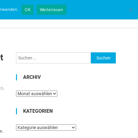
verwenden.
OK
Weiterlesen
Startseite
Kontakt
Impressum
t
Suchen
nach:
ARCHIV
ch
,
Archiv
KATEGORIEN
Kategorien
n.