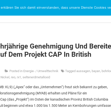
 erklären Sie sich damit einverstanden, dass unsere Dienste Cookies 
CH
Mehrjährige Genehmigung Und Bereite
f Dem Projekt CAP In British
Posted in
Energie- / Umwelttechnik
Tagged
aussagen
,
bayan
,
bohrlo
,
Nickel
,
reo
,
rx1
,
seltenerdmetalloxid
: KL9) („Apex“ oder das „Unternehmen“) freut sich bekannt zu geben,
lorationsgenehmigung (MYAB) erhalten und Pläne für ein
p (das „Projekt“) im Osten der kanadischen Provinz British Columbia
 Juli beginnen und etwa 1.000 bis 1.500 Meter an Kernbohrungen umfasse