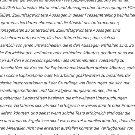
 Sinne der geltenden kanadischen Wertpapiergesetzgebung enthalten.
hließlich historischer Natur sind und Aussagen über Überzeugungen, Plä
ießen. Zukunftsgerichtete Aussagen in dieser Pressemitteilung beinhalte
rogramms des Unternehmens und die Absicht des Unternehmens,
sionsgebieten zu untersuchen. Zukunftsgerichtete Aussagen sind
issheiten unterworfen, die dazu führen können, dass sich die
entlich von jenen unterscheiden, die in den Aussagen enthalten sind. Zu
 oder Entwicklungen verändern oder verhindern könnten, gehören: dass wir
ionen auf den Konzessionsgebieten des Unternehmens vollständig zu
zu beschaffen, die Kosten für Explorationsaktivitäten steigen könnten, sod
um solche Explorations- oder Verarbeitungsaktivitäten zu bezahlen; der
gische Interpretationen auf der Grundlage von Bohrungen, die sich mit
 Verarbeitungsmethoden und Mineralgewinnungsannahmen, die auf
 geltenden Lagerstätten basieren, die mit weiteren Untersuchungen
nseres Verfahrens sich als nicht erfolgreich erweisen könnte oder Proben
iefern könnten, und selbst wenn solche Tests erfolgreich sind oder die
hen und anderen Ergebnisse nicht wie erwartet ausfallen könnten; dass die
 Mineralien nicht wie erwartet ausfallen könnte; die Verfügbarkeit von