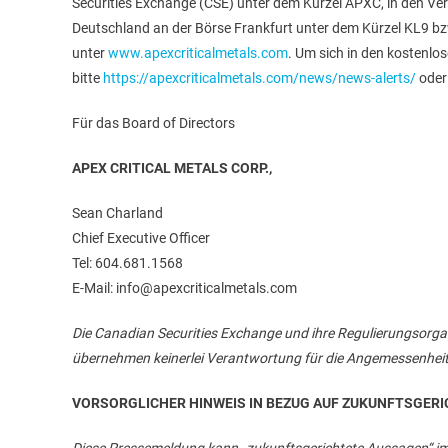
Securities Exchange (CSE) unter dem Kürzel APXC, in den V
Deutschland an der Börse Frankfurt unter dem Kürzel KL9 b
unter
www.apexcriticalmetals.com
. Um sich in den kostenlo
bitte
https://apexcriticalmetals.com/news/news-alerts/
oder 
Für das Board of Directors
APEX CRITICAL METALS CORP.,
Sean Charland
Chief Executive Officer
Tel: 604.681.1568
E-Mail: info@apexcriticalmetals.com
Die Canadian Securities Exchange und ihre Regulierungsorgan
übernehmen keinerlei Verantwortung für die Angemessenheit
VORSORGLICHER HINWEIS IN BEZUG AUF ZUKUNFTSGERI