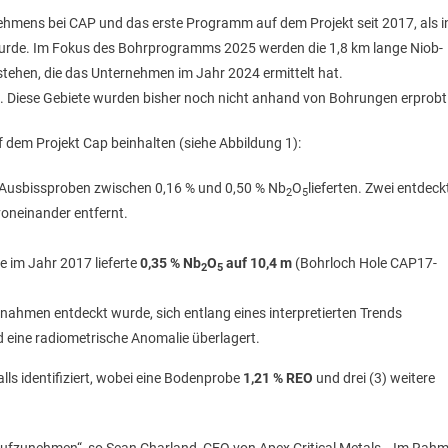
mens bei CAP und das erste Programm auf dem Projekt seit 2017, als i
wurde. Im Fokus des Bohrprogramms 2025 werden die 1,8 km lange Niob-
tehen, die das Unternehmen im Jahr 2024 ermittelt hat.
 Diese Gebiete wurden bisher noch nicht anhand von Bohrungen erprobt
f dem Projekt Cap beinhalten (siehe Abbildung 1):
he Ausbissproben zwischen 0,16 % und 0,50 % Nb
O
lieferten. Zwei entdeck
2
5
voneinander entfernt.
e im Jahr 2017 lieferte
0,35 % Nb
O
auf 10,4 m
(Bohrloch Hole CAP17-
2
5
nahmen entdeckt wurde, sich entlang eines interpretierten Trends
d eine radiometrische Anomalie überlagert.
ls identifiziert, wobei eine Bodenprobe
1,21 % REO
und drei (3) weitere