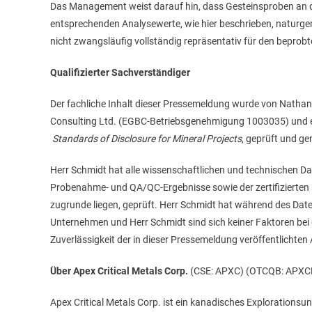
Das Management weist darauf hin, dass Gesteinsproben an 
entsprechenden Analysewerte, wie hier beschrieben, naturgemä
nicht zwangsläufig vollständig repräsentativ für den beprobt
Qualifizierter Sachverständiger
Der fachliche Inhalt dieser Pressemeldung wurde von Nathan
Consulting Ltd. (EGBC-Betriebsgenehmigung 1003035) und ein
Standards of Disclosure for Mineral Projects
, geprüft und g
Herr Schmidt hat alle wissenschaftlichen und technischen Date
Probenahme- und QA/QC-Ergebnisse sowie der zertifizierten a
zugrunde liegen, geprüft. Herr Schmidt hat während des Dat
Unternehmen und Herr Schmidt sind sich keiner Faktoren be
Zuverlässigkeit der in dieser Pressemeldung veröffentlichte
Über Apex Critical Metals Corp.
(CSE: APXC) (OTCQB: APXCF
Apex Critical Metals Corp. ist ein kanadisches Explorations