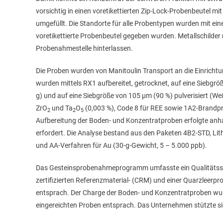
vorsichtig in einen voretikettierten Zip-Lock-Probenbeutel
umgefüllt. Die Standorte für alle Probentypen wurden mit ein
voretikettierte Probenbeutel gegeben wurden. Metallschild
Probenahmestelle hinterlassen.
Die Proben wurden von Manitoulin Transport an die Einrichtu
wurden mittels RX1 aufbereitet, getrocknet, auf eine Siebgröße
g) und auf eine Siebgröße von 105 µm (90 %) pulverisiert (We
ZrO
und Ta
O
(0,003 %), Code 8 für REE sowie 1A2-Brandpr
2
2
5
Aufbereitung der Boden- und Konzentratproben erfolgte anha
erfordert. Die Analyse bestand aus den Paketen 4B2-STD, L
und AA-Verfahren für Au (30-g-Gewicht, 5 – 5.000 ppb).
Das Gesteinsprobenahmeprogramm umfasste ein Qualitätssich
zertifizierten Referenzmaterial- (CRM) und einer Quarzleerpr
entsprach. Der Charge der Boden- und Konzentratproben wu
eingereichten Proben entsprach. Das Unternehmen stützte s