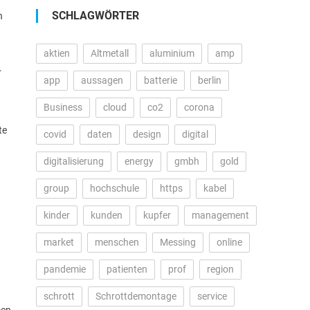
SCHLAGWÖRTER
n
aktien
Altmetall
aluminium
amp
.
app
aussagen
batterie
berlin
Business
cloud
co2
corona
te
covid
daten
design
digital
digitalisierung
energy
gmbh
gold
group
hochschule
https
kabel
kinder
kunden
kupfer
management
market
menschen
Messing
online
pandemie
patienten
prof
region
schrott
Schrottdemontage
service