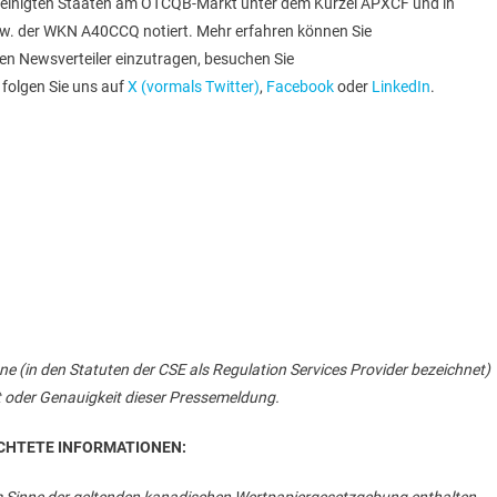
ereinigten Staaten am OTCQB-Markt unter dem Kürzel APXCF und in
zw. der WKN A40CCQ notiert. Mehr erfahren können Sie
sen Newsverteiler einzutragen, besuchen Sie
folgen Sie uns auf
X (vormals Twitter)
,
Facebook
oder
LinkedIn
.
e (in den Statuten der CSE als Regulation Services Provider bezeichnet)
 oder Genauigkeit dieser Pressemeldung.
CHTETE INFORMATIONEN: