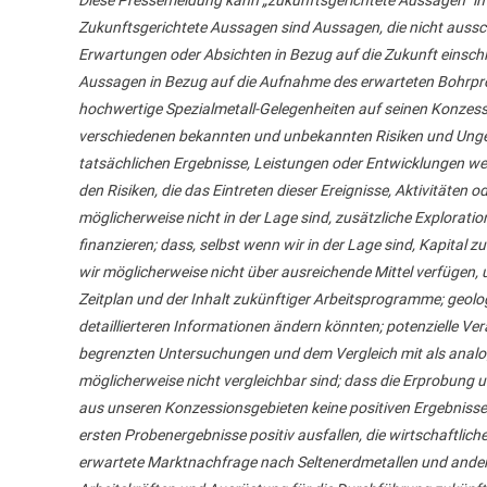
Diese Pressemeldung kann „zukunftsgerichtete Aussagen“ im
Zukunftsgerichtete Aussagen sind Aussagen, die nicht aussc
Erwartungen oder Absichten in Bezug auf die Zukunft einschl
Aussagen in Bezug auf die Aufnahme des erwarteten Bohrp
hochwertige Spezialmetall-Gelegenheiten auf seinen Konzes
verschiedenen bekannten und unbekannten Risiken und Ungew
tatsächlichen Ergebnisse, Leistungen oder Entwicklungen wes
den Risiken, die das Eintreten dieser Ereignisse, Aktivitäten
möglicherweise nicht in der Lage sind, zusätzliche Explorat
finanzieren; dass, selbst wenn wir in der Lage sind, Kapital 
wir möglicherweise nicht über ausreichende Mittel verfügen, 
Zeitplan und der Inhalt zukünftiger Arbeitsprogramme; geolo
detaillierteren Informationen ändern könnten; potenzielle
begrenzten Untersuchungen und dem Vergleich mit als analog
möglicherweise nicht vergleichbar sind; dass die Erprobung u
aus unseren Konzessionsgebieten keine positiven Ergebnisse l
ersten Probenergebnisse positiv ausfallen, die wirtschaftlic
erwartete Marktnachfrage nach Seltenerdmetallen und anderen