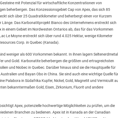
Gesteine mit Potenzial für wirtschaftliche Konzentrationen von
ungen beherbergen. Das Konzessionsgebiet Cap von Apex, das sich 85
treckt sich über 25 Quadratkilometer und beherbergt einen vor Kurzem
ter Länge. Das Karbonatitprojekt Bianco des Unternehmens erstreckt sich
x in einem Gebiet im Nordwesten Ontarios ab, das für das Vorkommen
Lac Le Moyne erstreckt sich über rund 4.025 Hektar, wenige Kilometer
esources Corp. in Quebec (Kanada).
sind weniger als 600 Vorkommen bekannt. In ihnen lagern Seltenerdmetal
er und Gold. Karbonatite beherbergen die größten und ertragreichsten
silien und Niobec in Quebec. Darüber hinaus sind sie die Hauptquelle für
 Australien und Bayan Obo in China. Sie sind auch eine wichtige Quelle fü
Mine Palabora in Südafrika Kupfer, Nickel, Gold, Magnetit und Vermiculit a
ten bekanntermaßen Gold, Eisen, Zirkonium, Fluorit und andere
sichtigt Apex, potenzielle hochwertige Möglichkeiten zu prüfen, um die
hiedenen Branchen zu bedienen. Apex ist in Kanada an der Canadian