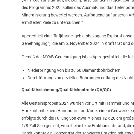
„Wir freuen uns darauf, die Bohrphase auf dem Projekt CAP 
des Programms 2025 sollen das Ausmaß und das Tiefenpotenz
Mineralisierung bewertet werden. Aufbauend auf unseren Arbe
ermittelten Ziele zu untersuchen.“
Apex erhielt eine fünfjährige, gebietsbezogene Explorati
Genehmigung“), die am 6. November 2024 in Kraft trat und d
Gemäß der MYAB-Genehmigung ist es Apex gestattet, die folg
Niederbringung von bis zu 60 Diamantbohrlöchern.
Durchführung von gezielten Bohrungen entlang des Niobt
Qualitätssicherung/Qualitätskontrolle (QA/QC)
Alle Gesteinsproben 2024 wurden vor Ort mit Hammer und 
Horizont mit einem Handbohrer und/oder einem Geowerkze
erfolgte durch die Füllung von etwa ¾ eines 12 x 20 cm gro
1/8-Zoll-Sieb gesiebt, womit eine feine Fraktion entstand, di
Damit konnte ein Konzentrat der schweren Fraktion mit et