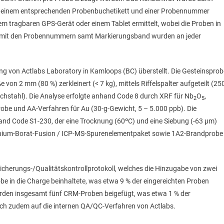
 mit einem entsprechenden Probenbuchetikett und einer Probennummer
em tragbaren GPS-Gerät oder einem Tablet ermittelt, wobei die Proben in
er mit den Probennummern samt Markierungsband wurden an jeder
ng von Actlabs Laboratory in Kamloops (BC) überstellt. Die Gesteinspro
 von 2 mm (80 %) zerkleinert (< 7 kg), mittels Riffelspalter aufgeteilt (25
ichstahl). Die Analyse erfolgte anhand Code 8 durch XRF für Nb
O
,
2
5
obe und AA-Verfahren für Au (30-g-Gewicht, 5 – 5.000 ppb). Die
nd Code S1-230, der eine Trocknung (60ºC) und eine Siebung (-63 µm)
ithium-Borat-Fusion / ICP-MS-Spurenelementpaket sowie 1A2-Brandprobe
erungs-/Qualitätskontrollprotokoll, welches die Hinzugabe von zwei
obe in die Charge beinhaltete, was etwa 9 % der eingereichten Proben
rden insgesamt fünf CRM-Proben beigefügt, was etwa 1 % der
ich zudem auf die internen QA/QC-Verfahren von Actlabs.