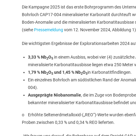
Die Kampagne 2025 ist das erste Bohrprogramm des Unterneh
Bohrloch CAP17-004 mineralisierter Karbonatit durchteuft 
Boden-Anomalie und die mineralisierten Karbonatitausbisse s
(siehe
Pressemeldung
vom 12. November 2024, Abbildung 1).
Die wichtigsten Ergebnisse der Explorationsarbeiten 2024 au
3,33 % Nb
O
in einem Ausbiss, wobei vier (4) zusätzlic
2
5
mineralisierte Karbonatitausbisse liegen etwa 250 Meter 
1,79 % Nb
O
und 1,45 % Nb
O
in Karbonatitfindlingen.
2
5
2
5
Ein einzelnes Bohrloch am südöstlichen Rand der Anomali
004).
Ausgeprägte Niobanomalie
, die im Zuge von Bodenprobe
bekannter mineralisierter Karbonatitausbisse befindet un
o Erhöhte Seltenerdmetalloxid-(„REO“)-Werte wurden ebenfal
Proben zwischen 0,33 % und 0,34 % REO lieferten.