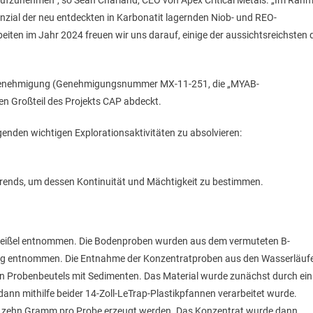
aufzunehmen“, so Sean Charland, CEO von Apex Critical Metals. „Im Rah
ial der neu entdeckten in Karbonatit lagernden Niob- und REO-
iten im Jahr 2024 freuen wir uns darauf, einige der aussichtsreichsten 
onsgenehmigung (Genehmigungsnummer MX-11-251, die „MYAB-
en Großteil des Projekts CAP abdeckt.
enden wichtigen Explorationsaktivitäten zu absolvieren:
rends, um dessen Kontinuität und Mächtigkeit zu bestimmen.
Meißel entnommen. Die Bodenproben wurden aus dem vermuteten B-
ug entnommen. Die Entnahme der Konzentratproben aus den Wasserläuf
ßen Probenbeutels mit Sedimenten. Das Material wurde zunächst durch ein
e dann mithilfe beider 14-Zoll-LeTrap-Plastikpfannen verarbeitet wurde.
wa zehn Gramm pro Probe erzeugt werden. Das Konzentrat wurde dann