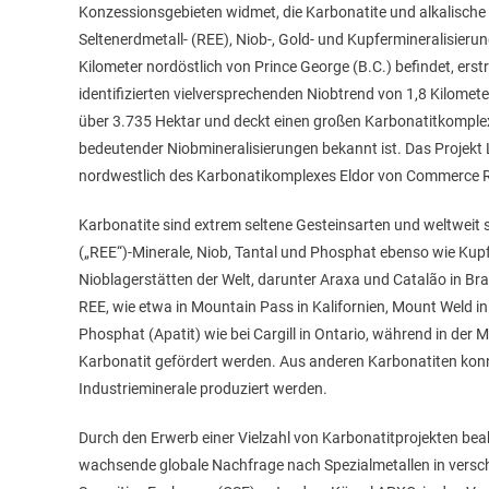
Konzessionsgebieten widmet, die Karbonatite und alkalische 
Seltenerdmetall- (REE), Niob-, Gold- und Kupfermineralisier
Kilometer nordöstlich von Prince George (B.C.) befindet, ers
identifizierten vielversprechenden Niobtrend von 1,8 Kilome
über 3.735 Hektar und deckt einen großen Karbonatitkomple
bedeutender Niobmineralisierungen bekannt ist. Das Projekt 
nordwestlich des Karbonatikomplexes Eldor von Commerce R
Karbonatite sind extrem seltene Gesteinsarten und weltweit 
(„REE“)-Minerale, Niob, Tantal und Phosphat ebenso wie Kupf
Nioblagerstätten der Welt, darunter Araxa und Catalão in Bra
REE, wie etwa in Mountain Pass in Kalifornien, Mount Weld in
Phosphat (Apatit) wie bei Cargill in Ontario, während in der 
Karbonatit gefördert werden. Aus anderen Karbonatiten konn
Industrieminerale produziert werden.
Durch den Erwerb einer Vielzahl von Karbonatitprojekten beab
wachsende globale Nachfrage nach Spezialmetallen in versc