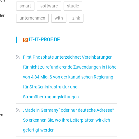
men
smart
software
studie
der
unternehmen
with
zink
IT-IT-PROF.DE
First Phosphate unterzeichnet Vereinbarungen
für nicht zu refundierende Zuwendungen in Höhe
von 4,84 Mio. $ von der kanadischen Regierung
für Straßeninfrastruktur und
Stromübertragungsleitungen
„Made in Germany“ oder nur deutsche Adresse?
en
So erkennen Sie, wo Ihre Leiterplatten wirklich
gefertigt werden