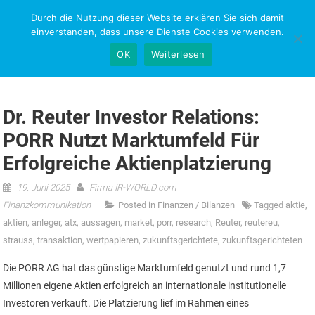
Skip
Durch die Nutzung dieser Website erklären Sie sich damit
NEWS-RESEARCH
to
einverstanden, dass unsere Dienste Cookies verwenden.
content
OK
Weiterlesen
Dr. Reuter Investor Relations:
PORR Nutzt Marktumfeld Für
Erfolgreiche Aktienplatzierung
19. Juni 2025
Firma IR-WORLD.com
Finanzkommunikation
Posted in
Finanzen / Bilanzen
Tagged
aktie
,
aktien
,
anleger
,
atx
,
aussagen
,
market
,
porr
,
research
,
Reuter
,
reutereu
,
strauss
,
transaktion
,
wertpapieren
,
zukunftsgerichtete
,
zukunftsgerichteten
Die PORR AG hat das günstige Marktumfeld genutzt und rund 1,7
Millionen eigene Aktien erfolgreich an internationale institutionelle
Investoren verkauft. Die Platzierung lief im Rahmen eines