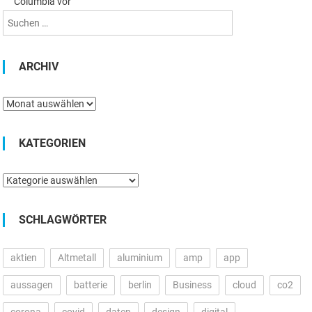
Columbia vor
ARCHIV
Archiv
KATEGORIEN
Kategorien
SCHLAGWÖRTER
aktien
Altmetall
aluminium
amp
app
aussagen
batterie
berlin
Business
cloud
co2
corona
covid
daten
design
digital