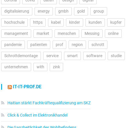
digitalisierung
energy
gmbh
gold
group
hochschule
https
kabel
kinder
kunden
kupfer
management
market
menschen
Messing
online
pandemie
patienten
prof
region
schrott
Schrottdemontage
service
smart
software
studie
unternehmen
with
zink
IT-IT-PROF.DE
Haitian stärkt Fachkräftequalifizierung am SKZ
Click & Collect im Elektronikhandel
Die Ganzheitlichkeit des Wohlbefindens