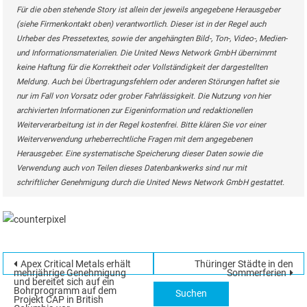
Für die oben stehende Story ist allein der jeweils angegebene Herausgeber
(siehe Firmenkontakt oben) verantwortlich. Dieser ist in der Regel auch
Urheber des Pressetextes, sowie der angehängten Bild-, Ton-, Video-, Medien-
und Informationsmaterialien. Die United News Network GmbH übernimmt
keine Haftung für die Korrektheit oder Vollständigkeit der dargestellten
Meldung. Auch bei Übertragungsfehlern oder anderen Störungen haftet sie
nur im Fall von Vorsatz oder grober Fahrlässigkeit. Die Nutzung von hier
archivierten Informationen zur Eigeninformation und redaktionellen
Weiterverarbeitung ist in der Regel kostenfrei. Bitte klären Sie vor einer
Weiterverwendung urheberrechtliche Fragen mit dem angegebenen
Herausgeber. Eine systematische Speicherung dieser Daten sowie die
Verwendung auch von Teilen dieses Datenbankwerks sind nur mit
schriftlicher Genehmigung durch die United News Network GmbH gestattet.
Beitragsnavigation
Apex Critical Metals erhält
Thüringer Städte in den
Suchen
mehrjährige Genehmigung
Sommerferien
und bereitet sich auf ein
nach:
Bohrprogramm auf dem
Projekt CAP in British