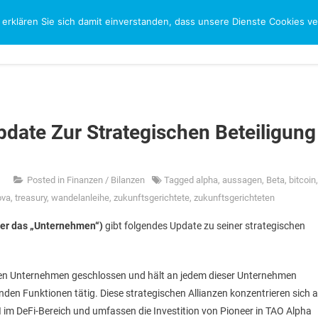
 erklären Sie sich damit einverstanden, dass unsere Dienste Cookies 
CH
pdate Zur Strategischen Beteiligung
Posted in
Finanzen / Bilanzen
Tagged
alpha
,
aussagen
,
Beta
,
bitcoin
,
ova
,
treasury
,
wandelanleihe
,
zukunftsgerichtete
,
zukunftsgerichteten
oder das „Unternehmen“)
gibt folgendes Update zu seiner strategischen
ten Unternehmen geschlossen und hält an jedem dieser Unternehmen
nden Funktionen tätig. Diese strategischen Allianzen konzentrieren sich 
I im DeFi-Bereich und umfassen die Investition von Pioneer in TAO Alpha