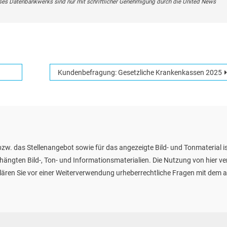
ses Datenbankwerks sind nur mit schriftlicher Genehmigung durch die United News
Kundenbefragung: Gesetzliche Krankenkassen 2025
zw. das Stellenangebot sowie für das angezeigte Bild- und Tonmaterial is
ehängten Bild-, Ton- und Informationsmaterialien. Die Nutzung von hier v
te klären Sie vor einer Weiterverwendung urheberrechtliche Fragen mit de