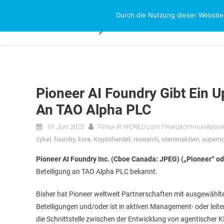
Skip
Durch die Nutzung dieser Website
NEWS-RESEAR
to
content
Pioneer AI Foundry Gibt Ein U
An TAO Alpha PLC
19. Juni 2025
Firma IR-WORLD.com Finanzkommunikation
cykel
,
foundry
,
kora
,
Kryptohandel
,
research
,
stammaktien
,
supern
Pioneer AI Foundry Inc. (Cboe Canada: JPEG) („Pioneer“ 
Beteiligung an TAO Alpha PLC bekannt.
Bisher hat Pioneer weltweit Partnerschaften mit ausgewähl
Beteiligungen und/oder ist in aktiven Management- oder leite
die Schnittstelle zwischen der Entwicklung von agentischer K