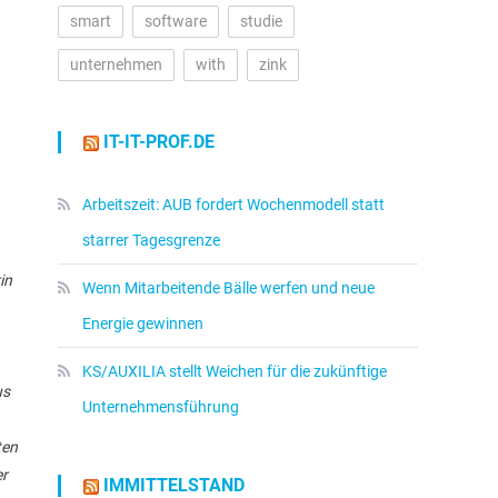
smart
software
studie
unternehmen
with
zink
IT-IT-PROF.DE
Arbeitszeit: AUB fordert Wochenmodell statt
starrer Tagesgrenze
in
Wenn Mitarbeitende Bälle werfen und neue
Energie gewinnen
KS/AUXILIA stellt Weichen für die zukünftige
us
Unternehmensführung
ten
er
IMMITTELSTAND