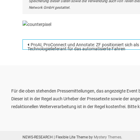
Speicherung dieser Daten sowie die Verwendung auch von Teilen die
Network GmbH gestattet.
Beitragsnavigation
ProAI, ProConnect und Annotate: ZF positioniert sich als
Technologielieferant für das automatisierte Fahren
Für die oben stehenden Pressemitteilungen, das angezeigte Event b
Dieser ist in der Regel auch Urheber der Pressetexte sowie der ang
redaktionellen Weiterverarbeitung ist in der Regel kostenfrei. Bit
NEWS-RESEARCH
|
Flexible Lite Theme by
Mystery Themes
.