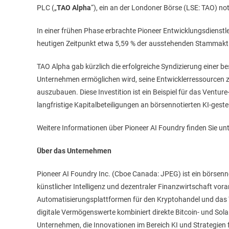
PLC („
TAO Alpha
“), ein an der Londoner Börse (LSE: TAO) n
In einer frühen Phase erbrachte Pioneer Entwicklungsdienstl
heutigen Zeitpunkt etwa 5,59 % der ausstehenden Stammak
TAO Alpha gab kürzlich die erfolgreiche Syndizierung einer b
Unternehmen ermöglichen wird, seine Entwicklerressourcen z
auszubauen. Diese Investition ist ein Beispiel für das Ventu
langfristige Kapitalbeteiligungen an börsennotierten KI-ges
Weitere Informationen über Pioneer AI Foundry finden Sie un
Über das Unternehmen
Pioneer AI Foundry Inc. (Cboe Canada: JPEG) ist ein börsennot
künstlicher Intelligenz und dezentraler Finanzwirtschaft vora
Automatisierungsplattformen für den Kryptohandel und das
digitale Vermögenswerte kombiniert direkte Bitcoin- und So
Unternehmen, die Innovationen im Bereich KI und Strategien 