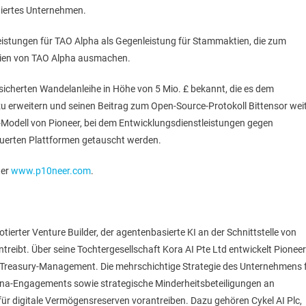
otiertes Unternehmen.
eistungen für TAO Alpha als Gegenleistung für Stammaktien, die zum
tien von TAO Alpha ausmachen.
esicherten Wandelanleihe in Höhe von 5 Mio. £ bekannt, die es dem
u erweitern und seinen Beitrag zum Open-Source-Protokoll Bittensor wei
re-Modell von Pioneer, bei dem Entwicklungsdienstleistungen gegen
teuerten Plattformen getauscht werden.
ter
www.p10neer.com
.
ierter Venture Builder, der agentenbasierte KI an der Schnittstelle von
ntreibt. Über seine Tochtergesellschaft Kora AI Pte Ltd entwickelt Pioneer
 Treasury-Management. Die mehrschichtige Strategie des Unternehmens 
lana-Engagements sowie strategische Minderheitsbeteiligungen an
für digitale Vermögensreserven vorantreiben. Dazu gehören Cykel AI Plc,