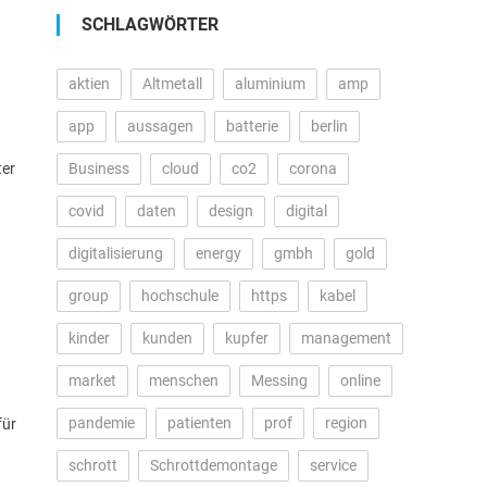
SCHLAGWÖRTER
aktien
Altmetall
aluminium
amp
app
aussagen
batterie
berlin
ter
Business
cloud
co2
corona
covid
daten
design
digital
digitalisierung
energy
gmbh
gold
group
hochschule
https
kabel
kinder
kunden
kupfer
management
market
menschen
Messing
online
pandemie
patienten
prof
region
für
schrott
Schrottdemontage
service