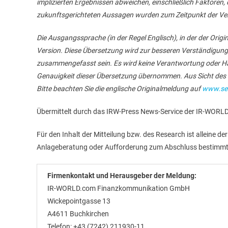
implizierten Ergebnissen abweichen, einschließlich Faktoren,
zukunftsgerichteten Aussagen wurden zum Zeitpunkt der Ver
Die Ausgangssprache (in der Regel Englisch), in der der Original
Version. Diese Übersetzung wird zur besseren Verständigung
zusammengefasst sein. Es wird keine Verantwortung oder Haft
Genauigkeit dieser Übersetzung übernommen. Aus Sicht des Ü
Bitte beachten Sie die englische Originalmeldung auf
www.sed
Übermittelt durch das IRW-Press News-Service der IR-WO
Für den Inhalt der Mitteilung bzw. des Research ist alleine de
Anlageberatung oder Aufforderung zum Abschluss bestimmt
Firmenkontakt und Herausgeber der Meldung:
IR-WORLD.com Finanzkommunikation GmbH
Wickepointgasse 13
A4611 Buchkirchen
Telefon: +43 (7242) 211930-11