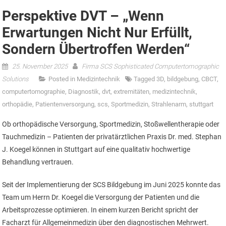
Perspektive DVT – „Wenn
Erwartungen Nicht Nur Erfüllt,
Sondern Übertroffen Werden“
25. November 2025
Firma SCS Sophisticated Computertomographic
Solutions
Posted in
Medizintechnik
Tagged
3D
,
bildgebung
,
CBCT
,
computertomographie
,
Diagnostik
,
dvt
,
extremitäten
,
medizintechnik
,
orthopädie
,
Patientenversorgung
,
scs
,
Sportmedizin
,
Strahlenarm
,
stuttgart
Ob orthopädische Versorgung, Sportmedizin, Stoßwellentherapie oder
Tauchmedizin – Patienten der privatärztlichen Praxis Dr. med. Stephan
J. Koegel können in Stuttgart auf eine qualitativ hochwertige
Behandlung vertrauen.
Seit der Implementierung der SCS Bildgebung im Juni 2025 konnte das
Team um Herrn Dr. Koegel die Versorgung der Patienten und die
Arbeitsprozesse optimieren. In einem kurzen Bericht spricht der
Facharzt für Allgemeinmedizin über den diagnostischen Mehrwert.