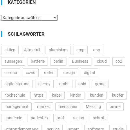
KATEGORIEN
Kategorien
SCHLAGWÖRTER
aktien
Altmetall
aluminium
amp
app
aussagen
batterie
berlin
Business
cloud
co2
corona
covid
daten
design
digital
digitalisierung
energy
gmbh
gold
group
hochschule
https
kabel
kinder
kunden
kupfer
management
market
menschen
Messing
online
pandemie
patienten
prof
region
schrott
Schrottdemontage
service
smart
software
studie