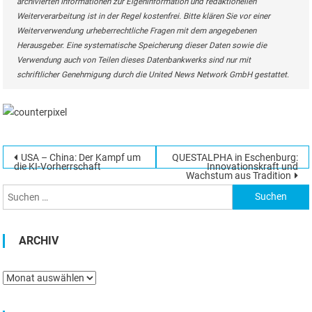
archivierten Informationen zur Eigeninformation und redaktionellen
Weiterverarbeitung ist in der Regel kostenfrei. Bitte klären Sie vor einer
Weiterverwendung urheberrechtliche Fragen mit dem angegebenen
Herausgeber. Eine systematische Speicherung dieser Daten sowie die
Verwendung auch von Teilen dieses Datenbankwerks sind nur mit
schriftlicher Genehmigung durch die United News Network GmbH gestattet.
Beitragsnavigation
USA – China: Der Kampf um
QUESTALPHA in Eschenburg:
Suchen
die KI-Vorherrschaft
Innovationskraft und
Wachstum aus Tradition
nach:
ARCHIV
Archiv