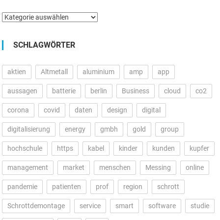
Kategorien
SCHLAGWÖRTER
aktien
Altmetall
aluminium
amp
app
aussagen
batterie
berlin
Business
cloud
co2
corona
covid
daten
design
digital
digitalisierung
energy
gmbh
gold
group
hochschule
https
kabel
kinder
kunden
kupfer
management
market
menschen
Messing
online
pandemie
patienten
prof
region
schrott
Schrottdemontage
service
smart
software
studie