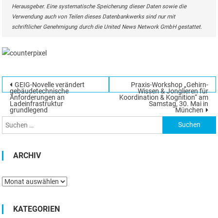
Herausgeber. Eine systematische Speicherung dieser Daten sowie die
Verwendung auch von Teilen dieses Datenbankwerks sind nur mit
schriftlicher Genehmigung durch die United News Network GmbH gestattet.
Beitragsnavigation
GEIG-Novelle verändert
Praxis-Workshop „Gehirn-
Suchen
gebäudetechnische
Wissen & Jonglieren für
Anforderungen an
Koordination & Kognition“ am
nach:
Ladeinfrastruktur
Samstag, 30. Mai in
grundlegend
München
ARCHIV
Archiv
KATEGORIEN