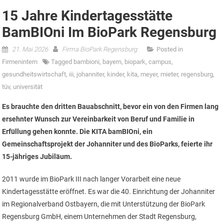
15 Jahre Kindertagesstätte
BamBIOni Im BioPark Regensburg
21. Mai 2026
Firma BioPark Regensburg
Posted in
Firmenintern
Tagged
bambioni
,
bayern
,
biopark
,
campus
,
gesundheitswirtschaft
,
iii
,
johanniter
,
kinder
,
kita
,
meyer
,
mieter
,
regensburg
,
tüv
,
universität
Es brauchte den dritten Bauabschnitt, bevor ein von den Firmen lang
ersehnter Wunsch zur Vereinbarkeit von Beruf und Familie in
Erfüllung gehen konnte. Die KITA bamBIOni, ein
Gemeinschaftsprojekt der Johanniter und des BioParks, feierte ihr
15-jähriges Jubiläum.
2011 wurde im BioPark III nach langer Vorarbeit eine neue
Kindertagesstätte eröffnet. Es war die 40. Einrichtung der Johanniter
im Regionalverband Ostbayern, die mit Unterstützung der BioPark
Regensburg GmbH, einem Unternehmen der Stadt Regensburg,