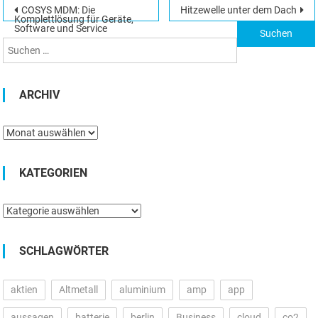
Beitragsnavigation
COSYS MDM: Die
Hitzewelle unter dem Dach
Suchen
Komplettlösung für Geräte,
Software und Service
nach:
ARCHIV
Archiv
KATEGORIEN
Kategorien
SCHLAGWÖRTER
aktien
Altmetall
aluminium
amp
app
aussagen
batterie
berlin
Business
cloud
co2