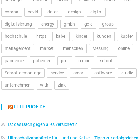
corona
covid
daten
design
digital
digitalisierung
energy
gmbh
gold
group
hochschule
https
kabel
kinder
kunden
kupfer
management
market
menschen
Messing
online
pandemie
patienten
prof
region
schrott
Schrottdemontage
service
smart
software
studie
unternehmen
with
zink
IT-IT-PROF.DE
Ist das Dach gegen alles versichert?
Ultraschallzahnbürste für Hund und Katze – Tipps zur erfolgreichen