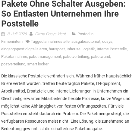
Pakete Ohne Schalter Ausgeben:
So Entlasten Unternehmen Ihre
Poststelle
8. Juli 2026
Firma Cosys Ident
Posted in
Firmenintern
Tagged
annahmestelle
,
ausgabeautomat
,
cosys
,
eingangspost digitalisieren
,
hauspost
,
Inhouse Logistik
,
Interne Poststelle
,
Paketannahme
,
paketmanagement
,
paketverteilung
,
paketwand
,
postverteilung
,
smart locker
Die klassische Poststelle verändert sich. Während früher hauptsächlich
Briefe verteilt wurden, treffen heute täglich Pakete, IT-Equipment,
Arbeitsmittel, Ersatzteile und interne Lieferungen in Unternehmen ein.
Gleichzeitig erwarten Mitarbeitende flexible Prozesse, kurze Wege und
möglichst keine Abhängigkeit von festen Öffnungszeiten. Für viele
Poststellen entsteht dadurch ein Problem: Die Paketmenge steigt, die
verfügbaren Ressourcen meist nicht. Eine Lösung, die zunehmend an
Bedeutung gewinnt, ist die schalterlose Paketausgabe.