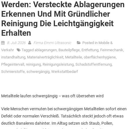
Werden: Versteckte Ablagerungen
Erkennen Und Mit Gründlicher
Reinigung Die Leichtgängigkeit
Erhalten
8. Juli 2026
Firma Emmi Ultrasonic
Posted in
Mobile &
Verkehr
Tagged
ablagerungen
,
Bauteilpflege
,
Entfettung
,
Feinmechanik
,
instandhaltung
,
Materialverträglichkeit
,
Metallteile
,
oberflächenhygiene
,
Pflegeintervall
,
reinigung
,
Reinigungsleistung
,
Schadstoffentfernung
,
Schmierstoffe
,
schwergängig
,
Werkstattbedarf
Metallteile laufen schwergängig – was oft übersehen wird
Viele Menschen vermuten bei schwergängigen Metallteilen sofort einen
Defekt oder normalen Verschleiß. Tatsächlich steckt jedoch oft etwas
deutlich Banaleres dahinter. Im Alltag setzen sich Staub, Pollen,