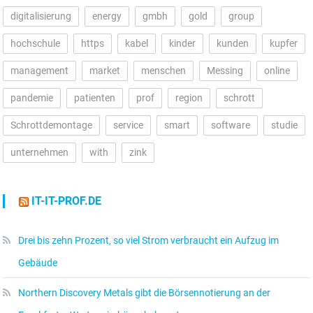
digitalisierung
energy
gmbh
gold
group
hochschule
https
kabel
kinder
kunden
kupfer
management
market
menschen
Messing
online
pandemie
patienten
prof
region
schrott
Schrottdemontage
service
smart
software
studie
unternehmen
with
zink
IT-IT-PROF.DE
Drei bis zehn Prozent, so viel Strom verbraucht ein Aufzug im
Gebäude
Northern Discovery Metals gibt die Börsennotierung an der