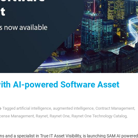
ith AI-powered Software Asset
Tagged
artificial intelligence
,
augmented intelligence
,
Contract Management
,
icense Management
,
Raynet
,
Raynet One
,
Raynet One Technology Catalog
,
 and a specialist in True IT Asset Visibility, is launching SAM AI powered