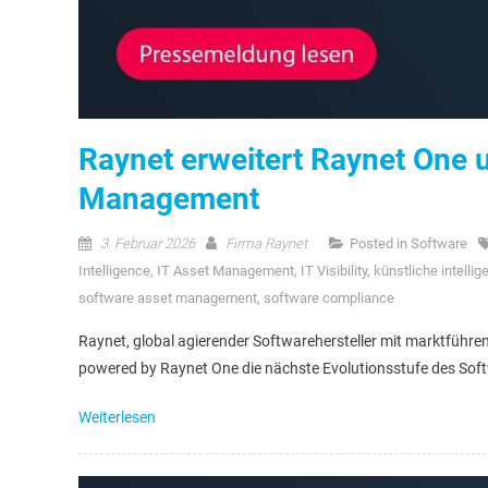
Raynet erweitert Raynet One 
Management
3. Februar 2026
Firma Raynet
Posted in
Software
Intelligence
,
IT Asset Management
,
IT Visibility
,
künstliche intellig
software asset management
,
software compliance
Raynet, global agierender Softwarehersteller mit marktführend
powered by Raynet One die nächste Evolutionsstufe des So
Weiterlesen