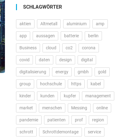
SCHLAGWÖRTER
aktien
Altmetall
aluminium
amp
app
aussagen
batterie
berlin
Business
cloud
co2
corona
covid
daten
design
digital
digitalisierung
energy
gmbh
gold
group
hochschule
https
kabel
kinder
kunden
kupfer
management
market
menschen
Messing
online
pandemie
patienten
prof
region
schrott
Schrottdemontage
service