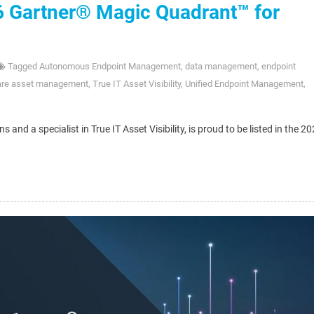
6 Gartner® Magic Quadrant™ for
Tagged
Autonomous Endpoint Management
,
data management
,
endpoint
are asset management
,
True IT Asset Visibility
,
Unified Endpoint Management
,
and a specialist in True IT Asset Visibility, is proud to be listed in the 2