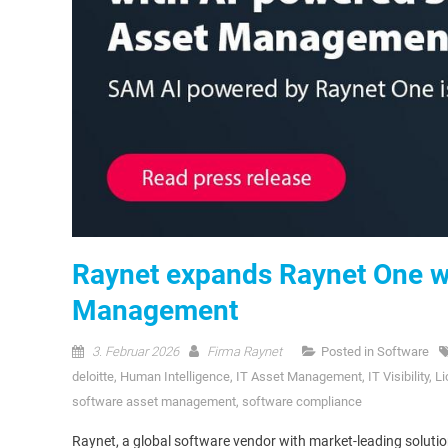
Raynet expands Raynet One w
Management
3. Februar 2026
Firma Raynet
Posted in
Software
deloitte
,
Human Intelligence
,
IT Asset Management
,
IT Visibility
,
L
software asset management
,
software compliance
Raynet, a global software vendor with market-leading solutions