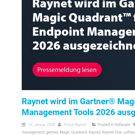
Raynet wird im Gartner® Magi
Management Tools 2026 ausg
15. Januar 2026
Firma Raynet
Posted in
Software
management
,
gartner
,
Magic Quadrant
,
Raynet
,
Raynet One
,
softw