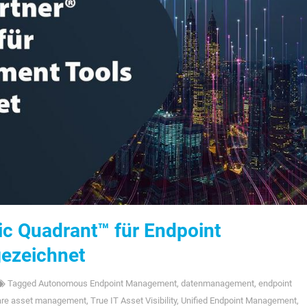
c Quadrant™ für Endpoint
ezeichnet
Tagged
Autonomous Endpoint Management
,
datenmanagement
,
endpoint
are asset management
,
True IT Asset Visibility
,
Unified Endpoint Management
,