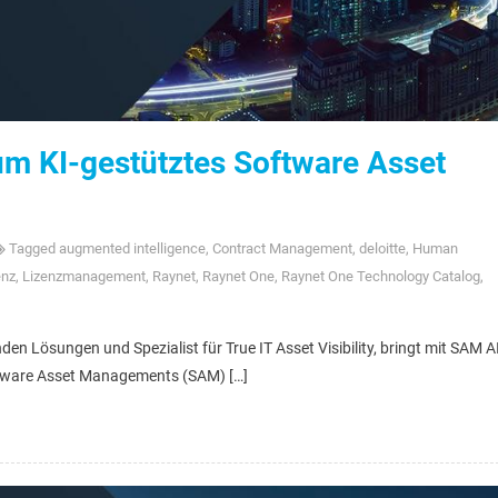
um KI-gestütztes Software Asset
Tagged
augmented intelligence
,
Contract Management
,
deloitte
,
Human
enz
,
Lizenzmanagement
,
Raynet
,
Raynet One
,
Raynet One Technology Catalog
,
en Lösungen und Spezialist für True IT Asset Visibility, bringt mit SAM A
ftware Asset Managements (SAM) […]