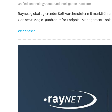
Unified Technology Asset und Intelligence Plattform
Raynet, global agierender Softwarehersteller mit marktführende
Gartner® Magic Quadrant™ for Endpoint Management Tools 202
Weiterlesen