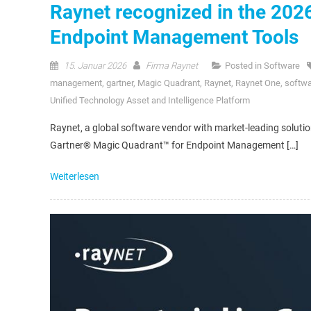
Raynet recognized in the 202
Endpoint Management Tools
15. Januar 2026
Firma Raynet
Posted in
Software
management
,
gartner
,
Magic Quadrant
,
Raynet
,
Raynet One
,
softw
Unified Technology Asset and Intelligence Platform
Raynet, a global software vendor with market-leading solutions 
Gartner® Magic Quadrant™ for Endpoint Management […]
Weiterlesen