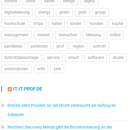
corona
covid
daten
design
digital
digitalisierung
energy
gmbh
gold
group
hochschule
https
kabel
kinder
kunden
kupfer
management
market
menschen
Messing
online
pandemie
patienten
prof
region
schrott
Schrottdemontage
service
smart
software
studie
unternehmen
with
zink
IT-IT-PROF.DE
Drei bis zehn Prozent, so viel Strom verbraucht ein Aufzug im
Gebäude
Northern Discovery Metals gibt die Börsennotierung an der