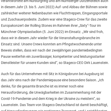
verantwortete am Nürburgring und am Nürnberger Dutzendteich auch
in diesem Jahr (3. bis 5. Juni 2022) Auf- und Abbau der Bühnen sowie
zahlreicher weiterer Nebenbauten wie Fluchttreppen, Eingangsportale
und Zuschauerpodeste. Zudem war eine Stageco-Crew für das zweite
Europakonzert der Rolling Stones im Rahmen ihrer „Sixty“-Tour im
Münchner Olympiastadion (5. Juni 2022) im Einsatz. „Wir sind froh,
dass wir in diesem Jahr wieder für die Veranstaltungsbranche im
Einsatz sind. Unsere Crews konnten am Pfingstwochenende unter
Beweis stellen, dass wir nach der zweijährigen pandemiebedingten
Pause weiterhin ein zuverlässiger, kompetenter und leistungsstarker
Dienstleister für unsere Kunden sind“, so Stageco-CEO Dirk Lauenstein.
Auch für das Unternehmen mit Sitz in Königsbrunn bei Augsburg ist
das Jahr eins nach der Pandemiepause eine besondere Saison. „Ich
denke, für die gesamte Branche ist es immer noch eine
Herausforderung, die Unwägbarkeiten im Zusammenhang mit der
Covid-19-Pandemie und dem Krieg in der Ukraine zu meistern“, so
Lauenstein. Das Team von Stageco Deutschland ist damit beschäftigt,
auf Herausforderungen wie gestiegene Transport- und Logistikkosten