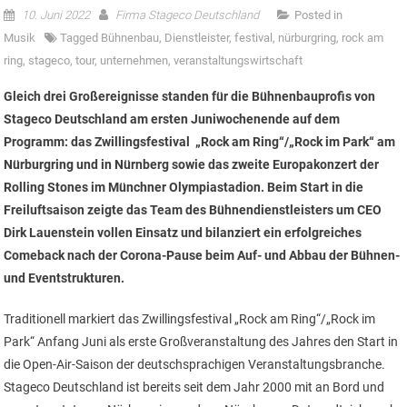
10. Juni 2022
Firma Stageco Deutschland
Posted in
Musik
Tagged
Bühnenbau
,
Dienstleister
,
festival
,
nürburgring
,
rock am
ring
,
stageco
,
tour
,
unternehmen
,
veranstaltungswirtschaft
Gleich drei Großereignisse standen für die Bühnenbauprofis von
Stageco Deutschland am ersten Juniwochenende auf dem
Programm: das Zwillingsfestival „Rock am Ring“/„Rock im Park“ am
Nürburgring und in Nürnberg sowie das zweite Europakonzert der
Rolling Stones im Münchner Olympiastadion. Beim Start in die
Freiluftsaison zeigte das Team des Bühnendienstleisters um CEO
Dirk Lauenstein vollen Einsatz und bilanziert ein erfolgreiches
Comeback nach der Corona-Pause beim Auf- und Abbau der Bühnen-
und Eventstrukturen.
Traditionell markiert das Zwillingsfestival „Rock am Ring“/„Rock im
Park“ Anfang Juni als erste Großveranstaltung des Jahres den Start in
die Open-Air-Saison der deutschsprachigen Veranstaltungsbranche.
Stageco Deutschland ist bereits seit dem Jahr 2000 mit an Bord und