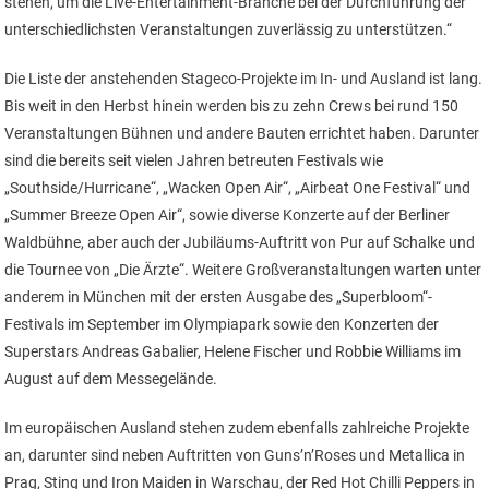
stehen, um die Live-Entertainment-Branche bei der Durchführung der
unterschiedlichsten Veranstaltungen zuverlässig zu unterstützen.“
Die Liste der anstehenden Stageco-Projekte im In- und Ausland ist lang.
Bis weit in den Herbst hinein werden bis zu zehn Crews bei rund 150
Veranstaltungen Bühnen und andere Bauten errichtet haben. Darunter
sind die bereits seit vielen Jahren betreuten Festivals wie
„Southside/Hurricane“, „Wacken Open Air“, „Airbeat One Festival“ und
„Summer Breeze Open Air“, sowie diverse Konzerte auf der Berliner
Waldbühne, aber auch der Jubiläums-Auftritt von Pur auf Schalke und
die Tournee von „Die Ärzte“. Weitere Großveranstaltungen warten unter
anderem in München mit der ersten Ausgabe des „Superbloom“-
Festivals im September im Olympiapark sowie den Konzerten der
Superstars Andreas Gabalier, Helene Fischer und Robbie Williams im
August auf dem Messegelände.
Im europäischen Ausland stehen zudem ebenfalls zahlreiche Projekte
an, darunter sind neben Auftritten von Guns’n’Roses und Metallica in
Prag, Sting und Iron Maiden in Warschau, der Red Hot Chilli Peppers in