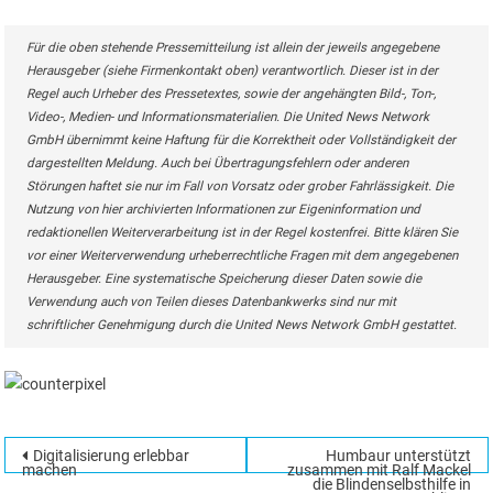
Für die oben stehende Pressemitteilung ist allein der jeweils angegebene
Herausgeber (siehe Firmenkontakt oben) verantwortlich. Dieser ist in der
Regel auch Urheber des Pressetextes, sowie der angehängten Bild-, Ton-,
Video-, Medien- und Informationsmaterialien. Die United News Network
GmbH übernimmt keine Haftung für die Korrektheit oder Vollständigkeit der
dargestellten Meldung. Auch bei Übertragungsfehlern oder anderen
Störungen haftet sie nur im Fall von Vorsatz oder grober Fahrlässigkeit. Die
Nutzung von hier archivierten Informationen zur Eigeninformation und
redaktionellen Weiterverarbeitung ist in der Regel kostenfrei. Bitte klären Sie
vor einer Weiterverwendung urheberrechtliche Fragen mit dem angegebenen
Herausgeber. Eine systematische Speicherung dieser Daten sowie die
Verwendung auch von Teilen dieses Datenbankwerks sind nur mit
schriftlicher Genehmigung durch die United News Network GmbH gestattet.
Beitragsnavigation
Digitalisierung erlebbar
Humbaur unterstützt
Suchen
machen
zusammen mit Ralf Mackel
die Blindenselbsthilfe in
nach: