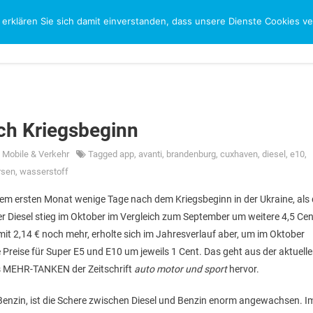
 erklären Sie sich damit einverstanden, dass unsere Dienste Cookies 
CH
ach Kriegsbeginn
n
Mobile & Verkehr
Tagged
app
,
avanti
,
brandenburg
,
cuxhaven
,
diesel
,
e10
,
rsen
,
wasserstoff
 dem ersten Monat wenige Tage nach dem Kriegsbeginn in der Ukraine, als 
ter Diesel stieg im Oktober im Vergleich zum September um weitere 4,5 Cen
mit 2,14 € noch mehr, erholte sich im Jahresverlauf aber, um im Oktober
 Preise für Super E5 und E10 um jeweils 1 Cent. Das geht aus der aktuell
ls MEHR-TANKEN der Zeitschrift
auto motor und sport
hervor.
s Benzin, ist die Schere zwischen Diesel und Benzin enorm angewachsen. I