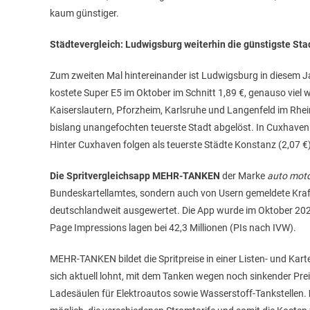
kaum günstiger.
Städtevergleich: Ludwigsburg weiterhin die günstigste Sta
Zum zweiten Mal hintereinander ist Ludwigsburg in diesem J
kostete Super E5 im Oktober im Schnitt 1,89 €, genauso viel 
Kaiserslautern, Pforzheim, Karlsruhe und Langenfeld im Rhein
bislang unangefochten teuerste Stadt abgelöst. In Cuxhaven
Hinter Cuxhaven folgen als teuerste Städte Konstanz (2,07 €),
Die Spritvergleichsapp MEHR-TANKEN
der Marke
auto moto
Bundeskartellamtes, sondern auch von Usern gemeldete Kraft
deutschlandweit ausgewertet. Die App wurde im Oktober 2022 
Page Impressions lagen bei 42,3 Millionen (PIs nach IVW).
MEHR-TANKEN bildet die Spritpreise in einer Listen- und Karte
sich aktuell lohnt, mit dem Tanken wegen noch sinkender Pre
Ladesäulen für Elektroautos sowie Wasserstoff-Tankstellen.