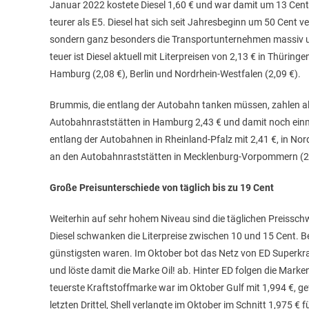
Januar 2022 kostete Diesel 1,60 € und war damit um 13 Cent 
teurer als E5. Diesel hat sich seit Jahresbeginn um 50 Cent ve
sondern ganz besonders die Transportunternehmen massiv un
teuer ist Diesel aktuell mit Literpreisen von 2,13 € in Thürin
Hamburg (2,08 €), Berlin und Nordrhein-Westfalen (2,09 €).
Brummis, die entlang der Autobahn tanken müssen, zahlen all
Autobahnraststätten in Hamburg 2,43 € und damit noch einm
entlang der Autobahnen in Rheinland-Pfalz mit 2,41 €, in Nor
an den Autobahnraststätten in Mecklenburg-Vorpommern (2,17
Große Preisunterschiede von täglich bis zu 19 Cent
Weiterhin auf sehr hohem Niveau sind die täglichen Preisschw
Diesel schwanken die Literpreise zwischen 10 und 15 Cent. B
günstigsten waren. Im Oktober bot das Netz von ED Superkra
und löste damit die Marke Oil! ab. Hinter ED folgen die Marken
teuerste Kraftstoffmarke war im Oktober Gulf mit 1,994 €, ge
letzten Drittel, Shell verlangte im Oktober im Schnitt 1,975 € 