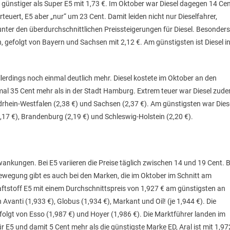
günstiger als Super E5 mit 1,73 €. Im Oktober war Diesel dagegen 14 Ce
rteuert, E5 aber „nur“ um 23 Cent. Damit leiden nicht nur Dieselfahrer,
ter den überdurchschnittlichen Preissteigerungen für Diesel. Besonders
gen, gefolgt von Bayern und Sachsen mit 2,12 €. Am günstigsten ist Diesel i
erdings noch einmal deutlich mehr. Diesel kostete im Oktober an den
al 35 Cent mehr als in der Stadt Hamburg. Extrem teuer war Diesel zud
drhein-Westfalen (2,38 €) und Sachsen (2,37 €). Am günstigsten war Dies
 €), Brandenburg (2,19 €) und Schleswig-Holstein (2,20 €).
ankungen. Bei E5 variieren die Preise täglich zwischen 14 und 19 Cent. B
ewegung gibt es auch bei den Marken, die im Oktober im Schnitt am
ftstoff E5 mit einem Durchschnittspreis von 1,927 € am günstigsten an
 Avanti (1,933 €), Globus (1,934 €), Markant und Oil! (je 1,944 €). Die
folgt von Esso (1,987 €) und Hoyer (1,986 €). Die Marktführer landen im
für E5 und damit 5 Cent mehr als die günstigste Marke ED, Aral ist mit 1,97