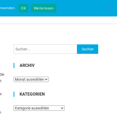
verwenden.
OK
Weiterlesen
Startseite
Kontakt
Impressum
Suchen
nach:
ARCHIV
die
Archiv
t
KATEGORIEN
en
Kategorien
m