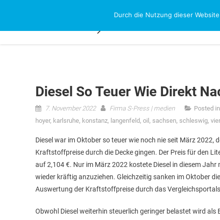
Skip
Durch die Nutzung dieser Website
NEWS-RESEAR
to
content
Diesel So Teuer Wie Direkt N
7. November 2022
Firma S-Press | medien
Posted i
hoyer
,
karlsruhe
,
konstanz
,
langenfeld
,
oil
,
sachsen
,
schleswig
,
vie
Diesel war im Oktober so teuer wie noch nie seit März 2022,
Kraftstoffpreise durch die Decke gingen. Der Preis für den Li
auf 2,104 €. Nur im März 2022 kostete Diesel in diesem Jahr 
wieder kräftig anzuziehen. Gleichzeitig sanken im Oktober die
Auswertung der Kraftstoffpreise durch das Vergleichsporta
Obwohl Diesel weiterhin steuerlich geringer belastet wird al