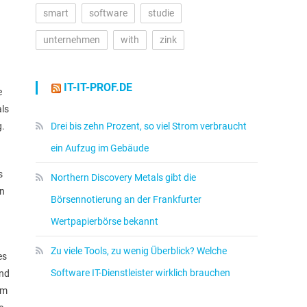
smart
software
studie
unternehmen
with
zink
IT-IT-PROF.DE
e
als
g.
Drei bis zehn Prozent, so viel Strom verbraucht
ein Aufzug im Gebäude
s
Northern Discovery Metals gibt die
en
Börsennotierung an der Frankfurter
Wertpapierbörse bekannt
Zu viele Tools, zu wenig Überblick? Welche
es
Software IT-Dienstleister wirklich brauchen
end
em