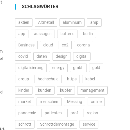
nt
SCHLAGWÖRTER
aktien
Altmetall
aluminium
amp
n
app
aussagen
batterie
berlin
Business
cloud
co2
corona
em
covid
daten
design
digital
el
digitalisierung
energy
gmbh
gold
group
hochschule
https
kabel
kinder
kunden
kupfer
management
ei
market
menschen
Messing
online
pandemie
patienten
prof
region
schrott
Schrottdemontage
service
2 €