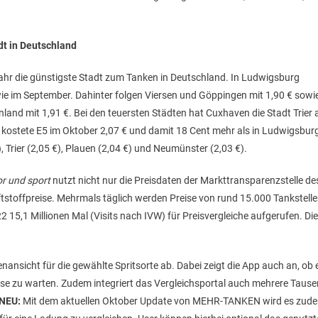
dt in Deutschland
ahr die günstigste Stadt zum Tanken in Deutschland. In Ludwigsburg
wie im September. Dahinter folgen Viersen und Göppingen mit 1,90 € sowi
land mit 1,91 €. Bei den teuersten Städten hat Cuxhaven die Stadt Trier 
 kostete E5 im Oktober 2,07 € und damit 18 Cent mehr als in Ludwigsbur
 Trier (2,05 €), Plauen (2,04 €) und Neumünster (2,03 €).
r und sport
nutzt nicht nur die Preisdaten der Markttransparenzstelle de
stoffpreise. Mehrmals täglich werden Preise von rund 15.000 Tankstell
15,1 Millionen Mal (Visits nach IVW) für Preisvergleiche aufgerufen. Die
nansicht für die gewählte Spritsorte ab. Dabei zeigt die App auch an, ob 
ise zu warten. Zudem integriert das Vergleichsportal auch mehrere Taus
NEU:
Mit dem aktuellen Oktober Update von MEHR-TANKEN wird es zud