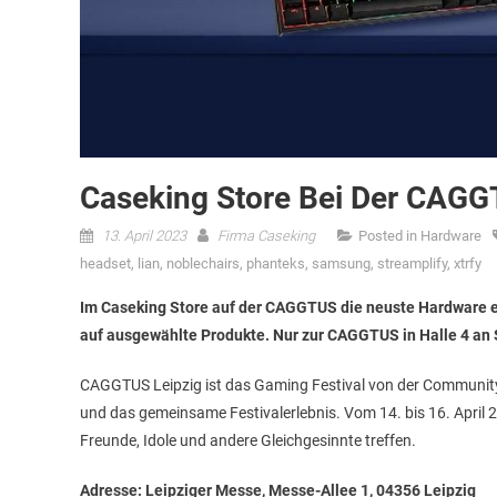
Caseking Store Bei Der CAG
13. April 2023
Firma Caseking
Posted in
Hardware
headset
,
lian
,
noblechairs
,
phanteks
,
samsung
,
streamplify
,
xtrfy
Im Caseking Store auf der CAGGTUS die neuste Hardware ent
auf ausgewählte Produkte. Nur zur CAGGTUS in Halle 4 an
CAGGTUS Leipzig ist das Gaming Festival von der Community 
und das gemeinsame Festivalerlebnis. Vom 14. bis 16. April 
Freunde, Idole und andere Gleichgesinnte treffen.
Adresse: Leipziger Messe, Messe-Allee 1, 04356 Leipzig