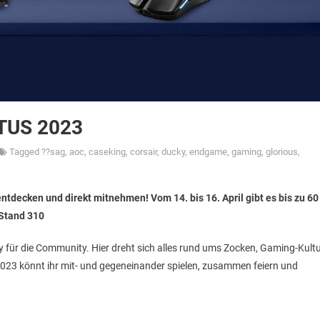
GTUS 2023
Tagged
??sag
,
aoc
,
caseking
,
corsair
,
ducky
,
endgame
,
gaming
,
glorious
,
decken und direkt mitnehmen! Vom 14. bis 16. April gibt es bis zu 60
 Stand 310
für die Community. Hier dreht sich alles rund ums Zocken, Gaming-Kult
2023 könnt ihr mit- und gegeneinander spielen, zusammen feiern und