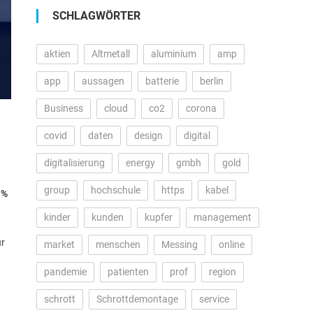
SCHLAGWÖRTER
aktien
Altmetall
aluminium
amp
app
aussagen
batterie
berlin
Business
cloud
co2
corona
covid
daten
design
digital
digitalisierung
energy
gmbh
gold
group
hochschule
https
kabel
 %
kinder
kunden
kupfer
management
ur
market
menschen
Messing
online
pandemie
patienten
prof
region
schrott
Schrottdemontage
service