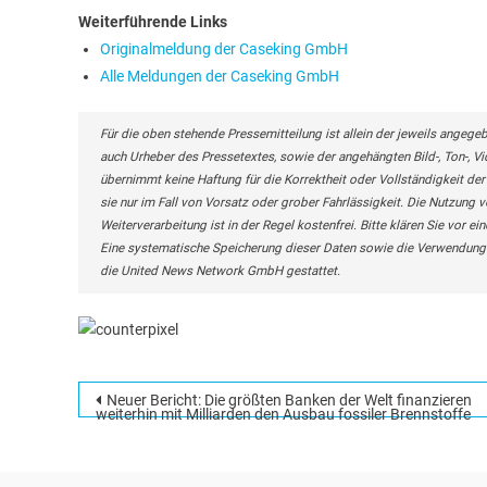
Weiterführende Links
Originalmeldung der Caseking GmbH
Alle Meldungen der Caseking GmbH
Für die oben stehende Pressemitteilung ist allein der jeweils angege
auch Urheber des Pressetextes, sowie der angehängten Bild-, Ton-, 
übernimmt keine Haftung für die Korrektheit oder Vollständigkeit de
sie nur im Fall von Vorsatz oder grober Fahrlässigkeit. Die Nutzung v
Weiterverarbeitung ist in der Regel kostenfrei. Bitte klären Sie vo
Eine systematische Speicherung dieser Daten sowie die Verwendung 
die United News Network GmbH gestattet.
Beitragsnavigation
Neuer Bericht: Die größten Banken der Welt finanzieren
weiterhin mit Milliarden den Ausbau fossiler Brennstoffe