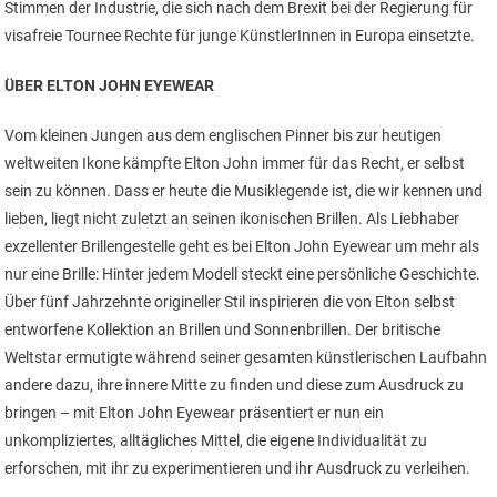
Stimmen der Industrie, die sich nach dem Brexit bei der Regierung für
visafreie Tournee Rechte für junge KünstlerInnen in Europa einsetzte.
ÜBER ELTON JOHN EYEWEAR
Vom kleinen Jungen aus dem englischen Pinner bis zur heutigen
weltweiten Ikone kämpfte Elton John immer für das Recht, er selbst
sein zu können. Dass er heute die Musiklegende ist, die wir kennen und
lieben, liegt nicht zuletzt an seinen ikonischen Brillen. Als Liebhaber
exzellenter Brillengestelle geht es bei Elton John Eyewear um mehr als
nur eine Brille: Hinter jedem Modell steckt eine persönliche Geschichte.
Über fünf Jahrzehnte origineller Stil inspirieren die von Elton selbst
entworfene Kollektion an Brillen und Sonnenbrillen. Der britische
Weltstar ermutigte während seiner gesamten künstlerischen Laufbahn
andere dazu, ihre innere Mitte zu finden und diese zum Ausdruck zu
bringen – mit Elton John Eyewear präsentiert er nun ein
unkompliziertes, alltägliches Mittel, die eigene Individualität zu
erforschen, mit ihr zu experimentieren und ihr Ausdruck zu verleihen.