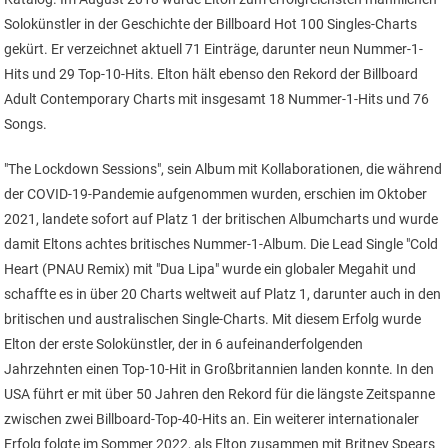
Solokünstler in der Geschichte der Billboard Hot 100 Singles-Charts
gekürt. Er verzeichnet aktuell 71 Einträge, darunter neun Nummer-1-
Hits und 29 Top-10-Hits. Elton hält ebenso den Rekord der Billboard
Adult Contemporary Charts mit insgesamt 18 Nummer-1-Hits und 76
Songs.
"The Lockdown Sessions", sein Album mit Kollaborationen, die während
der COVID-19-Pandemie aufgenommen wurden, erschien im Oktober
2021, landete sofort auf Platz 1 der britischen Albumcharts und wurde
damit Eltons achtes britisches Nummer-1-Album. Die Lead Single "Cold
Heart (PNAU Remix) mit "Dua Lipa" wurde ein globaler Megahit und
schaffte es in über 20 Charts weltweit auf Platz 1, darunter auch in den
britischen und australischen Single-Charts. Mit diesem Erfolg wurde
Elton der erste Solokünstler, der in 6 aufeinanderfolgenden
Jahrzehnten einen Top-10-Hit in Großbritannien landen konnte. In den
USA führt er mit über 50 Jahren den Rekord für die längste Zeitspanne
zwischen zwei Billboard-Top-40-Hits an. Ein weiterer internationaler
Erfolg folgte im Sommer 2022, als Elton zusammen mit Britney Spears