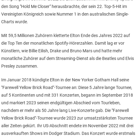
den Song "Hold Me Closer" herausbrachte, der sein 22. Top-5-Hit im
Vereinigten Königreich sowie Nummer 1 in den australischen Single-
Charts wurde.
Mit 59,5 Millionen Zuhörern kletterte Elton Ende des Jahres 2022 auf
die Top Ten der monatlichen Spotify-Hörerzahlen. Damit lag er vor
Künstlern, wie Billie Eilish, Drake und Bruno Mars und hatte mehr
monatliche Zuhörer auf dem Streaming-Dienst als die Beatles und Elvis
Presley zusammen.
Im Januar 2018 kündigte Elton in der New Yorker Gotham Hall seine
"Farewell Yellow Brick Road"-Tournee an: Diese 5 Jahre lange Tournee,
auf 5 Kontinenten und mit 331 Konzerten, begann im September 2018
und markiert 2023 seinen endgültigen Abschied vom Tourleben,
nachdem er mehr als 50 Jahre lang Live-Konzerte gab. Die "Farewell
Yellow Brick Road"-Tournee wurde 2023 zur umsatzstärksten Tournee
aller Zeiten gekürt. Ihr US-Abschnitt endete im November 2022 mit drei
ausverkauften Shows im Dodger Stadium. Das Konzert wurde erstmals