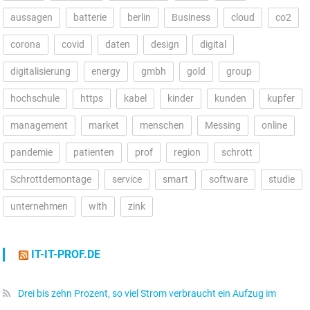
aussagen
batterie
berlin
Business
cloud
co2
corona
covid
daten
design
digital
digitalisierung
energy
gmbh
gold
group
hochschule
https
kabel
kinder
kunden
kupfer
management
market
menschen
Messing
online
pandemie
patienten
prof
region
schrott
Schrottdemontage
service
smart
software
studie
unternehmen
with
zink
IT-IT-PROF.DE
Drei bis zehn Prozent, so viel Strom verbraucht ein Aufzug im