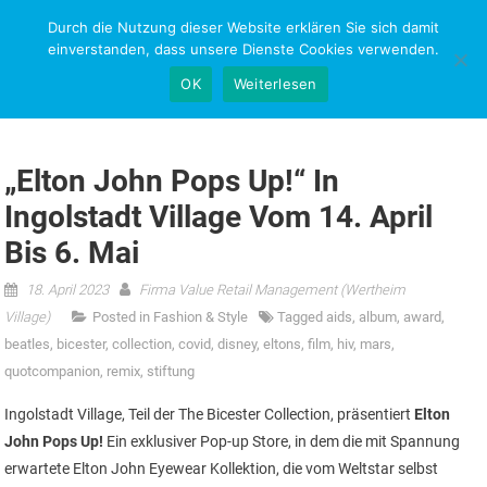
Skip
Durch die Nutzung dieser Website erklären Sie sich damit
NEWS-RESEARCH
to
einverstanden, dass unsere Dienste Cookies verwenden.
content
OK
Weiterlesen
„Elton John Pops Up!“ In
Ingolstadt Village Vom 14. April
Bis 6. Mai
18. April 2023
Firma Value Retail Management (Wertheim
Village)
Posted in
Fashion & Style
Tagged
aids
,
album
,
award
,
beatles
,
bicester
,
collection
,
covid
,
disney
,
eltons
,
film
,
hiv
,
mars
,
quotcompanion
,
remix
,
stiftung
Ingolstadt Village, Teil der The Bicester Collection, präsentiert
Elton
John Pops Up!
Ein exklusiver Pop-up Store, in dem die mit Spannung
erwartete Elton John Eyewear Kollektion, die vom Weltstar selbst