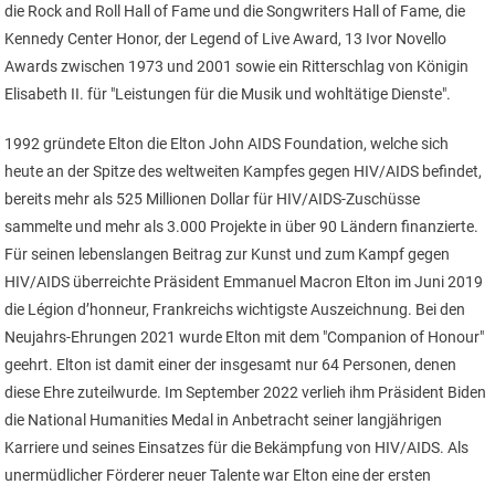
die Rock and Roll Hall of Fame und die Songwriters Hall of Fame, die
Kennedy Center Honor, der Legend of Live Award, 13 Ivor Novello
Awards zwischen 1973 und 2001 sowie ein Ritterschlag von Königin
Elisabeth II. für "Leistungen für die Musik und wohltätige Dienste".
1992 gründete Elton die Elton John AIDS Foundation, welche sich
heute an der Spitze des weltweiten Kampfes gegen HIV/AIDS befindet,
bereits mehr als 525 Millionen Dollar für HIV/AIDS-Zuschüsse
sammelte und mehr als 3.000 Projekte in über 90 Ländern finanzierte.
Für seinen lebenslangen Beitrag zur Kunst und zum Kampf gegen
HIV/AIDS überreichte Präsident Emmanuel Macron Elton im Juni 2019
die Légion d’honneur, Frankreichs wichtigste Auszeichnung. Bei den
Neujahrs-Ehrungen 2021 wurde Elton mit dem "Companion of Honour"
geehrt. Elton ist damit einer der insgesamt nur 64 Personen, denen
diese Ehre zuteilwurde. Im September 2022 verlieh ihm Präsident Biden
die National Humanities Medal in Anbetracht seiner langjährigen
Karriere und seines Einsatzes für die Bekämpfung von HIV/AIDS. Als
unermüdlicher Förderer neuer Talente war Elton eine der ersten