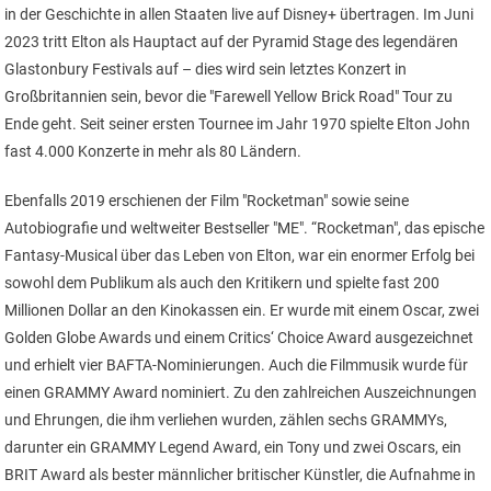
in der Geschichte in allen Staaten live auf Disney+ übertragen. Im Juni
2023 tritt Elton als Hauptact auf der Pyramid Stage des legendären
Glastonbury Festivals auf – dies wird sein letztes Konzert in
Großbritannien sein, bevor die "Farewell Yellow Brick Road" Tour zu
Ende geht. Seit seiner ersten Tournee im Jahr 1970 spielte Elton John
fast 4.000 Konzerte in mehr als 80 Ländern.
Ebenfalls 2019 erschienen der Film "Rocketman" sowie seine
Autobiografie und weltweiter Bestseller "ME". “Rocketman", das epische
Fantasy-Musical über das Leben von Elton, war ein enormer Erfolg bei
sowohl dem Publikum als auch den Kritikern und spielte fast 200
Millionen Dollar an den Kinokassen ein. Er wurde mit einem Oscar, zwei
Golden Globe Awards und einem Critics‘ Choice Award ausgezeichnet
und erhielt vier BAFTA-Nominierungen. Auch die Filmmusik wurde für
einen GRAMMY Award nominiert. Zu den zahlreichen Auszeichnungen
und Ehrungen, die ihm verliehen wurden, zählen sechs GRAMMYs,
darunter ein GRAMMY Legend Award, ein Tony und zwei Oscars, ein
BRIT Award als bester männlicher britischer Künstler, die Aufnahme in