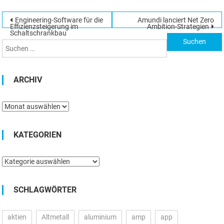
Beitragsnavigation
Engineering-Software für die
Amundi lanciert Net Zero
Suchen
Effizienzsteigerung im
Ambition-Strategien
Schaltschrankbau
nach:
ARCHIV
Archiv
KATEGORIEN
Kategorien
SCHLAGWÖRTER
aktien
Altmetall
aluminium
amp
app