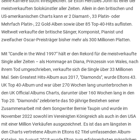
Seine Karriere sucht ihresgleichen: Sir Elton Hercules John ist einer der
meistverkauften Solokünstler aller Zeiten. Allein in den britischen und
US-amerikanischen Charts kann er 2 Diamant-, 33 Platin- oder
Mehrfach Platin-, 22 Gold-Alben sowie über 85 Top-40-Hits auflisten.
Weltweit verkaufte der britische Sänger, Komponist, Pianist und
zweifacher Oscar-Preisträger bisher mehr als 300 Millionen Platten.
Mit "Candle in the Wind 1997" hält er den Rekord für die meistverkaufte
Single aller Zeiten – als Hommage an Diana, Prinzessin von Wales, nach
ihrem Tod umgeschrieben, verkaufte sich die Single über 33 Millionen
Mal. Sein Greatest Hits-Album aus 2017, "Diamonds", wurde Eltons 43.
UK Top 40-Album und war über 270 Wochen lang ununterbrochen in
den UK Official Albums Charts, darunter über 160 Wochen lang in den
Top 20. "Diamonds" zelebrierte das 50-jährige Bestehen seiner
Zusammenarbeit mit dem Songwriter Bernie Taupin und wurde im
November 2022 sowohl im Vereinigten Königreich als auch in den USA
mit einer Million Verkäufen ausgezeichnet. Es ist das am längsten in
den Charts vertretene Album in Eltons 62 Titel umfassenden Album-
Katalog. Im August 2018 wurde Elton zum erfolgreichsten männlichen