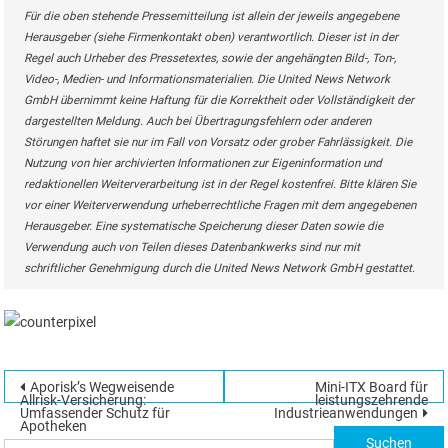
Für die oben stehende Pressemitteilung ist allein der jeweils angegebene
Herausgeber (siehe Firmenkontakt oben) verantwortlich. Dieser ist in der
Regel auch Urheber des Pressetextes, sowie der angehängten Bild-, Ton-,
Video-, Medien- und Informationsmaterialien. Die United News Network
GmbH übernimmt keine Haftung für die Korrektheit oder Vollständigkeit der
dargestellten Meldung. Auch bei Übertragungsfehlern oder anderen
Störungen haftet sie nur im Fall von Vorsatz oder grober Fahrlässigkeit. Die
Nutzung von hier archivierten Informationen zur Eigeninformation und
redaktionellen Weiterverarbeitung ist in der Regel kostenfrei. Bitte klären Sie
vor einer Weiterverwendung urheberrechtliche Fragen mit dem angegebenen
Herausgeber. Eine systematische Speicherung dieser Daten sowie die
Verwendung auch von Teilen dieses Datenbankwerks sind nur mit
schriftlicher Genehmigung durch die United News Network GmbH gestattet.
Beitragsnavigation
Aporisk’s Wegweisende
Mini-ITX Board für
Suchen
Allrisk-Versicherung:
leistungszehrende
Umfassender Schutz für
Industrieanwendungen
nach:
Apotheken