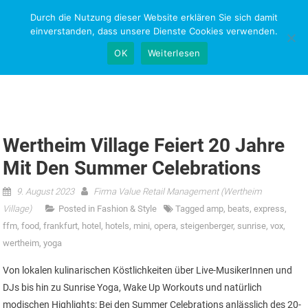
Skip
Durch die Nutzung dieser Website erklären Sie sich damit
NEWS-RESEARCH
to
einverstanden, dass unsere Dienste Cookies verwenden.
content
OK
Weiterlesen
Wertheim Village Feiert 20 Jahre
Mit Den Summer Celebrations
9. August 2023
Firma Value Retail Management (Wertheim
Village)
Posted in
Fashion & Style
Tagged
amp
,
beats
,
express
,
ffm
,
food
,
frankfurt
,
hotel
,
hotels
,
mini
,
opera
,
steigenberger
,
sunrise
,
vox
,
wertheim
,
yoga
Von lokalen kulinarischen Köstlichkeiten über Live-MusikerInnen und
DJs bis hin zu Sunrise Yoga, Wake Up Workouts und natürlich
modischen Highlights: Bei den Summer Celebrations anlässlich des 20-