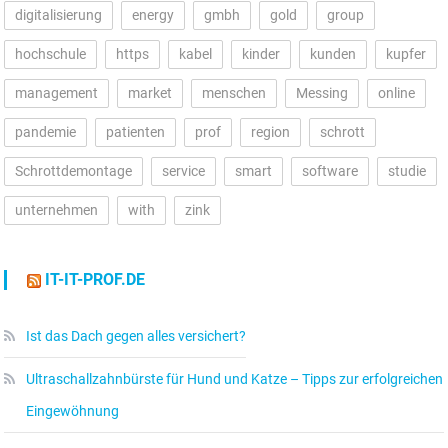
digitalisierung
energy
gmbh
gold
group
hochschule
https
kabel
kinder
kunden
kupfer
management
market
menschen
Messing
online
pandemie
patienten
prof
region
schrott
Schrottdemontage
service
smart
software
studie
unternehmen
with
zink
IT-IT-PROF.DE
Ist das Dach gegen alles versichert?
Ultraschallzahnbürste für Hund und Katze – Tipps zur erfolgreichen
Eingewöhnung