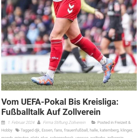
Vom UEFA-Pokal Bis Kreisliga:
Fußballtalk Auf Zollverein
1. Februar 2024
Firma Stiftung Zollverein
Posted in
Freizeit &
Hobby
Tagged
djk
,
Essen
,
fans
,
frauenfußball
,
halle
,
katernberg
,
klinger
,
mandy
,
minuten
,
platz
,
plus
,
schonnebeck
,
unesco
,
welterbe
,
zollverein