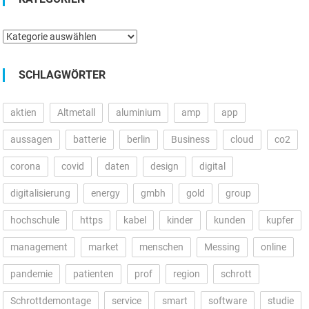
Kategorien
SCHLAGWÖRTER
aktien
Altmetall
aluminium
amp
app
aussagen
batterie
berlin
Business
cloud
co2
corona
covid
daten
design
digital
digitalisierung
energy
gmbh
gold
group
hochschule
https
kabel
kinder
kunden
kupfer
management
market
menschen
Messing
online
pandemie
patienten
prof
region
schrott
Schrottdemontage
service
smart
software
studie