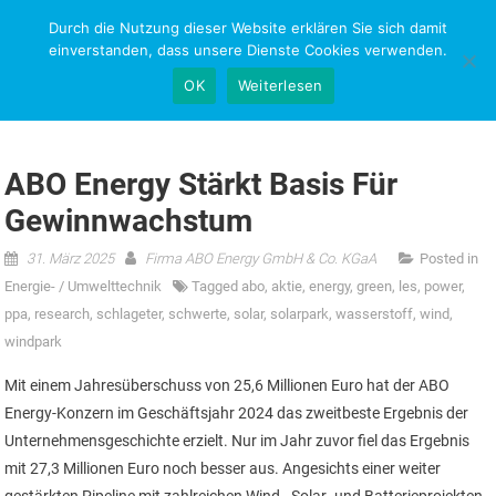
Skip
Durch die Nutzung dieser Website erklären Sie sich damit
NEWS-RESEARCH
to
einverstanden, dass unsere Dienste Cookies verwenden.
content
OK
Weiterlesen
ABO Energy Stärkt Basis Für
Gewinnwachstum
31. März 2025
Firma ABO Energy GmbH & Co. KGaA
Posted in
Energie- / Umwelttechnik
Tagged
abo
,
aktie
,
energy
,
green
,
les
,
power
,
ppa
,
research
,
schlageter
,
schwerte
,
solar
,
solarpark
,
wasserstoff
,
wind
,
windpark
Mit einem Jahresüberschuss von 25,6 Millionen Euro hat der ABO
Energy-Konzern im Geschäftsjahr 2024 das zweitbeste Ergebnis der
Unternehmensgeschichte erzielt. Nur im Jahr zuvor fiel das Ergebnis
mit 27,3 Millionen Euro noch besser aus. Angesichts einer weiter