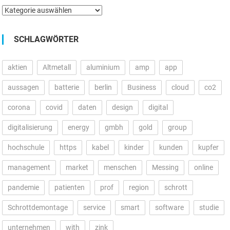
Kategorien
SCHLAGWÖRTER
aktien
Altmetall
aluminium
amp
app
aussagen
batterie
berlin
Business
cloud
co2
corona
covid
daten
design
digital
digitalisierung
energy
gmbh
gold
group
hochschule
https
kabel
kinder
kunden
kupfer
management
market
menschen
Messing
online
pandemie
patienten
prof
region
schrott
Schrottdemontage
service
smart
software
studie
unternehmen
with
zink