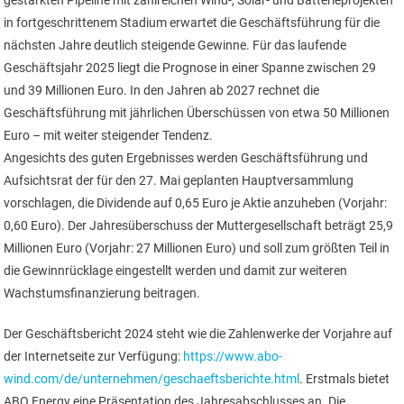
gestärkten Pipeline mit zahlreichen Wind-, Solar- und Batterieprojekten
in fortgeschrittenem Stadium erwartet die Geschäftsführung für die
nächsten Jahre deutlich steigende Gewinne. Für das laufende
Geschäftsjahr 2025 liegt die Prognose in einer Spanne zwischen 29
und 39 Millionen Euro. In den Jahren ab 2027 rechnet die
Geschäftsführung mit jährlichen Überschüssen von etwa 50 Millionen
Euro – mit weiter steigender Tendenz.
Angesichts des guten Ergebnisses werden Geschäftsführung und
Aufsichtsrat der für den 27. Mai geplanten Hauptversammlung
vorschlagen, die Dividende auf 0,65 Euro je Aktie anzuheben (Vorjahr:
0,60 Euro). Der Jahresüberschuss der Muttergesellschaft beträgt 25,9
Millionen Euro (Vorjahr: 27 Millionen Euro) und soll zum größten Teil in
die Gewinnrücklage eingestellt werden und damit zur weiteren
Wachstumsfinanzierung beitragen.
Der Geschäftsbericht 2024 steht wie die Zahlenwerke der Vorjahre auf
der Internetseite zur Verfügung:
https://www.abo-
wind.com/de/unternehmen/geschaeftsberichte.html
. Erstmals bietet
ABO Energy eine Präsentation des Jahresabschlusses an. Die