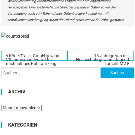
Weiterverwendung urheberrechtliche Fragen mit dem angegebenen
Herausgeber. Eine systematische Speicherung dieser Daten sowie die
Verwendung auch von Teilen dieses Datenbankwerks sind nur mit
schriftlicher Genehmigung durch die United News Network GmbH gestattet.
Beitragsnavigation
Kögel Trailer GmbH gewinnt
16-Jährige von der
Suchen
VR Innovation Award für
Hochschule gewinnt Jugend
nachhaltiges Kühlfahrzeug
forscht MV
nach:
ARCHIV
Archiv
KATEGORIEN