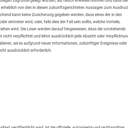
ussagen zugrunde gelegt wurden, als falsch erweisen können und dass die
 erheblich von den in diesen zukunftsgerichteten Aussagen zum Ausdruc
chend kann keine Zusicherung gegeben werden, dass eines der in den
 eintreten wird, oder, falls dies der Fall sein sollte, welche Vorteile,
ziehen wird. Die Leser werden darauf hingewiesen, dass die vorstehende
 nicht verpflichtet und lehnt ausdrücklich jede Absicht oder Verpflichtun
idieren, sei es aufgrund neuer Informationen, zukünftiger Ereignisse oder
cht ausdrücklich erforderlich.
text veröffentlicht wird, ist die offizielle, autorisierte und rechtsgültige