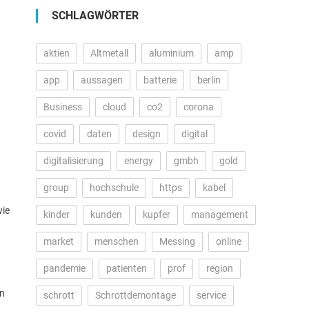
SCHLAGWÖRTER
aktien
Altmetall
aluminium
amp
app
aussagen
batterie
berlin
Business
cloud
co2
corona
covid
daten
design
digital
digitalisierung
energy
gmbh
gold
group
hochschule
https
kabel
wie
kinder
kunden
kupfer
management
market
menschen
Messing
online
pandemie
patienten
prof
region
en
schrott
Schrottdemontage
service