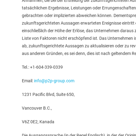
Annahmen, die bei der Erstellung der zukunftsgerichteten A
tatsächlichen Ergebnisse, Leistungen oder Errungenschaften
gebrachten oder implizierten abweichen können. Dementspre
zukunftsgerichteten Aussagen erwarteten Ereignisse eintritt oder
einschließlich der Höhe der Erlöse, das Unternehmen daraus 
Liste von Faktoren nicht erschöpfend ist. Das Unternehmen ist
ab, zukunftsgerichtete Aussagen zu aktualisieren oder zu rev
aus anderen Gründen, es sei denn, dies ist nach geltendem Re
Tel.: +1-604-339-0339
Email:
info@p2p-group.com
1231 Pacific Blvd, Suite 650,
Vancouver B.C.,
V6Z 0E2, Kanada
Die Ausgangssprache (in der Regel Englisch), in der der Original