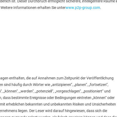
erlich ist. Dieser Durchbruch ermöglicht sicherere, intelligentere Räume i
eitere Informationen erhalten Sie unter
www.p2p-group.com
.
agen enthalten, die auf Annahmen zum Zeitpunkt der Veröffentlichung
sind häufig durch Wörter wie „antizipieren“, „planen“, „fortsetzen“,
“, „können“, „werden“, „potenziell“, „vorgeschlagen“, „positioniert“ und
, dass bestimmte Ereignisse oder Bedingungen eintreten „können“ oder
d mit erheblichen bekannten und unbekannten Risiken und Unsicherheiten
ernehmens liegen. Der Leser wird darauf hingewiesen, dass sich die