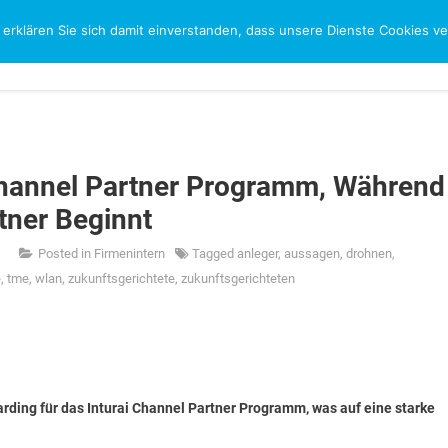
 erklären Sie sich damit einverstanden, dass unsere Dienste Cookies 
CH
Channel Partner Programm, Während
tner Beginnt
Posted in
Firmenintern
Tagged
anleger
,
aussagen
,
drohnen
,
e
,
tme
,
wlan
,
zukunftsgerichtete
,
zukunftsgerichteten
rding für das Inturai Channel Partner Programm, was auf eine starke