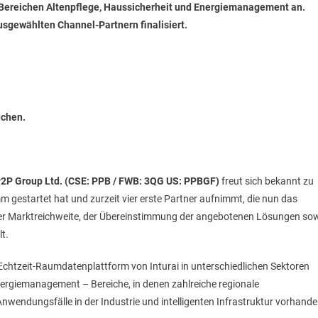
n Bereichen Altenpflege, Haussicherheit und Energiemanagement an.
usgewählten Channel-Partnern finalisiert.
uchen.
 P2P Group Ltd. (CSE: PPB / FWB: 3QG US: PPBGF)
freut sich bekannt zu
gestartet hat und zurzeit vier erste Partner aufnimmt, die nun das
rer Marktreichweite, der Übereinstimmung der angebotenen Lösungen so
t.
 Echtzeit-Raumdatenplattform von Inturai in unterschiedlichen Sektoren
Energiemanagement – Bereiche, in denen zahlreiche regionale
wendungsfälle in der Industrie und intelligenten Infrastruktur vorhand