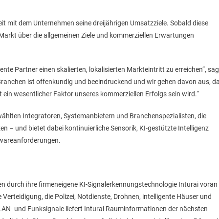
it mit dem Unternehmen seine dreijährigen Umsatzziele. Sobald diese
 Markt über die allgemeinen Ziele und kommerziellen Erwartungen
e Partner einen skalierten, lokalisierten Markteintritt zu erreichen“, sag
 Branchen ist offenkundig und beeindruckend und wir gehen davon aus, d
in wesentlicher Faktor unseres kommerziellen Erfolgs sein wird.“
ählten Integratoren, Systemanbietern und Branchenspezialisten, die
 – und bietet dabei kontinuierliche Sensorik, KI-gestützte Intelligenz
rdwareanforderungen.
en durch ihre firmeneigene KI-Signalerkennungstechnologie Inturai voran
erteidigung, die Polizei, Notdienste, Drohnen, intelligente Häuser und
AN- und Funksignale liefert Inturai Rauminformationen der nächsten