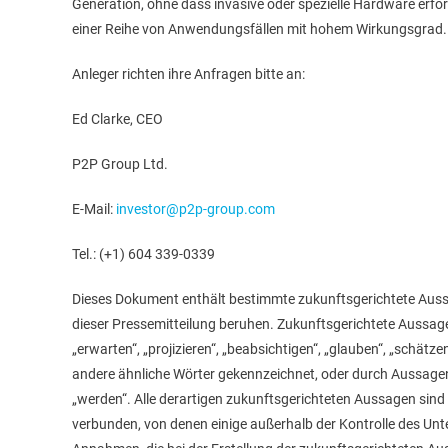
Generation, ohne dass invasive oder spezielle Hardware erford
einer Reihe von Anwendungsfällen mit hohem Wirkungsgrad. W
Anleger richten ihre Anfragen bitte an:
Ed Clarke, CEO
P2P Group Ltd.
E-Mail:
investor@p2p-group.com
Tel.: (+1) 604 339-0339
Dieses Dokument enthält bestimmte zukunftsgerichtete Auss
dieser Pressemitteilung beruhen. Zukunftsgerichtete Aussagen 
„erwarten“, „projizieren“, „beabsichtigen“, „glauben“, „schätzen
andere ähnliche Wörter gekennzeichnet, oder durch Aussagen
„werden“. Alle derartigen zukunftsgerichteten Aussagen sin
verbunden, von denen einige außerhalb der Kontrolle des Unt