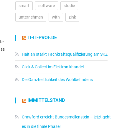
smart
software
studie
unternehmen
with
zink
IT-IT-PROF.DE
te
ass
Haitian stärkt Fachkräftequalifizierung am SKZ
Click & Collect im Elektronikhandel
Die Ganzheitlichkeit des Wohlbefindens
IMMITTELSTAND
Crawford erreicht Bundesmeilenstein – jetzt geht
es in die finale Phase!