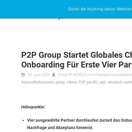
Skip
Durch die Nutzung dieser Website
NEWS-RESEAR
to
content
P2P Group Startet Globales 
Onboarding Für Erste Vier Par
19. Juni 2025
Firma IR-WORLD.com Finanzkommunikation
Gesundheitswesen
,
group
,
inturai
,
P2P
,
pacific
,
ppb
,
research
,
suit
Höhepunkte:
Vier ausgewählte Partner durchlaufen zurzeit das Onboa
Nachfrage und Akzeptanz hinweist.