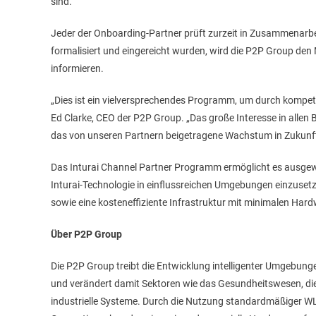
sind.
Jeder der Onboarding-Partner prüft zurzeit in Zusammenarbe
formalisiert und eingereicht wurden, wird die P2P Group den
informieren.
„Dies ist ein vielversprechendes Programm, um durch kompetent
Ed Clarke, CEO der P2P Group. „Das große Interesse in allen
das von unseren Partnern beigetragene Wachstum in Zukunft e
Das Inturai Channel Partner Programm ermöglicht es ausgew
Inturai-Technologie in einflussreichen Umgebungen einzusetzen
sowie eine kosteneffiziente Infrastruktur mit minimalen Ha
Über P2P Group
Die P2P Group treibt die Entwicklung intelligenter Umgebung
und verändert damit Sektoren wie das Gesundheitswesen, die V
industrielle Systeme. Durch die Nutzung standardmäßiger WL