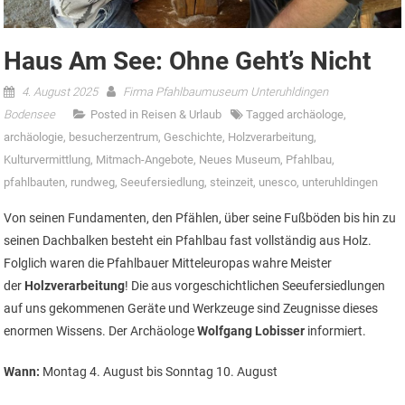
Haus Am See: Ohne Geht’s Nicht
4. August 2025
Firma Pfahlbaumuseum Unteruhldingen
Bodensee
Posted in
Reisen & Urlaub
Tagged
archäologe
,
archäologie
,
besucherzentrum
,
Geschichte
,
Holzverarbeitung
,
Kulturvermittlung
,
Mitmach-Angebote
,
Neues Museum
,
Pfahlbau
,
pfahlbauten
,
rundweg
,
Seeufersiedlung
,
steinzeit
,
unesco
,
unteruhldingen
Von seinen Fundamenten, den Pfählen, über seine Fußböden bis hin zu
seinen Dachbalken besteht ein Pfahlbau fast vollständig aus Holz.
Folglich waren die Pfahlbauer Mitteleuropas wahre Meister
der
Holzverarbeitung
! Die aus vorgeschichtlichen Seeufersiedlungen
auf uns gekommenen Geräte und Werkzeuge sind Zeugnisse dieses
enormen Wissens. Der Archäologe
Wolfgang Lobisser
informiert.
Wann:
Montag 4. August bis Sonntag 10. August