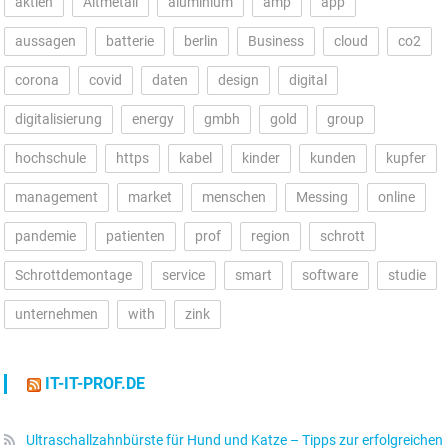
aktien
Altmetall
aluminium
amp
app
aussagen
batterie
berlin
Business
cloud
co2
corona
covid
daten
design
digital
digitalisierung
energy
gmbh
gold
group
hochschule
https
kabel
kinder
kunden
kupfer
management
market
menschen
Messing
online
pandemie
patienten
prof
region
schrott
Schrottdemontage
service
smart
software
studie
unternehmen
with
zink
IT-IT-PROF.DE
Ultraschallzahnbürste für Hund und Katze – Tipps zur erfolgreichen