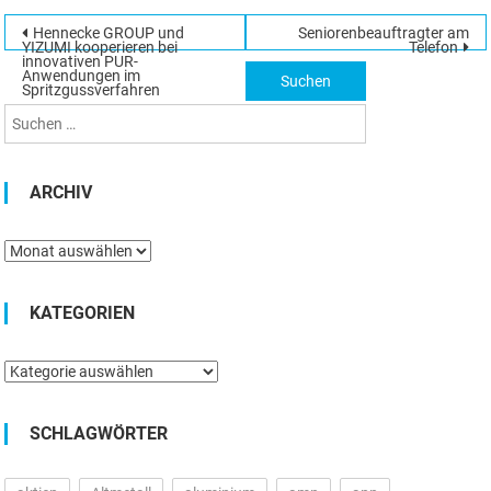
Beitragsnavigation
Hennecke GROUP und
Seniorenbeauftragter am
Suchen
YIZUMI kooperieren bei
Telefon
innovativen PUR-
nach:
Anwendungen im
Spritzgussverfahren
ARCHIV
Archiv
KATEGORIEN
Kategorien
SCHLAGWÖRTER