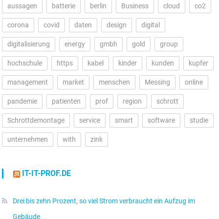
aussagen
batterie
berlin
Business
cloud
co2
corona
covid
daten
design
digital
digitalisierung
energy
gmbh
gold
group
hochschule
https
kabel
kinder
kunden
kupfer
management
market
menschen
Messing
online
pandemie
patienten
prof
region
schrott
Schrottdemontage
service
smart
software
studie
unternehmen
with
zink
IT-IT-PROF.DE
Drei bis zehn Prozent, so viel Strom verbraucht ein Aufzug im
Gebäude