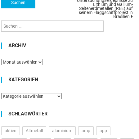
Untersuchungsergebnisse zu
nach:
Lithium und Gallium-
Seltenerdmetallen (REE) auf
seinem Flaggschiffprojekt in
Brasilien
ARCHIV
Archiv
KATEGORIEN
Kategorien
SCHLAGWÖRTER
aktien
Altmetall
aluminium
amp
app