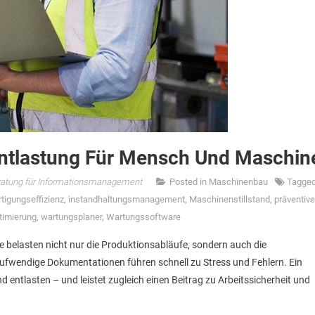
Entlastung Für Mensch Und Maschin
atung für Informationsmanagement
Posted in
Maschinenbau
Tagge
rtigungseffizienz
,
instandhaltungsmanagement
,
Maschinenstillstand
,
präventive
timierung
,
wartungsplaner
,
Wartungssoftware
ie belasten nicht nur die Produktionsabläufe, sondern auch die
aufwendige Dokumentationen führen schnell zu Stress und Fehlern. Ein
 entlasten – und leistet zugleich einen Beitrag zu Arbeitssicherheit und