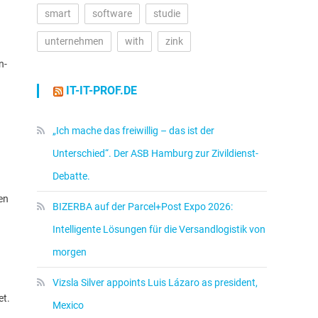
smart
software
studie
unternehmen
with
zink
n-
IT-IT-PROF.DE
„Ich mache das freiwillig – das ist der
Unterschied“. Der ASB Hamburg zur Zivildienst-
Debatte.
en
BIZERBA auf der Parcel+Post Expo 2026:
Intelligente Lösungen für die Versandlogistik von
morgen
Vizsla Silver appoints Luis Lázaro as president,
et.
Mexico