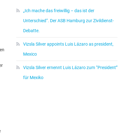
„Ich mache das freiwillig – das ist der
Unterschied“. Der ASB Hamburg zur Zivildienst-
Debatte.
Vizsla Silver appoints Luis Lázaro as president,
den
Mexico
er
Vizsla Silver ernennt Luis Lázaro zum “President”
für Mexiko
e