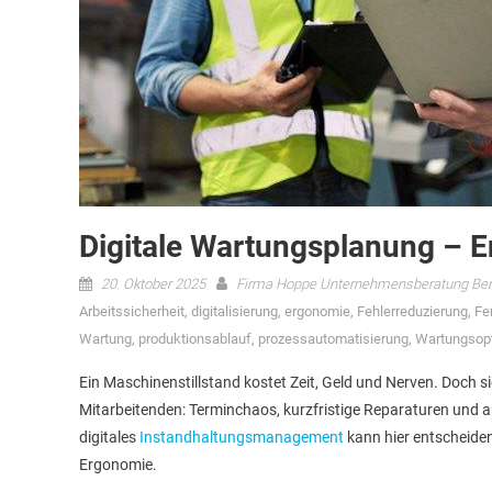
Digitale Wartungsplanung – 
20. Oktober 2025
Firma Hoppe Unternehmensberatung Ber
Arbeitssicherheit
,
digitalisierung
,
ergonomie
,
Fehlerreduzierung
,
Fe
Wartung
,
produktionsablauf
,
prozessautomatisierung
,
Wartungsop
Ein Maschinenstillstand kostet Zeit, Geld und Nerven. Doch s
Mitarbeitenden: Terminchaos, kurzfristige Reparaturen und 
digitales
Instandhaltungsmanagement
kann hier entscheidend
Ergonomie.