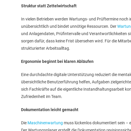
Struktur statt Zettelwirtschaft
In vielen Betrieben werden Wartungs- und Prüftermine noch imm
unübersichtlich und bindet unnötige Ressourcen. Der
Wartun
und Anlagendaten, Prüfintervalle und Verantwortlichkeiten si
sorgen dafür, dass keine Frist übersehen wird. Für die Mita
strukturierter Arbeitsalltag.
Ergonomie beginnt bei klaren Abläufen
Eine durchdachte digitale Unterstützung reduziert die mental
übersichtliche Benutzerführung helfen, Aufgaben zielgericht
sich Fachkräfte auf die eigentliche Instandhaltungsarbeit konz
Zufriedenheit im Team.
Dokumentation leicht gemacht
Die
Maschinenwartung
muss lückenlos dokumentiert sein – e
Der Wartungsplaner erstellt die Dokumentation revisionssich