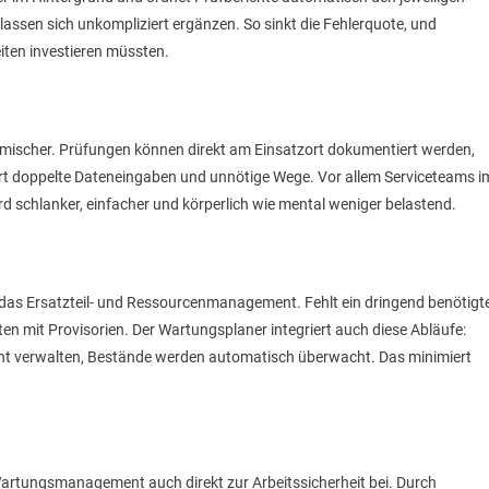
assen sich unkompliziert ergänzen. So sinkt die Fehlerquote, und
eiten investieren müssten.
ischer. Prüfungen können direkt am Einsatzort dokumentiert werden,
art doppelte Dateneingaben und unnötige Wege. Vor allem Serviceteams i
wird schlanker, einfacher und körperlich wie mental weniger belastend.
t das Ersatzteil- und Ressourcenmanagement. Fehlt ein dringend benötigt
iten mit Provisorien. Der Wartungsplaner integriert auch diese Abläufe:
rent verwalten, Bestände werden automatisch überwacht. Das minimiert
Wartungsmanagement auch direkt zur Arbeitssicherheit bei. Durch