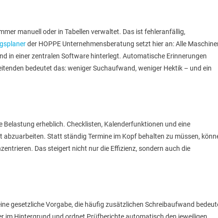
er manuell oder in Tabellen verwaltet. Das ist fehleranfällig,
gsplaner
der HOPPE Unternehmensberatung setzt hier an: Alle Maschine
nd in einer zentralen Software hinterlegt. Automatische Erinnerungen
rbeitenden bedeutet das: weniger Suchaufwand, weniger Hektik – und ein
e Belastung erheblich. Checklisten, Kalenderfunktionen und eine
et abzuarbeiten. Statt ständig Termine im Kopf behalten zu müssen, könn
entrieren. Das steigert nicht nur die Effizienz, sondern auch die
ine gesetzliche Vorgabe, die häufig zusätzlichen Schreibaufwand bedeut
er im Hintergrund und ordnet Prüfberichte automatisch den jeweiligen