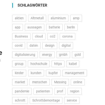
SCHLAGWÖRTER
aktien
Altmetall
aluminium
amp
app
aussagen
batterie
berlin
Business
cloud
co2
corona
covid
daten
design
digital
e
digitalisierung
energy
gmbh
gold
d
group
hochschule
https
kabel
kinder
kunden
kupfer
management
market
menschen
Messing
online
pandemie
patienten
prof
region
schrott
Schrottdemontage
service