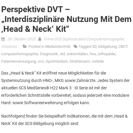
Perspektive DVT –
„Interdisziplinäre Nutzung Mit Dem
‚Head & Neck‘ Kit“
28. Oktober 2025
Firma SCS Sophisticated Computertomographic
Solutions
Posted in
Medizintechnik
Tagged
3D
,
bildgebung
,
CBCT
,
computertomographie
,
Diagnostik
,
dvt
,
extremitäten
,
hno
,
orthopädie
,
Patientenversorgung
,
scs
,
Sportmedizin
,
Strahlenarm
,
vorteile
Das „Head & Neck“ Kit eröffnet neue Möglichkeiten für die
Systemnutzung durch HNO-, MKG sowie Zahnärzte. Jedes System der
aktuellen SCS MedSeries® H22 Mark 3 · III Serie ist mit der
erforderlichen Schnittstelle vorbereitet, sodass jederzeit eine modulare
Hard- sowie Softwareerweiterung erfolgen kann.
Nachfolgend finden Sie beispielhaft Indikationen, die mit dem ‚Head &
Neck‘ Kit der SCS Bildgebung möglich sind: