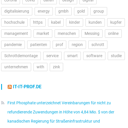
digitalisierung
energy
gmbh
gold
group
hochschule
https
kabel
kinder
kunden
kupfer
management
market
menschen
Messing
online
pandemie
patienten
prof
region
schrott
Schrottdemontage
service
smart
software
studie
unternehmen
with
zink
IT-IT-PROF.DE
First Phosphate unterzeichnet Vereinbarungen für nicht zu
refundierende Zuwendungen in Höhe von 4,84 Mio. $ von der
kanadischen Regierung für Straßeninfrastruktur und