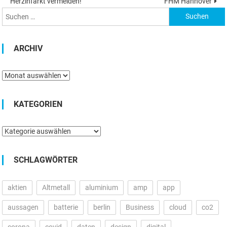
Herzinfarkt vermeiden!
FHM Hannover
nach:
ARCHIV
Archiv
KATEGORIEN
Kategorien
SCHLAGWÖRTER
aktien
Altmetall
aluminium
amp
app
aussagen
batterie
berlin
Business
cloud
co2
corona
covid
daten
design
digital