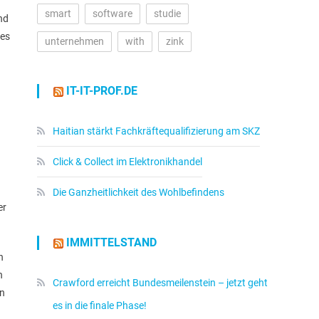
smart
software
studie
nd
res
unternehmen
with
zink
IT-IT-PROF.DE
Haitian stärkt Fachkräftequalifizierung am SKZ
Click & Collect im Elektronikhandel
Die Ganzheitlichkeit des Wohlbefindens
er
IMMITTELSTAND
n
h
Crawford erreicht Bundesmeilenstein – jetzt geht
en
es in die finale Phase!