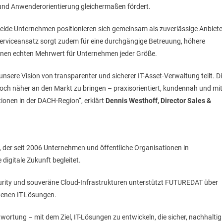
und Anwenderorientierung gleichermaßen fördert.
 Beide Unternehmen positionieren sich gemeinsam als zuverlässige Anbiete
Serviceansatz sorgt zudem für eine durchgängige Betreuung, höhere
einen echten Mehrwert für Unternehmen jeder Größe.
sere Vision von transparenter und sicherer IT-Asset-Verwaltung teilt. D
ch näher an den Markt zu bringen – praxisorientiert, kundennah und mi
onen in der DACH-Region“, erklärt
Dennis Westhoff, Director Sales &
, der seit 2006 Unternehmen und öffentliche Organisationen in
digitale Zukunft begleitet.
curity und souveräne Cloud-Infrastrukturen unterstützt FUTUREDAT über
ttenen IT-Lösungen.
twortung – mit dem Ziel, IT-Lösungen zu entwickeln, die sicher, nachhaltig