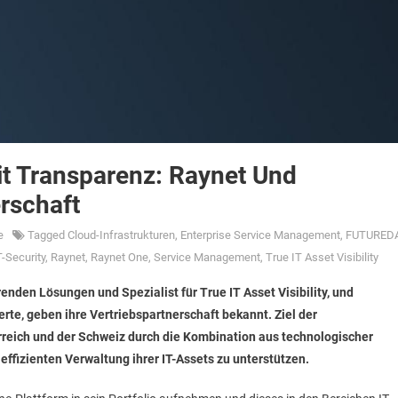
it Transparenz: Raynet Und
rschaft
e
Tagged
Cloud-Infrastrukturen
,
Enterprise Service Management
,
FUTURED
T-Security
,
Raynet
,
Raynet One
,
Service Management
,
True IT Asset Visibility
enden Lösungen und Spezialist für True IT Asset Visibility, und
rte, geben ihre Vertriebspartnerschaft bekannt. Ziel der
reich und der Schweiz durch die Kombination aus technologischer
ffizienten Verwaltung ihrer IT-Assets zu unterstützen.