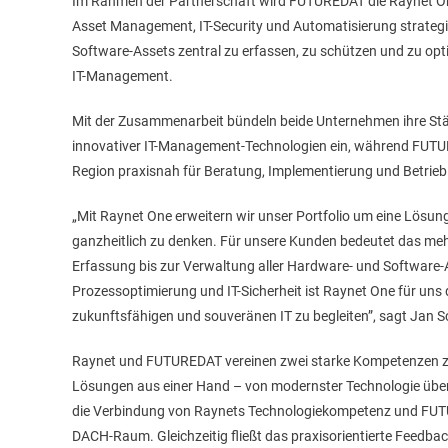
Im Rahmen der Partnerschaft wird FUTUREDAT die Raynet One-
Asset Management, IT-Security und Automatisierung strategi
Software-Assets zentral zu erfassen, zu schützen und zu optim
IT-Management.
Mit der Zusammenarbeit bündeln beide Unternehmen ihre Stär
innovativer IT-Management-Technologien ein, während FUTURED
Region praxisnah für Beratung, Implementierung und Betrieb
„Mit Raynet One erweitern wir unser Portfolio um eine Lösung,
ganzheitlich zu denken. Für unsere Kunden bedeutet das mehr
Erfassung bis zur Verwaltung aller Hardware- und Software-As
Prozessoptimierung und IT-Sicherheit ist Raynet One für uns
zukunftsfähigen und souveränen IT zu begleiten”, sagt Jan 
Raynet und FUTUREDAT vereinen zwei starke Kompetenzen zu 
Lösungen aus einer Hand – von modernster Technologie über
die Verbindung von Raynets Technologiekompetenz und FUT
DACH-Raum. Gleichzeitig fließt das praxisorientierte Feedbac