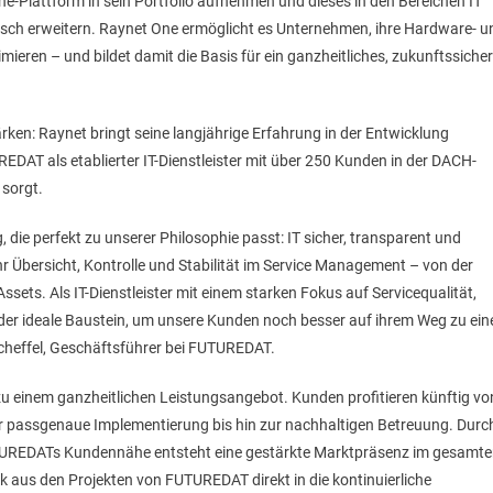
Plattform in sein Portfolio aufnehmen und dieses in den Bereichen IT
sch erweitern. Raynet One ermöglicht es Unternehmen, ihre Hardware- u
ieren – und bildet damit die Basis für ein ganzheitliches, zukunftssiche
ken: Raynet bringt seine langjährige Erfahrung in der Entwicklung
AT als etablierter IT-Dienstleister mit über 250 Kunden in der DACH-
 sorgt.
 die perfekt zu unserer Philosophie passt: IT sicher, transparent und
 Übersicht, Kontrolle und Stabilität im Service Management – von der
sets. Als IT-Dienstleister mit einem starken Fokus auf Servicequalität,
 der ideale Baustein, um unsere Kunden noch besser auf ihrem Weg zu ein
Scheffel, Geschäftsführer bei FUTUREDAT.
einem ganzheitlichen Leistungsangebot. Kunden profitieren künftig vo
 passgenaue Implementierung bis hin zur nachhaltigen Betreuung. Durc
UREDATs Kundennähe entsteht eine gestärkte Marktpräsenz im gesamt
k aus den Projekten von FUTUREDAT direkt in die kontinuierliche