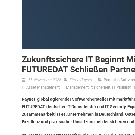
Zukunftssichere IT Beginnt M
FUTUREDAT Schließen Partne
11. November 2025
Firma Raynet
Posted in
Softwar
IT Asset Management
,
IT Management
,
it sicherheit
,
IT Visibility
,
I
Raynet, global agierender Softwarehersteller mit marktführ
FUTUREDAT, deutscher IT-Dienstleister und IT-Security-Expe
Zusammenarbeit ist es, Unternehmen in Deutschland, Öster
Exzellenz und praxisnaher Umsetzung bei der sicheren und e