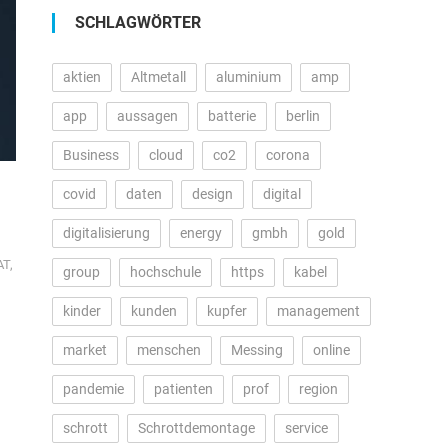
SCHLAGWÖRTER
aktien
Altmetall
aluminium
amp
app
aussagen
batterie
berlin
Business
cloud
co2
corona
covid
daten
design
digital
digitalisierung
energy
gmbh
gold
AT
,
group
hochschule
https
kabel
kinder
kunden
kupfer
management
market
menschen
Messing
online
pandemie
patienten
prof
region
schrott
Schrottdemontage
service