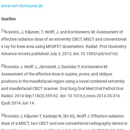
www.mrt-dortmund.de
Quellen
[1]
Koivisto, J, Kiljunen, T, Wolff, J, and Kortesniemi, M: Assessment of
effective radiation dose of an extremity CBCT, MSCT and conventional
x ray for knee area using MOSFET dosemeters. Radiat. Prot Dosimetry
Advance Access published July 3, 2013, doi: 10.1093/rpd/nct162.
[2]
Koivisto J, Wolff J, Järnstedt J, Dastidar P, Kortesniemi M:
Assessment of the effective dose in supine, prone, and oblique
positions in the maxillofacial region using a novel combined extremity
and maxillofacial CBCT scanner. Oral Surg Oral Med Oral Pathol Oral
Radiol. 2014 Sep;118(3):355-62. doi: 10.1016/j.oooo.2014.05.016.
Epub 2014 Jun 14.
[3]
Koivisto J, Kiljunen T, Kadesjö N, Shi XQ, Wolff J: Effective radiation
dose of a MSCT, two CBCT and one conventional radiography device in