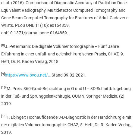
et al. (2016): Comparison of Diagnostic Accuracy of Radiation Dose-
Equivalent Radiography, Multidetector Computed Tomography and
Cone Beam Computed Tomography for Fractures of Adult Cadaveric
Wrists. PLoS ONE 11(10): e0164859.
doi:10.1371/journal.pone.0164859.
[8]
J. Petermann: Die digitale Volumentomographie – Fünf Jahre
Erfahrung in einer unfall- und gelenkchirurgischen Praxis, CHAZ, 9.
Heft, Dr. R. Kaden Verlag, 2018.
[9]
https://www.bvou.net/…
Stand 09.02.2021.
[10]
M. Preis: 360-Grad-Betrachtung in O und U – 3D-Schnittbildgebung
in der Fuß- und Sprunggelenkchirugie, OUMN, Springer Medizin, (2),
2019.
[11]
T. Ebinger: Hochauflösende 3-D-Diagnostik in der Handchirurgie mit
der digitalen Volumentomographie, CHAZ, 5. Heft, Dr. R. Kaden Verlag,
2019.