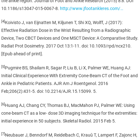
the ankle region. Journal of Foot and Ankle Research (2015) 8:8. DOI
10.1186/s13047-015-0067-8.
http://www.jfootankleres.com/…
[4]
Koivisto J, van Eijnatten M, Kiljunen T, Shi XQ, Wolff, J (2017):
Effective Radiation Dose in the Wrist Resulting from a Radiographic
Device, Two CBCT Devices and One MSCT Device: A Comparative Study.
Radiat Prot Dosimetry. 2017 Oct 13:1-11. doi: 10.1093/rpd/ncx210.
[Epub ahead of print].
[5]
Pugmire BS, Shailam R, Sagar P, Liu B, Li X, Palmer WE, Huang AJ:
Initial Clinical Experience With Extremity Cone-Beam CT of the Foot and
Ankle in Pediatric Patients. AJR Am J Roentgenol. 2016
Feb;206(2):431-5. doi: 10.2214/AJR.15.15099. 5.
[6]
Huang AJ, Chang CY, Thomas BJ, MacMahon PJ, Palmer WE: Using
cone-beam CT as a low- dose 3D imaging technique for the extremities:
initial experience in 50 subjects. Skeletal Radiol. 2015 Feb 5.
[7]
Neubauer J, Benndorf M, Reidelbach C, Krauû T, Lampert F, Zajonc H,