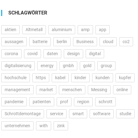
SCHLAGWÖRTER
aktien
Altmetall
aluminium
amp
app
aussagen
batterie
berlin
Business
cloud
co2
corona
covid
daten
design
digital
digitalisierung
energy
gmbh
gold
group
hochschule
https
kabel
kinder
kunden
kupfer
management
market
menschen
Messing
online
pandemie
patienten
prof
region
schrott
Schrottdemontage
service
smart
software
studie
unternehmen
with
zink