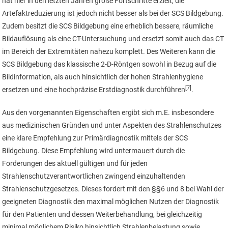
hat hier in den letzten Jahren große Fortschritte erzielt, die
Artefaktreduzierung ist jedoch nicht besser als bei der SCS Bildgebung.
Zudem besitzt die SCS Bildgebung eine erheblich bessere, räumliche
Bildauflösung als eine CT-Untersuchung und ersetzt somit auch das CT
im Bereich der Extremitäten nahezu komplett. Des Weiteren kann die
SCS Bildgebung das klassische 2-D-Röntgen sowohl in Bezug auf die
Bildinformation, als auch hinsichtlich der hohen Strahlenhygiene
[7]
ersetzen und eine hochpräzise Erstdiagnostik durchführen
.
Aus den vorgenannten Eigenschaften ergibt sich m.E. insbesondere
aus medizinischen Gründen und unter Aspekten des Strahlenschutzes
eine klare Empfehlung zur Primärdiagnostik mittels der SCS
Bildgebung. Diese Empfehlung wird untermauert durch die
Forderungen des aktuell gültigen und für jeden
Strahlenschutzverantwortlichen zwingend einzuhaltenden
Strahlenschutzgesetzes. Dieses fordert mit den §§6 und 8 bei Wahl der
geeigneten Diagnostik den maximal möglichen Nutzen der Diagnostik
für den Patienten und dessen Weiterbehandlung, bei gleichzeitig
minimal möglichem Risiko hinsichtlich Strahlenbelastung sowie