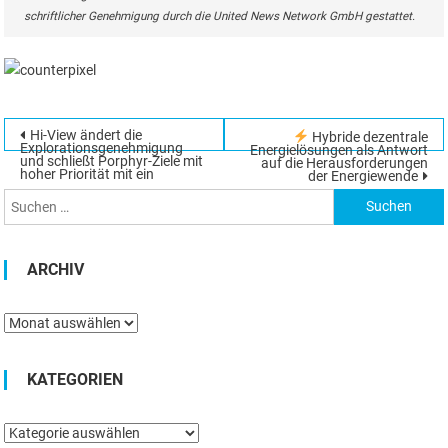
schriftlicher Genehmigung durch die United News Network GmbH gestattet.
Beitragsnavigation
Hi-View ändert die
Hybride dezentrale
Suchen
Explorationsgenehmigung
Energielösungen als Antwort
und schließt Porphyr-Ziele mit
auf die Herausforderungen
nach:
hoher Priorität mit ein
der Energiewende
ARCHIV
Archiv
KATEGORIEN
Kategorien