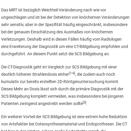
Das MRT ist bezüglich Weichteil-Veränderung nach wie vor
ungeschlagen und ist bei der Detektion von knöchernen Veränderungen
sehr sensitiv, aber in der Spezifität häufig eingeschränkt, insbesondere
bei der genauen Einschätzung des Ausmaßes von knöchernen
Verletzungen. Deshalb wird in diesen Fällen häufig vom Radiologen
eine Erweiterung der Diagnostik um eine CT-Bildgebung empfohlen und
durchgeführt. An diesem Punkt setzt die SCS Bildgebung an.
Die CT-Diagnostik geht im Vergleich zur SCS Bildgebung mit einer
[1-6]
deutlich höheren Strahlendosis einher
, die zudem auch noch
kumulativ zur bereits erstellten 2D-Röntgenuntersuchung kommt.
Dieses Mehr an Dosis lässt sich durch die primäre Diagnostik mit der
SCS Bildgebung komplett vermeiden, was insbesondere bei jüngeren
[5]
Patienten zwingend angestrebt werden sollte
.
Ein weiterer Vorteil der SCS Bildgebung ist eine extrem hohe Reduktion
von Artefakten bei Osteosynthesematerial und Endoprothesen. Die CT