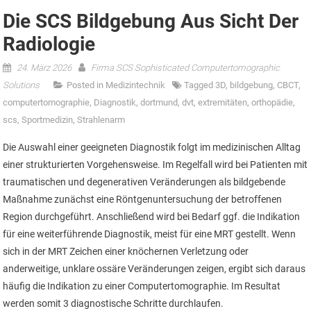
Die SCS Bildgebung Aus Sicht Der
Radiologie
24. März 2026
Firma SCS Sophisticated Computertomographic
Solutions
Posted in
Medizintechnik
Tagged
3D
,
bildgebung
,
CBCT
,
computertomographie
,
Diagnostik
,
dortmund
,
dvt
,
extremitäten
,
orthopädie
,
scs
,
Sportmedizin
,
Strahlenarm
Die Auswahl einer geeigneten Diagnostik folgt im medizinischen Alltag
einer strukturierten Vorgehensweise. Im Regelfall wird bei Patienten mit
traumatischen und degenerativen Veränderungen als bildgebende
Maßnahme zunächst eine Röntgenuntersuchung der betroffenen
Region durchgeführt. Anschließend wird bei Bedarf ggf. die Indikation
für eine weiterführende Diagnostik, meist für eine MRT gestellt. Wenn
sich in der MRT Zeichen einer knöchernen Verletzung oder
anderweitige, unklare ossäre Veränderungen zeigen, ergibt sich daraus
häufig die Indikation zu einer Computertomographie. Im Resultat
werden somit 3 diagnostische Schritte durchlaufen.