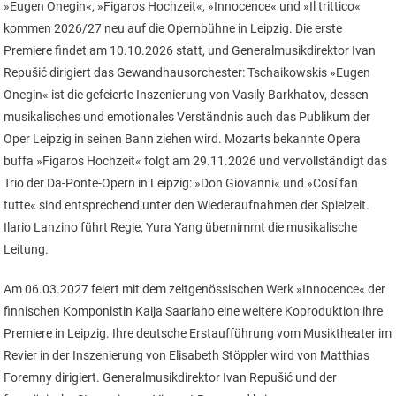
»Eugen Onegin«, »Figaros Hochzeit«, »Innocence« und »Il trittico«
kommen 2026/27 neu auf die Opernbühne in Leipzig. Die erste
Premiere findet am 10.10.2026 statt, und Generalmusikdirektor Ivan
Repušić dirigiert das Gewandhausorchester: Tschaikowskis »Eugen
Onegin« ist die gefeierte Inszenierung von Vasily Barkhatov, dessen
musikalisches und emotionales Verständnis auch das Publikum der
Oper Leipzig in seinen Bann ziehen wird. Mozarts bekannte Opera
buffa »Figaros Hochzeit« folgt am 29.11.2026 und vervollständigt das
Trio der Da-Ponte-Opern in Leipzig: »Don Giovanni« und »Cosí fan
tutte« sind entsprechend unter den Wiederaufnahmen der Spielzeit.
Ilario Lanzino führt Regie, Yura Yang übernimmt die musikalische
Leitung.
Am 06.03.2027 feiert mit dem zeitgenössischen Werk »Innocence« der
finnischen Komponistin Kaija Saariaho eine weitere Koproduktion ihre
Premiere in Leipzig. Ihre deutsche Erstaufführung vom Musiktheater im
Revier in der Inszenierung von Elisabeth Stöppler wird von Matthias
Foremny dirigiert. Generalmusikdirektor Ivan Repušić und der