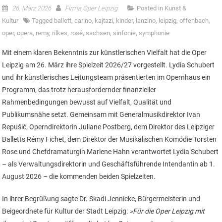
26. März 2026
Firma Oper Leipzig
Posted in
Kunst &
Kultur
Tagged
ballett
,
carino
,
kajtazi
,
kinder
,
lanzino
,
leipzig
,
offenbach
,
oper
,
opera
,
remy
,
rilkes
,
rosé
,
sachsen
,
sinfonie
,
symphonie
Mit einem klaren Bekenntnis zur künstlerischen Vielfalt hat die Oper
Leipzig am 26. März ihre Spielzeit 2026/27 vorgestellt. Lydia Schubert
und ihr künstlerisches Leitungsteam präsentierten im Opernhaus ein
Programm, das trotz herausfordernder finanzieller
Rahmenbedingungen bewusst auf Vielfalt, Qualität und
Publikumsnähe setzt. Gemeinsam mit Generalmusikdirektor Ivan
Repušić, Operndirektorin Juliane Postberg, dem Direktor des Leipziger
Balletts Rémy Fichet, dem Direktor der Musikalischen Komödie Torsten
Rose und Chefdramaturgin Marlene Hahn verantwortet Lydia Schubert
– als Verwaltungsdirektorin und Geschäftsführende Intendantin ab 1.
August 2026 – die kommenden beiden Spielzeiten.
In ihrer Begrüßung sagte Dr. Skadi Jennicke, Bürgermeisterin und
Beigeordnete für Kultur der Stadt Leipzig:
»Für die Oper Leipzig mit