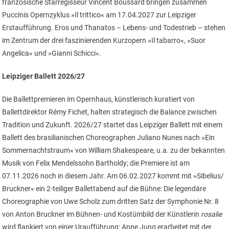
französische Starregisseur Vincent Boussard bringen zusammen
Puccinis Opernzyklus »Il trittico« am 17.04.2027 zur Leipziger
Erstaufführung. Eros und Thanatos – Lebens- und Todestrieb – stehen
im Zentrum der drei faszinierenden Kurzopern »Il tabarro«, »Suor
Angelica« und »Gianni Schicci«.
Leipziger Ballett 2026/27
Die Ballettpremieren im Opernhaus, künstlerisch kuratiert von
Ballettdirektor Rémy Fichet, halten strategisch die Balance zwischen
Tradition und Zukunft. 2026/27 startet das Leipziger Ballett mit einem
Ballett des brasilianischen Choreographen Juliano Nunes nach »Ein
Sommernachtstraum« von William Shakespeare, u.a. zu der bekannten
Musik von Felix Mendelssohn Bartholdy; die Premiere ist am
07.11.2026 noch in diesem Jahr. Am 06.02.2027 kommt mit »Sibelius/
Bruckner« ein 2-teiliger Ballettabend auf die Bühne: Die legendäre
Choreographie von Uwe Scholz zum dritten Satz der Symphonie Nr. 8
von Anton Bruckner im Bühnen- und Kostümbild der Künstlerin
rosalie
wird flankiert von einer Uraufführung: Anne Jung erarbeitet mit der