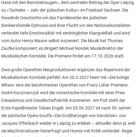
Hase mit den Bernsteinaugen«, dem zentralen Beitrag der Oper Leipzig
zu »Tacheles – Jahr der jüdischen Kultur« im Freistaat Sachsen. Die
fesselnde Geschichte um das Familienerbe der jüdischen
Bankiersfamilie Ephrussi und ihrer Flucht vor den Nationalsozialisten
verbindet tiefe Emotionalität mit eindringlicher Klangvielfalt und wird
vom Autor Henry Mason selbst inszeniert. Die Musik hat Thomas
Zaufke komponiert; es dirigiert Michael Nündel, Musikdirektor der
Musikalischen Komödie. Die Premiere findet am 17.10.2026 statt.
Zwei große Operetten-Neuproduktionen ergänzen das Repertoire der
Musikalischen Komödie perfekt: Am 20.3.2027 feiert mit »Die lustige
Witwe« eine der berühmtesten Operetten von Franz Lehár Premiere.
André Kaczmarczyk wird die romantische Komödie mit einer Prise
Eskapismus und Gesellschaftskritik inszenieren. Am Pult steht der
Erste Kapellmeister Tobias Engeli. Am 05.06.2027 ist nach 59 Jahren
die satirische Opéra bouffe »Die Großherzogin von Gerolstein« von
Jacques Offenbach wieder in Leipzig zu erleben – aktueller denn je, weil
sie Machtstrukturen hinterfragt und Humor mit Kritik verbindet. Regie