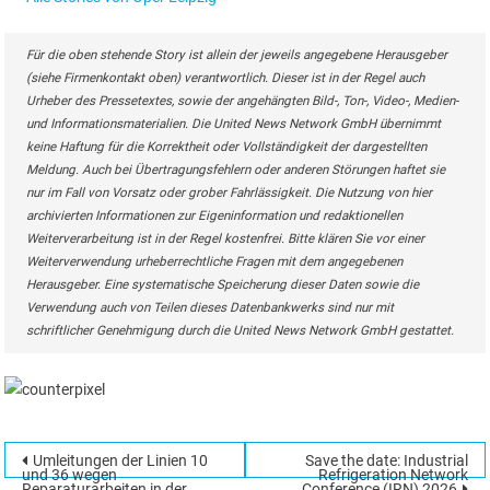
Für die oben stehende Story ist allein der jeweils angegebene Herausgeber
(siehe Firmenkontakt oben) verantwortlich. Dieser ist in der Regel auch
Urheber des Pressetextes, sowie der angehängten Bild-, Ton-, Video-, Medien-
und Informationsmaterialien. Die United News Network GmbH übernimmt
keine Haftung für die Korrektheit oder Vollständigkeit der dargestellten
Meldung. Auch bei Übertragungsfehlern oder anderen Störungen haftet sie
nur im Fall von Vorsatz oder grober Fahrlässigkeit. Die Nutzung von hier
archivierten Informationen zur Eigeninformation und redaktionellen
Weiterverarbeitung ist in der Regel kostenfrei. Bitte klären Sie vor einer
Weiterverwendung urheberrechtliche Fragen mit dem angegebenen
Herausgeber. Eine systematische Speicherung dieser Daten sowie die
Verwendung auch von Teilen dieses Datenbankwerks sind nur mit
schriftlicher Genehmigung durch die United News Network GmbH gestattet.
Beitragsnavigation
Umleitungen der Linien 10
Save the date: Industrial
Suchen
und 36 wegen
Refrigeration Network
Reparaturarbeiten in der
Conference (IRN) 2026