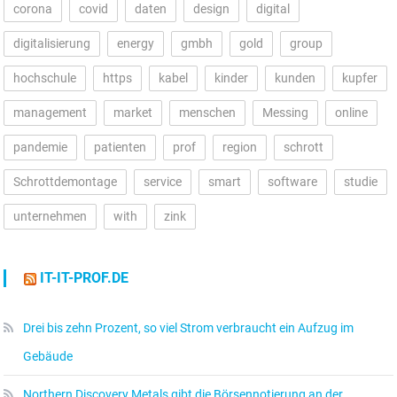
corona
covid
daten
design
digital
digitalisierung
energy
gmbh
gold
group
hochschule
https
kabel
kinder
kunden
kupfer
management
market
menschen
Messing
online
pandemie
patienten
prof
region
schrott
Schrottdemontage
service
smart
software
studie
unternehmen
with
zink
IT-IT-PROF.DE
Drei bis zehn Prozent, so viel Strom verbraucht ein Aufzug im
Gebäude
Northern Discovery Metals gibt die Börsennotierung an der