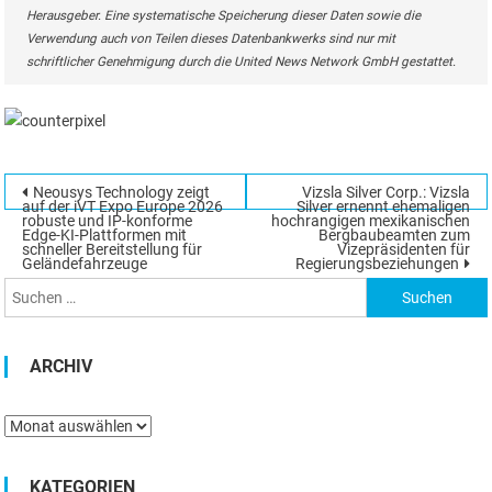
Herausgeber. Eine systematische Speicherung dieser Daten sowie die
Verwendung auch von Teilen dieses Datenbankwerks sind nur mit
schriftlicher Genehmigung durch die United News Network GmbH gestattet.
Beitragsnavigation
Neousys Technology zeigt
Vizsla Silver Corp.: Vizsla
Suchen
auf der iVT Expo Europe 2026
Silver ernennt ehemaligen
robuste und IP-konforme
hochrangigen mexikanischen
nach:
Edge-KI-Plattformen mit
Bergbaubeamten zum
schneller Bereitstellung für
Vizepräsidenten für
Geländefahrzeuge
Regierungsbeziehungen
ARCHIV
Archiv
KATEGORIEN