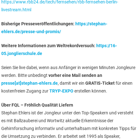
https://www.rbb24.de/tech/fernsehen/rbb-fernsehen-berlin-
livestream.html
Bisherige Presseveröffentlichungen:
https://stephan-
ehlers.de/presse-und-promis/
Weitere Informationen zum Weltrekordversuch:
https://16-
05.jonglierschule.de
Seien Sie live dabei, wenn aus Anfänger in wenigen Minuten Jongleure
werden. Bitte unbedingt
vorher eine Mail senden an
presse[at]stephan-ehlers.de
, damit wir ein
GRATIS-Ticket
für einen
kostenfreien Zugang zur
TRYP-EXPO
erstellen können.
Über FQL – Fröhlich Qualität Liefern
Stephan Ehlers ist der Jongleur unter den Top-Speakern und versteht
es mit Ballzauberei und Wortwitz aktuelle Erkenntnisse der
Gehirnforschung informativ und unterhaltsam mit konkreten Tipps für
die Umsetzung zu verbinden. Er arbeitet seit 1995 als Speaker,