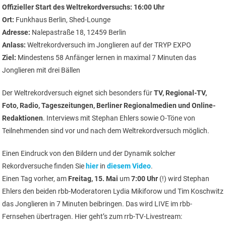
Offizieller Start des Weltrekordversuchs:
16:00 Uhr
Ort:
Funkhaus Berlin, Shed-Lounge
Adresse:
Nalepastraße 18, 12459 Berlin
Anlass:
Weltrekordversuch im Jonglieren auf der TRYP EXPO
Ziel:
Mindestens 58 Anfänger lernen in maximal 7 Minuten das
Jonglieren mit drei Bällen
Der Weltrekordversuch eignet sich besonders für
TV, Regional-TV,
Foto, Radio, Tageszeitungen, Berliner Regionalmedien und Online-
Redaktionen
. Interviews mit Stephan Ehlers sowie O-Töne von
Teilnehmenden sind vor und nach dem Weltrekordversuch möglich.
Einen Eindruck von den Bildern und der Dynamik solcher
Rekordversuche finden Sie
hier
in
diesem Video
.
Einen Tag vorher, am
Freitag, 15. Mai
um
7:00 Uhr
(!) wird Stephan
Ehlers den beiden rbb-Moderatoren Lydia Mikiforow und Tim Koschwitz
das Jonglieren in 7 Minuten beibringen. Das wird LIVE im rbb-
Fernsehen übertragen. Hier geht’s zum rrb-TV-Livestream: