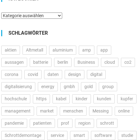
Kategorien
SCHLAGWÖRTER
aktien
Altmetall
aluminium
amp
app
aussagen
batterie
berlin
Business
cloud
co2
corona
covid
daten
design
digital
digitalisierung
energy
gmbh
gold
group
hochschule
https
kabel
kinder
kunden
kupfer
management
market
menschen
Messing
online
pandemie
patienten
prof
region
schrott
Schrottdemontage
service
smart
software
studie