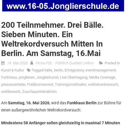
200 Teilnmehmer. Drei Bälle.
Sieben Minuten. Ein
Weltrekordversuch Mitten In
Berlin. Am Samstag, 16.Mai
14. Mai 2026
Firma FQL - Fröhlich Qualität Liefern
Posted in
Kunst & Kultur
Tagged
bälle
,
berlin
,
Erfolgsstory
,
eventmanagement
,
Funkhaus
,
jonglieren
,
Jonglierkunst
,
Live-Übertragung
,
Media Coverage
,
pressevertreter
,
Publikumsevent
,
Trainingsmethoden
,
weltrekordversuch
,
wettbewerb
,
Zuschauerinteraktion
Am
Samstag, 16. Mai 2026
, wird das
Funkhaus Berlin
zur Bühne für
einen außergewöhnlichen Weltrekordversuch:
Mindestens 58 Anfänger sollen gleichzeitig in maximal 7 Minuten