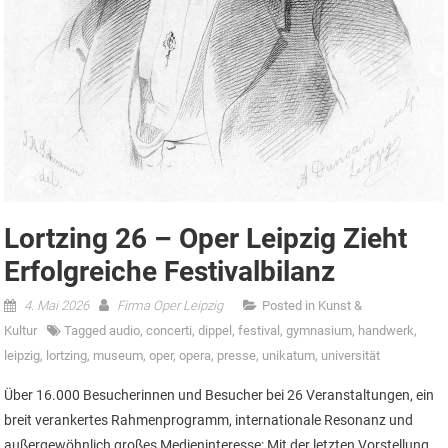
Lortzing 26 – Oper Leipzig Zieht
Erfolgreiche Festivalbilanz
4. Mai 2026
Firma Oper Leipzig
Posted in
Kunst &
Kultur
Tagged
audio
,
concerti
,
dippel
,
festival
,
gymnasium
,
handwerk
,
leipzig
,
lortzing
,
museum
,
oper
,
opera
,
presse
,
unikatum
,
universität
Über 16.000 Besucherinnen und Besucher bei 26 Veranstaltungen, ein
breit verankertes Rahmenprogramm, internationale Resonanz und
außergewöhnlich großes Medieninteresse: Mit der letzten Vorstellung