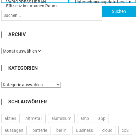
Suchen
VARIOPRESS URBAN –
Unternehmensupdate bereit
Effizienz im urbanen Raum
nach:
ARCHIV
Archiv
KATEGORIEN
Kategorien
SCHLAGWÖRTER
aktien
Altmetall
aluminium
amp
app
aussagen
batterie
berlin
Business
cloud
co2