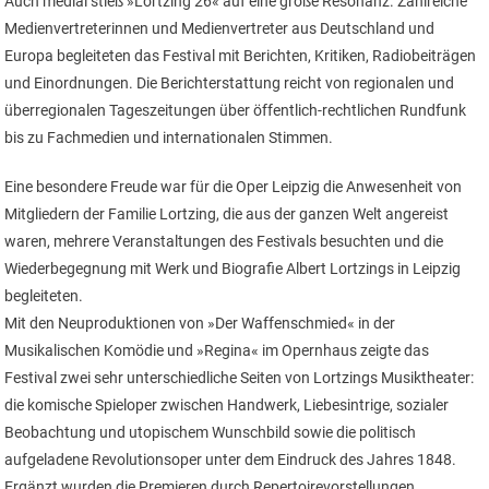
Auch medial stieß »Lortzing 26« auf eine große Resonanz. Zahlreiche
Medienvertreterinnen und Medienvertreter aus Deutschland und
Europa begleiteten das Festival mit Berichten, Kritiken, Radiobeiträgen
und Einordnungen. Die Berichterstattung reicht von regionalen und
überregionalen Tageszeitungen über öffentlich-rechtlichen Rundfunk
bis zu Fachmedien und internationalen Stimmen.
Eine besondere Freude war für die Oper Leipzig die Anwesenheit von
Mitgliedern der Familie Lortzing, die aus der ganzen Welt angereist
waren, mehrere Veranstaltungen des Festivals besuchten und die
Wiederbegegnung mit Werk und Biografie Albert Lortzings in Leipzig
begleiteten.
Mit den Neuproduktionen von »Der Waffenschmied« in der
Musikalischen Komödie und »Regina« im Opernhaus zeigte das
Festival zwei sehr unterschiedliche Seiten von Lortzings Musiktheater:
die komische Spieloper zwischen Handwerk, Liebesintrige, sozialer
Beobachtung und utopischem Wunschbild sowie die politisch
aufgeladene Revolutionsoper unter dem Eindruck des Jahres 1848.
Ergänzt wurden die Premieren durch Repertoirevorstellungen,