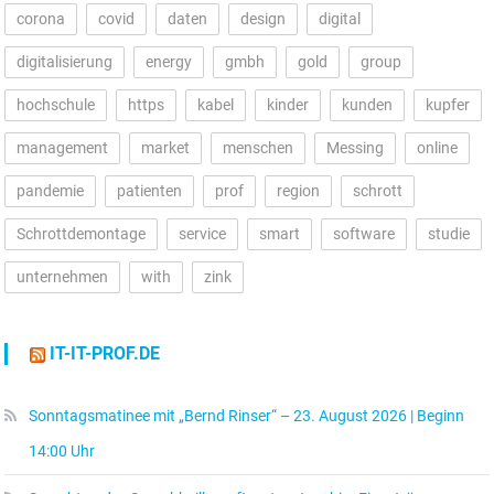
corona
covid
daten
design
digital
digitalisierung
energy
gmbh
gold
group
hochschule
https
kabel
kinder
kunden
kupfer
management
market
menschen
Messing
online
pandemie
patienten
prof
region
schrott
Schrottdemontage
service
smart
software
studie
unternehmen
with
zink
IT-IT-PROF.DE
Sonntagsmatinee mit „Bernd Rinser“ – 23. August 2026 | Beginn
14:00 Uhr