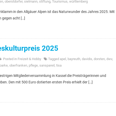
en
,
oberstdorfer
,
sielmann
,
stiftung
,
Tourismus
,
württemberg
achklamm in den Allgäuer Alpen ist das Naturwunder des Jahres 2025. Mit
h gegen acht […]
skulturpreis 2025
Posted in
Freizeit & Hobby
Tagged
apel
,
bayreuth
,
davidis
,
dorsten
,
dwv
,
parke
,
oberfranken
,
pflege
,
sanspareil
,
tisa
trigen Mitgliederversammlung in Kassel die Preisträgerinnen und
n. Den mit 500 Euro dotierten ersten Preis erhielt der […]