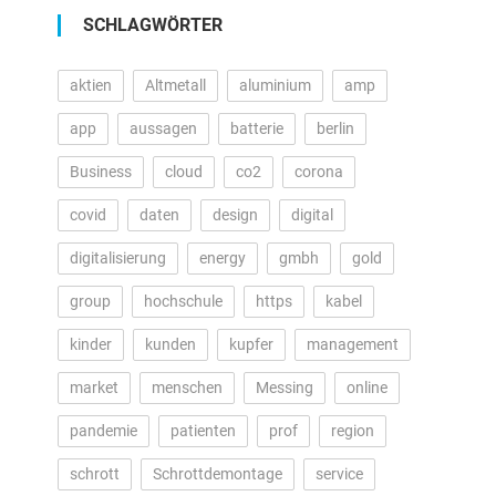
SCHLAGWÖRTER
aktien
Altmetall
aluminium
amp
app
aussagen
batterie
berlin
Business
cloud
co2
corona
covid
daten
design
digital
digitalisierung
energy
gmbh
gold
group
hochschule
https
kabel
kinder
kunden
kupfer
management
market
menschen
Messing
online
pandemie
patienten
prof
region
schrott
Schrottdemontage
service