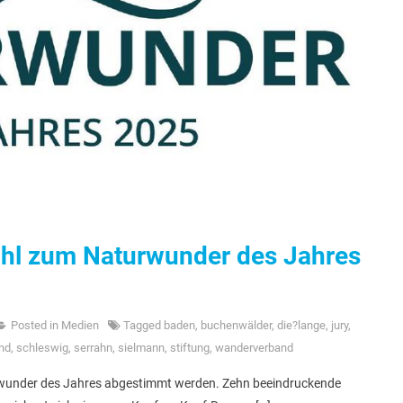
ahl zum Naturwunder des Jahres
Posted in
Medien
Tagged
baden
,
buchenwälder
,
die?lange
,
jury
,
and
,
schleswig
,
serrahn
,
sielmann
,
stiftung
,
wanderverband
rwunder des Jahres abgestimmt werden. Zehn beeindruckende