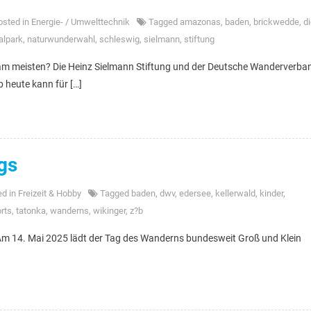
osted in
Energie- / Umwelttechnik
Tagged
amazonas
,
baden
,
brickwedde
,
d
alpark
,
naturwunderwahl
,
schleswig
,
sielmann
,
stiftung
am meisten? Die Heinz Sielmann Stiftung und der Deutsche Wanderverba
 heute kann für […]
gs
ed in
Freizeit & Hobby
Tagged
baden
,
dwv
,
edersee
,
kellerwald
,
kinder
,
rts
,
tatonka
,
wanderns
,
wikinger
,
z?b
m 14. Mai 2025 lädt der Tag des Wanderns bundesweit Groß und Klein