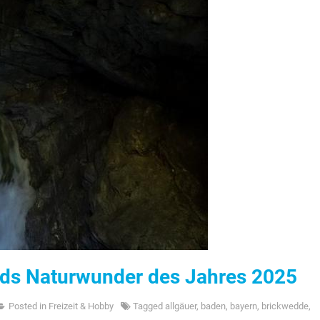
nds Naturwunder des Jahres 2025
Posted in
Freizeit & Hobby
Tagged
allgäuer
,
baden
,
bayern
,
brickwedde
,