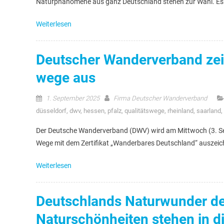
Naturphänomene aus ganz Deutschland stehen zur Wahl. Es z
Weiterlesen
Deutscher Wanderverband zeic
wege aus
1. September 2025
Firma Deutscher Wanderverband
düsseldorf
,
dwv
,
hessen
,
pfalz
,
qualitätswege
,
rheinland
,
saarland
,
Der Deutsche Wanderverband (DWV) wird am Mittwoch (3. Se
Wege mit dem Zertifikat „Wanderbares Deutschland“ auszeichn
Weiterlesen
Deutschlands Naturwunder de
Naturschönheiten stehen in d