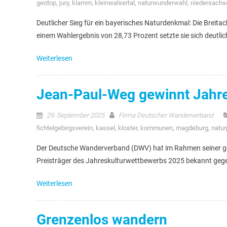
geotop
,
jury
,
klamm
,
kleinwalsertal
,
naturwunderwahl
,
niedersachs
Deutlicher Sieg für ein bayerisches Naturdenkmal: Die Breit
einem Wahlergebnis von 28,73 Prozent setzte sie sich deutlic
Weiterlesen
Jean-Paul-Weg gewinnt Jahre
29. September 2025
Firma Deutscher Wanderverband
fichtelgebirgsverein
,
kassel
,
kloster
,
kommunen
,
magdeburg
,
natur
Der Deutsche Wanderverband (DWV) hat im Rahmen seiner ges
Preisträger des Jahreskulturwettbewerbs 2025 bekannt gegebe
Weiterlesen
Grenzenlos wandern