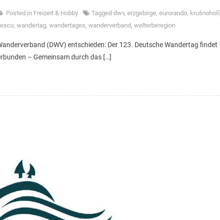
Posted in
Freizeit & Hobby
Tagged
dwv
,
erzgebirge
,
eurorando
,
krušnohoří
esco
,
wandertag
,
wandertages
,
wanderverband
,
welterberegion
 Wanderverband (DWV) entschieden: Der 123. Deutsche Wandertag findet
erbunden – Gemeinsam durch das […]