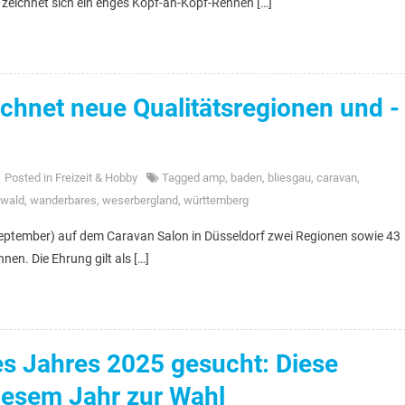
eichnet sich ein enges Kopf-an-Kopf-Rennen […]
hnet neue Qualitätsregionen und -
Posted in
Freizeit & Hobby
Tagged
amp
,
baden
,
bliesgau
,
caravan
,
wald
,
wanderbares
,
weserbergland
,
württemberg
ptember) auf dem Caravan Salon in Düsseldorf zwei Regionen sowie 43
en. Die Ehrung gilt als […]
s Jahres 2025 gesucht: Diese
iesem Jahr zur Wahl