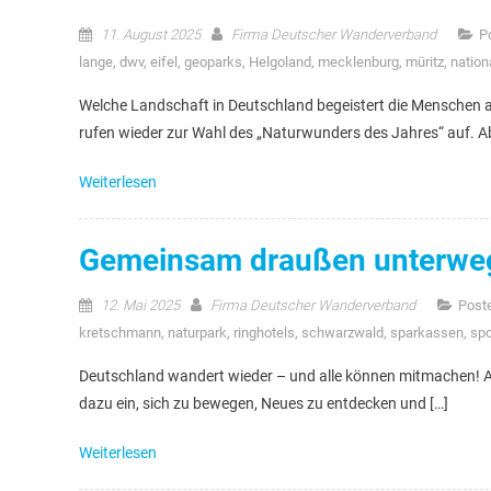
11. August 2025
Firma Deutscher Wanderverband
P
lange
,
dwv
,
eifel
,
geoparks
,
Helgoland
,
mecklenburg
,
müritz
,
nation
Welche Landschaft in Deutschland begeistert die Menschen 
rufen wieder zur Wahl des „Naturwunders des Jahres“ auf. Ab
Weiterlesen
Gemeinsam draußen unterwe
12. Mai 2025
Firma Deutscher Wanderverband
Post
kretschmann
,
naturpark
,
ringhotels
,
schwarzwald
,
sparkassen
,
spo
Deutschland wandert wieder – und alle können mitmachen! A
dazu ein, sich zu bewegen, Neues zu entdecken und […]
Weiterlesen