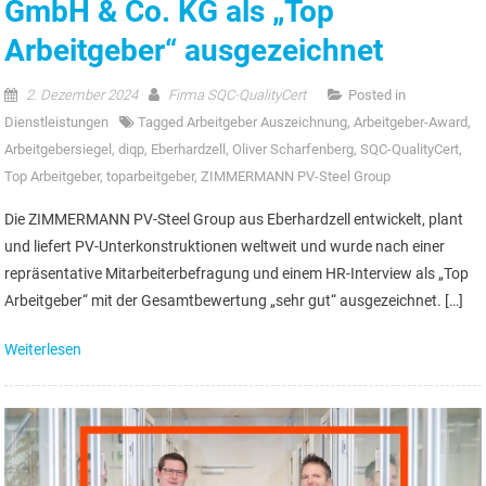
GmbH & Co. KG als „Top
Arbeitgeber“ ausgezeichnet
2. Dezember 2024
Firma SQC-QualityCert
Posted in
Dienstleistungen
Tagged
Arbeitgeber Auszeichnung
,
Arbeitgeber-Award
,
Arbeitgebersiegel
,
diqp
,
Eberhardzell
,
Oliver Scharfenberg
,
SQC-QualityCert
,
Top Arbeitgeber
,
toparbeitgeber
,
ZIMMERMANN PV-Steel Group
Die ZIMMERMANN PV-Steel Group aus Eberhardzell entwickelt, plant
und liefert PV-Unterkonstruktionen weltweit und wurde nach einer
repräsentative Mitarbeiterbefragung und einem HR-Interview als „Top
Arbeitgeber“ mit der Gesamtbewertung „sehr gut“ ausgezeichnet. […]
Weiterlesen