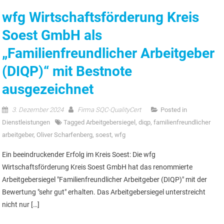
wfg Wirtschaftsförderung Kreis
Soest GmbH als
„Familienfreundlicher Arbeitgeber
(DIQP)“ mit Bestnote
ausgezeichnet
3. Dezember 2024
Firma SQC-QualityCert
Posted in
Dienstleistungen
Tagged
Arbeitgebersiegel
,
diqp
,
familienfreundlicher
arbeitgeber
,
Oliver Scharfenberg
,
soest
,
wfg
Ein beeindruckender Erfolg im Kreis Soest: Die wfg
Wirtschaftsförderung Kreis Soest GmbH hat das renommierte
Arbeitgebersiegel "Familienfreundlicher Arbeitgeber (DIQP)" mit der
Bewertung "sehr gut" erhalten. Das Arbeitgebersiegel unterstreicht
nicht nur […]