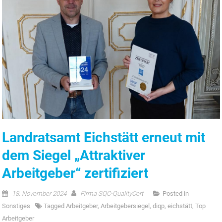
Landratsamt Eichstätt erneut mit
dem Siegel „Attraktiver
Arbeitgeber“ zertifiziert
18. November 2024
Firma SQC-QualityCert
Posted in
Sonstiges
Tagged
Arbeitgeber
,
Arbeitgebersiegel
,
diqp
,
eichstätt
,
Top
Arbeitgeber