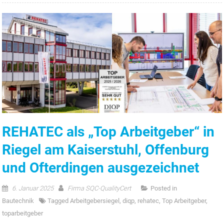
REHATEC als „Top Arbeitgeber“ in
Riegel am Kaiserstuhl, Offenburg
und Ofterdingen ausgezeichnet
6. Januar 2025
Firma SQC-QualityCert
Posted in
Bautechnik
Tagged
Arbeitgebersiegel
,
diqp
,
rehatec
,
Top Arbeitgeber
,
toparbeitgeber