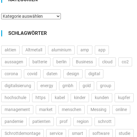
Kategorien
SCHLAGWÖRTER
aktien
Altmetall
aluminium
amp
app
aussagen
batterie
berlin
Business
cloud
co2
corona
covid
daten
design
digital
digitalisierung
energy
gmbh
gold
group
hochschule
https
kabel
kinder
kunden
kupfer
management
market
menschen
Messing
online
pandemie
patienten
prof
region
schrott
Schrottdemontage
service
smart
software
studie