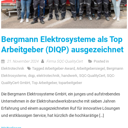
Bergmann Elektrosysteme als Top
Arbeitgeber (DIQP) ausgezeichnet
21. November 2024
Firma SQC-QualityCert
Posted in
Elektrotechnik
Tagged
Arbeitgeber-Award
,
Arbeitgebersiegel
,
Bergmann
Elektrosysteme
,
diqp
,
elektrotechnik
,
handwerk
,
SQC-QualityCert
,
SQC-
QualityCert GmbH
,
Top Arbeitgeber
,
toparbeitgeber
Die Bergmann Elektrosysteme GmbH, ein junges und aufstrebendes
Unternehmen in der Elektrohandwerksbranche mit sieben Jahren
Erfahrung und einem ausgezeichneten Ruf für innovative Lösungen
und erstklassigen Service, hat kürzlich die hochkarätige […]