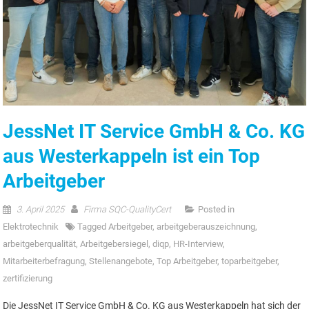
JessNet IT Service GmbH & Co. KG
aus Westerkappeln ist ein Top
Arbeitgeber
3. April 2025
Firma SQC-QualityCert
Posted in
Elektrotechnik
Tagged
Arbeitgeber
,
arbeitgeberauszeichnung
,
arbeitgeberqualität
,
Arbeitgebersiegel
,
diqp
,
HR-Interview
,
Mitarbeiterbefragung
,
Stellenangebote
,
Top Arbeitgeber
,
toparbeitgeber
,
zertifizierung
Die JessNet IT Service GmbH & Co. KG aus Westerkappeln hat sich der