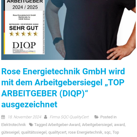
Rose Energietechnik GmbH wird
mit dem Arbeitgebersiegel „TOP
ARBEITGEBER (DIQP)“
ausgezeichnet
18. November 2024
Firma SQC-QualityCert
Posted in
Elektrotechnik
Tagged
Arbeitgeber-Award
,
Arbeitgebersiegel
,
award
,
güteseigel
,
qualitätssiegel
,
qualitycert
,
rose Energietechnik
,
sqc
,
Top