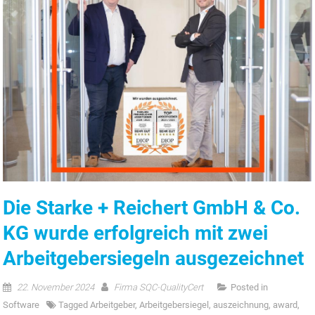
Die Starke + Reichert GmbH & Co.
KG wurde erfolgreich mit zwei
Arbeitgebersiegeln ausgezeichnet
22. November 2024
Firma SQC-QualityCert
Posted in
Software
Tagged
Arbeitgeber
,
Arbeitgebersiegel
,
auszeichnung
,
award
,