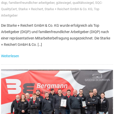
diqp
,
familienfreundlicher arbeitgeber
,
gütesiegel
,
qualitätssiegel
,
SQC-
QualityCert
,
Starke + Reichert
,
Starke + Reichert GmbH & Co. KG
,
Top
Arbeitgeber
Die Starke + Reichert GmbH & Co. KG wurde erfolgreich als Top
Arbeitgeber (DIQP) und familienfreundlicher Arbeitgeber (DIQP) nach
einer repräsentativen Mitarbeiterbefragung ausgezeichnet. Die Starke
+ Reichert GmbH & Co. […]
Weiterlesen