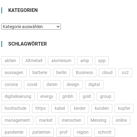
KATEGORIEN
Kategorien
SCHLAGWÖRTER
aktien
Altmetall
aluminium
amp
app
aussagen
batterie
berlin
Business
cloud
co2
corona
covid
daten
design
digital
digitalisierung
energy
gmbh
gold
group
hochschule
https
kabel
kinder
kunden
kupfer
management
market
menschen
Messing
online
pandemie
patienten
prof
region
schrott