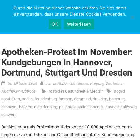
Skip
Durch die Nutzung dieser Website erklären Sie sich damit
NEWS-RESEARCH
to
einverstanden, dass unsere Dienste Cookies verwenden.
content
OK
Weiterlesen
Apotheken-Protest Im November:
Kundgebungen In Hannover,
Dortmund, Stuttgart Und Dresden
30. Oktober 2023
Firma ABDA - Bundesvereinigung Deutscher
Apothekerverbände
Posted in
Gesundheit & Medizin
Tagged
apotheken
,
baden
,
brandenburg
,
bremen
,
dortmund
,
dresden
,
hamburg
,
hannover
,
hessen
,
mecklenburg
,
patienten
,
patientinnen
,
sachsen
,
schleswig
,
schwerin
Der November als Protestmonat der knapp 18.000 Apothekenteams
gegen die zukunftsfeindliche Gesundheitspolitik der Bundesregierung