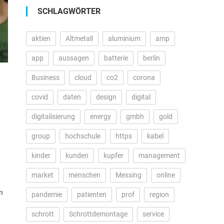
SCHLAGWÖRTER
aktien
Altmetall
aluminium
amp
app
aussagen
batterie
berlin
Business
cloud
co2
corona
covid
daten
design
digital
digitalisierung
energy
gmbh
gold
group
hochschule
https
kabel
kinder
kunden
kupfer
management
market
menschen
Messing
online
n
pandemie
patienten
prof
region
schrott
Schrottdemontage
service