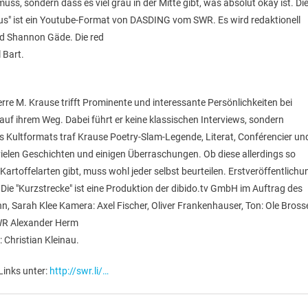
uss, sondern dass es viel grau in der Mitte gibt, was absolut okay ist. Di
raus" ist ein Youtube-Format von DASDING vom SWR. Es wird redaktionell
nd Shannon Gäde. Die red
 Bart.
rre M. Krause trifft Prominente und interessante Persönlichkeiten bei
 auf ihrem Weg. Dabei führt er keine klassischen Interviews, sondern
s Kultformats traf Krause Poetry-Slam-Legende, Literat, Conférencier un
vielen Geschichten und einigen Überraschungen. Ob diese allerdings so
Kartoffelarten gibt, muss wohl jeder selbst beurteilen. Erstveröffentlichu
ie "Kurzstrecke" ist eine Produktion der dibido.tv GmbH im Auftrag des
n, Sarah Klee Kamera: Axel Fischer, Oliver Frankenhauser, Ton: Ole Bross
WR Alexander Herm
 Christian Kleinau.
Links unter:
http://swr.li/…