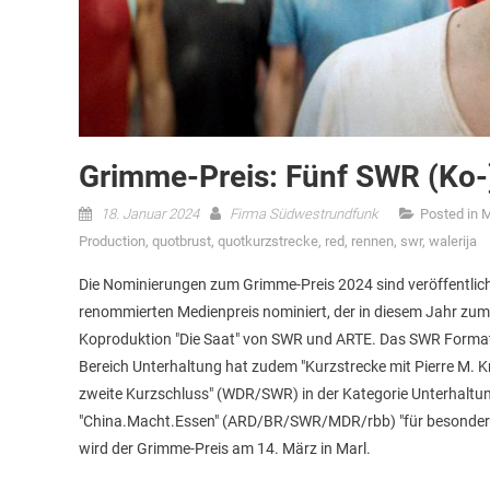
Grimme-Preis: Fünf SWR (Ko-
18. Januar 2024
Firma Südwestrundfunk
Posted in
M
Production
,
quotbrust
,
quotkurzstrecke
,
red
,
rennen
,
swr
,
walerija
Die Nominierungen zum Grimme-Preis 2024 sind veröffentlich
renommierten Medienpreis nominiert, der in diesem Jahr zum 60
Koproduktion "Die Saat" von SWR und ARTE. Das SWR Format "
Bereich Unterhaltung hat zudem "Kurzstrecke mit Pierre M. 
zweite Kurzschluss" (WDR/SWR) in der Kategorie Unterhaltu
"China.Macht.Essen" (ARD/BR/SWR/MDR/rbb) "für besondere jo
wird der Grimme-Preis am 14. März in Marl.