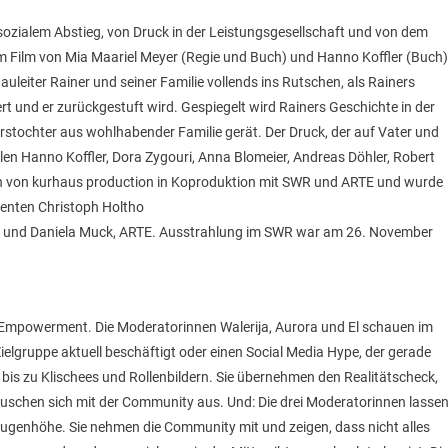
 sozialem Abstieg, von Druck in der Leistungsgesellschaft und von dem
em Film von Mia Maariel Meyer (Regie und Buch) und Hanno Koffler (Buch)
uleiter Rainer und seiner Familie vollends ins Rutschen, als Rainers
ert und er zurückgestuft wird. Gespiegelt wird Rainers Geschichte in der
arstochter aus wohlhabender Familie gerät. Der Druck, der auf Vater und
elen Hanno Koffler, Dora Zygouri, Anna Blomeier, Andreas Döhler, Robert
ktion von kurhaus production in Koproduktion mit SWR und ARTE und wurde
enten Christoph Holtho
SWR, und Daniela Muck, ARTE. Ausstrahlung im SWR war am 26. November
) Empowerment. Die Moderatorinnen Walerija, Aurora und El schauen im
ielgruppe aktuell beschäftigt oder einen Social Media Hype, der gerade
bis zu Klischees und Rollenbildern. Sie übernehmen den Realitätscheck,
auschen sich mit der Community aus. Und: Die drei Moderatorinnen lasse
Augenhöhe. Sie nehmen die Community mit und zeigen, dass nicht alles