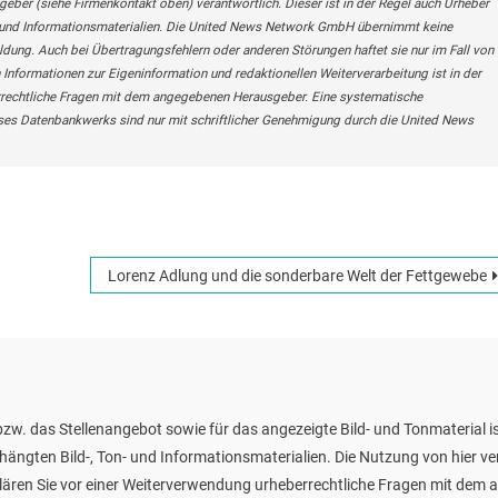
geber (siehe Firmenkontakt oben) verantwortlich. Dieser ist in der Regel auch Urheber
n- und Informationsmaterialien. Die United News Network GmbH übernimmt keine
eldung. Auch bei Übertragungsfehlern oder anderen Störungen haftet sie nur im Fall von
 Informationen zur Eigeninformation und redaktionellen Weiterverarbeitung ist in der
berrechtliche Fragen mit dem angegebenen Herausgeber. Eine systematische
ses Datenbankwerks sind nur mit schriftlicher Genehmigung durch die United News
Lorenz Adlung und die sonderbare Welt der Fettgewebe
zw. das Stellenangebot sowie für das angezeigte Bild- und Tonmaterial is
ehängten Bild-, Ton- und Informationsmaterialien. Die Nutzung von hier v
te klären Sie vor einer Weiterverwendung urheberrechtliche Fragen mit de