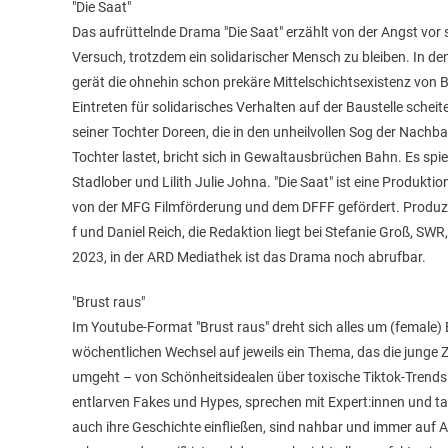
"Die Saat"
Das aufrüttelnde Drama "Die Saat" erzählt von der Angst vor
Versuch, trotzdem ein solidarischer Mensch zu bleiben. In d
gerät die ohnehin schon prekäre Mittelschichtsexistenz von Ba
Eintreten für solidarisches Verhalten auf der Baustelle scheit
seiner Tochter Doreen, die in den unheilvollen Sog der Nachb
Tochter lastet, bricht sich in Gewaltausbrüchen Bahn. Es spi
Stadlober und Lilith Julie Johna. "Die Saat" ist eine Produ
von der MFG Filmförderung und dem DFFF gefördert. Produz
f und Daniel Reich, die Redaktion liegt bei Stefanie Groß, 
2023, in der ARD Mediathek ist das Drama noch abrufbar.
"Brust raus"
Im Youtube-Format "Brust raus" dreht sich alles um (female
wöchentlichen Wechsel auf jeweils ein Thema, das die junge Z
umgeht – von Schönheitsidealen über toxische Tiktok-Trends 
entlarven Fakes und Hypes, sprechen mit Expert:innen und t
auch ihre Geschichte einfließen, sind nahbar und immer auf 