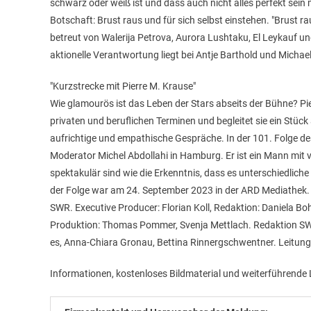
schwarz oder weiß ist und dass auch nicht alles perfekt sein m
Botschaft: Brust raus und für sich selbst einstehen. "Brust 
betreut von Walerija Petrova, Aurora Lushtaku, El Leykauf u
aktionelle Verantwortung liegt bei Antje Barthold und Michael
"Kurzstrecke mit Pierre M. Krause"
Wie glamourös ist das Leben der Stars abseits der Bühne? Pie
privaten und beruflichen Terminen und begleitet sie ein Stück
aufrichtige und empathische Gespräche. In der 101. Folge de
Moderator Michel Abdollahi in Hamburg. Er ist ein Mann mit 
spektakulär sind wie die Erkenntnis, dass es unterschiedliche 
der Folge war am 24. September 2023 in der ARD Mediathek. D
SWR. Executive Producer: Florian Koll, Redaktion: Daniela Boh
Produktion: Thomas Pommer, Svenja Mettlach. Redaktion S
es, Anna-Chiara Gronau, Bettina Rinnergschwentner. Leitung:
Informationen, kostenloses Bildmaterial und weiterführende 