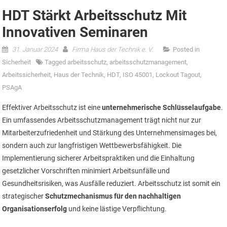
HDT Stärkt Arbeitsschutz Mit
Innovativen Seminaren
31. Januar 2024
Firma Haus der Technik e. V.
Posted in
Sicherheit
Tagged
arbeitsschutz
,
arbeitsschutzmanagement
,
Arbeitssicherheit
,
Haus der Technik
,
HDT
,
ISO 45001
,
Lockout Tagout
,
PSAgA
Effektiver Arbeitsschutz ist eine
unternehmerische Schlüsselaufgabe
.
Ein umfassendes Arbeitsschutzmanagement trägt nicht nur zur
Mitarbeiterzufriedenheit und Stärkung des Unternehmensimages bei,
sondern auch zur langfristigen Wettbewerbsfähigkeit. Die
Implementierung sicherer Arbeitspraktiken und die Einhaltung
gesetzlicher Vorschriften minimiert Arbeitsunfälle und
Gesundheitsrisiken, was Ausfälle reduziert. Arbeitsschutz ist somit ein
strategischer
Schutzmechanismus für den nachhaltigen
Organisationserfolg
und keine lästige Verpflichtung.