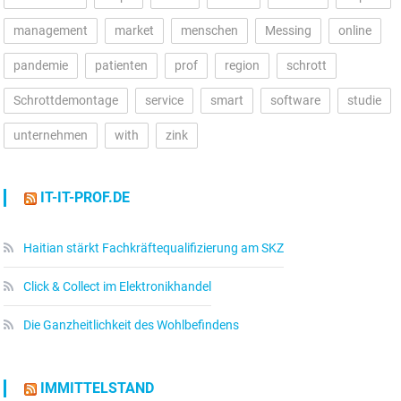
management
market
menschen
Messing
online
pandemie
patienten
prof
region
schrott
Schrottdemontage
service
smart
software
studie
unternehmen
with
zink
IT-IT-PROF.DE
Haitian stärkt Fachkräftequalifizierung am SKZ
Click & Collect im Elektronikhandel
Die Ganzheitlichkeit des Wohlbefindens
IMMITTELSTAND