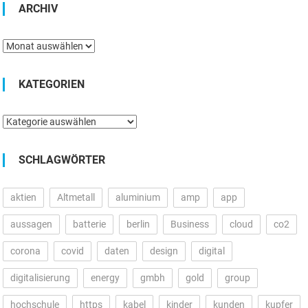
ARCHIV
Archiv
KATEGORIEN
Kategorien
SCHLAGWÖRTER
aktien
Altmetall
aluminium
amp
app
aussagen
batterie
berlin
Business
cloud
co2
corona
covid
daten
design
digital
digitalisierung
energy
gmbh
gold
group
hochschule
https
kabel
kinder
kunden
kupfer