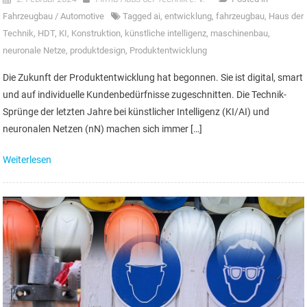
Fahrzeugbau / Automotive
Tagged
ai
,
entwicklung
,
fahrzeugbau
,
Haus der
Technik
,
HDT
,
KI
,
Konstruktion
,
künstliche intelligenz
,
maschinenbau
,
neuronale Netze
,
produktdesign
,
Produktentwicklung
Die Zukunft der Produktentwicklung hat begonnen. Sie ist digital, smart
und auf individuelle Kundenbedürfnisse zugeschnitten. Die Technik-
Sprünge der letzten Jahre bei künstlicher Intelligenz (KI/AI) und
neuronalen Netzen (nN) machen sich immer […]
Weiterlesen