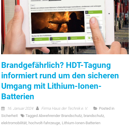
Brandgefährlich? HDT-Tagung
informiert rund um den sicheren
Umgang mit Lithium-Ionen-
Batterien
16. Januar 2024
Firma Haus der Technik e. V.
Posted in
Sicherheit
Tagged
Abwehrender Brandschutz
,
brandschutz
,
elektromobilität
,
hochvolt-fahrzeuge
,
Lithium-Ionen-Batterien