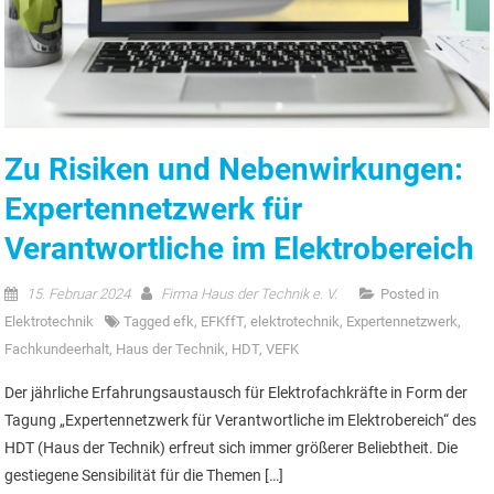
Zu Risiken und Nebenwirkungen:
Expertennetzwerk für
Verantwortliche im Elektrobereich
15. Februar 2024
Firma Haus der Technik e. V.
Posted in
Elektrotechnik
Tagged
efk
,
EFKffT
,
elektrotechnik
,
Expertennetzwerk
,
Fachkundeerhalt
,
Haus der Technik
,
HDT
,
VEFK
Der jährliche Erfahrungsaustausch für Elektrofachkräfte in Form der
Tagung „Expertennetzwerk für Verantwortliche im Elektrobereich“ des
HDT (Haus der Technik) erfreut sich immer größerer Beliebtheit. Die
gestiegene Sensibilität für die Themen […]