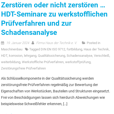
Zerstören oder nicht zerstören …
HDT-Seminare zu werkstofflichen
Prüfverfahren und zur
Schadensanalyse
19. Januar 2024
Firma Haus der Technik e. V.
Posted in
Maschinenbau
Tagged
DIN EN ISO 9712
,
fortbildung
,
Haus der Technik
,
HDT
,
korrosion
,
lehrgang
,
Qualitätssicherung
,
Schadensanalyse
,
Verschleiß
,
weiterbildung
,
Werkstoffliche Prüfverfahren
,
werkstoffprüfung
,
Zerstörungsfreie Prüfverfahren
Als Schlüsselkomponente in der Qualitätssicherung werden
zerstörungsfreie Prüfverfahren regelmäßig zur Bewertung der
Eigenschaften von Werkstücken, Bauteilen und Strukturen eingesetzt.
Frei von Beschädigungen lassen sich hierdurch Abweichungen wie
beispielsweise Schweißfehler erkennen, […]