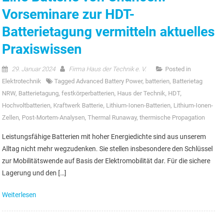
Vorseminare zur HDT-
Batterietagung vermitteln aktuelles
Praxiswissen
29. Januar 2024
Firma Haus der Technik e. V.
Posted in
Elektrotechnik
Tagged
Advanced Battery Power
,
batterien
,
Batterietag
NRW
,
Batterietagung
,
festkörperbatterien
,
Haus der Technik
,
HDT
,
Hochvoltbatterien
,
Kraftwerk Batterie
,
Lithium-Ionen-Batterien
,
Lithium-Ionen-
Zellen
,
Post-Mortem-Analysen
,
Thermal Runaway
,
thermische Propagation
Leistungsfähige Batterien mit hoher Energiedichte sind aus unserem
Alltag nicht mehr wegzudenken. Sie stellen insbesondere den Schlüssel
zur Mobilitätswende auf Basis der Elektromobilität dar. Für die sichere
Lagerung und den […]
Weiterlesen