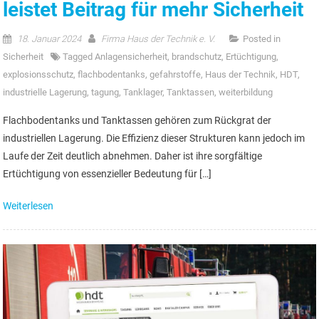
leistet Beitrag für mehr Sicherheit
18. Januar 2024
Firma Haus der Technik e. V.
Posted in
Sicherheit
Tagged
Anlagensicherheit
,
brandschutz
,
Ertüchtigung
,
explosionsschutz
,
flachbodentanks
,
gefahrstoffe
,
Haus der Technik
,
HDT
,
industrielle Lagerung
,
tagung
,
Tanklager
,
Tanktassen
,
weiterbildung
Flachbodentanks und Tanktassen gehören zum Rückgrat der
industriellen Lagerung. Die Effizienz dieser Strukturen kann jedoch im
Laufe der Zeit deutlich abnehmen. Daher ist ihre sorgfältige
Ertüchtigung von essenzieller Bedeutung für […]
Weiterlesen