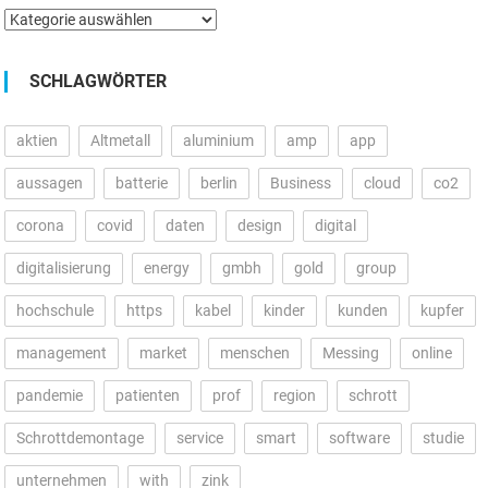
Kategorien
SCHLAGWÖRTER
aktien
Altmetall
aluminium
amp
app
aussagen
batterie
berlin
Business
cloud
co2
corona
covid
daten
design
digital
digitalisierung
energy
gmbh
gold
group
hochschule
https
kabel
kinder
kunden
kupfer
management
market
menschen
Messing
online
pandemie
patienten
prof
region
schrott
Schrottdemontage
service
smart
software
studie
unternehmen
with
zink