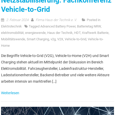
Netzstabilisierung: Fachkonferenz
Vehicle-to-Grid
2. Februar 2024
Firma Haus der Technik e. V.
Posted in
Elektrotechnik
Tagged
Advanced Battery Power
,
Batterietag NRW
,
elektromobilität
,
energiewende
,
Haus der Technik
,
HDT
,
Kraftwerk Batterie
,
Mobilitätswende
,
Smart Charging
,
v2g
,
V2X
,
Vehicle-to-Grid
,
Vehicle-to-
Home
Die Begriffe Vehicle-to-Grid (V2G), Vehicle-to-Home (V2H) und Smart
Charging stehen aktuell im Mittelpunkt der Diskussion im Bereich
Elektromobilität. Fahrzeughersteller, Ladeinfrastruktur-Hersteller,
Ladestationenhersteller, Backend-Betreiber und viele weitere Akteure
arbeiten intensiv an marktreifen […]
Weiterlesen