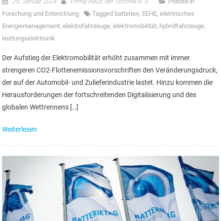
25. Januar 2024
Firma Haus der Technik e. V.
Posted in
Forschung und Entwicklung
Tagged
batterien
,
EEHE
,
elektrisches
Energiemanagement
,
elektrofahrzeuge
,
elektromobilität
,
hybridfahrzeuge
,
leistungselektronik
Der Aufstieg der Elektromobilität erhöht zusammen mit immer
strengeren CO2-Flottenemissionsvorschriften den Veränderungsdruck,
der auf der Automobil- und Zulieferindustrie lastet. Hinzu kommen die
Herausforderungen der fortschreitenden Digitalisierung und des
globalen Wettrennens […]
Weiterlesen