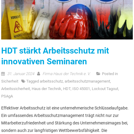
HDT stärkt Arbeitsschutz mit
innovativen Seminaren
31. Januar 2024
Firma Haus der Technik e. V.
Posted in
Sicherheit
Tagged
arbeitsschutz
,
arbeitsschutzmanagement
,
Arbeitssicherheit
,
Haus der Technik
,
HDT
,
ISO 45001
,
Lockout Tagout
,
PSAgA
Effektiver Arbeitsschutz ist eine unternehmerische Schlüsselaufgabe.
Ein umfassendes Arbeitsschutzmanagement trägt nicht nur zur
Mitarbeiterzufriedenheit und Stärkung des Unternehmensimages bei,
sondern auch zur langfristigen Wettbewerbsfähigkeit. Die