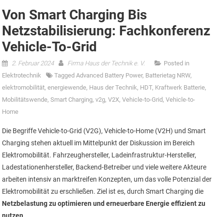
Von Smart Charging Bis
Netzstabilisierung: Fachkonferenz
Vehicle-To-Grid
2. Februar 2024
Firma Haus der Technik e. V.
Posted in
Elektrotechnik
Tagged
Advanced Battery Power
,
Batterietag NRW
,
elektromobilität
,
energiewende
,
Haus der Technik
,
HDT
,
Kraftwerk Batterie
,
Mobilitätswende
,
Smart Charging
,
v2g
,
V2X
,
Vehicle-to-Grid
,
Vehicle-to-
Home
Die Begriffe Vehicle-to-Grid (V2G), Vehicle-to-Home (V2H) und Smart
Charging stehen aktuell im Mittelpunkt der Diskussion im Bereich
Elektromobilität. Fahrzeughersteller, Ladeinfrastruktur-Hersteller,
Ladestationenhersteller, Backend-Betreiber und viele weitere Akteure
arbeiten intensiv an marktreifen Konzepten, um das volle Potenzial der
Elektromobilität zu erschließen. Ziel ist es, durch Smart Charging die
Netzbelastung zu optimieren und erneuerbare Energie effizient zu
nutzen
.