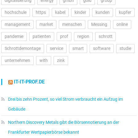
digitalisierung
energy
gmbh
gold
group
hochschule
https
kabel
kinder
kunden
kupfer
management
market
menschen
Messing
online
pandemie
patienten
prof
region
schrott
Schrottdemontage
service
smart
software
studie
unternehmen
with
zink
IT-IT-PROF.DE
Drei bis zehn Prozent, so viel Strom verbraucht ein Aufzug im
Gebäude
Northern Discovery Metals gibt die Börsennotierung an der
Frankfurter Wertpapierbörse bekannt