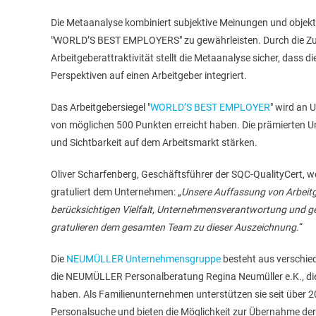
Die Metaanalyse kombiniert subjektive Meinungen und objektiv
"WORLD’S BEST EMPLOYERS" zu gewährleisten. Durch die Z
Arbeitgeberattraktivität stellt die Metaanalyse sicher, dass 
Perspektiven auf einen Arbeitgeber integriert.
Das Arbeitgebersiegel "
WORLD’S BEST EMPLOYER
" wird an 
von möglichen 500 Punkten erreicht haben. Die prämierten Unt
und Sichtbarkeit auf dem Arbeitsmarkt stärken.
Oliver Scharfenberg, Geschäftsführer der SQC-QualityCert, w
gratuliert dem Unternehmen: „
Unsere Auffassung von Arbeitge
berücksichtigen Vielfalt, Unternehmensverantwortung und ges
gratulieren dem gesamten Team zu dieser Auszeichnung.
“
Die
NEUMÜLLER Unternehmensgruppe
besteht aus verschi
die NEUMÜLLER Personalberatung Regina Neumüller e.K., die 
haben. Als Familienunternehmen unterstützen sie seit über 
Personalsuche und bieten die Möglichkeit zur Übernahme der 