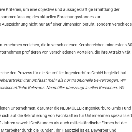
e Kriterien, um eine objektive und aussagekräftige Ermittlung der
usammenfassung des aktuellen Forschungsstandes zur
die Auszeichnung nicht nur auf einer Dimension beruht, sondern verschied
Unternehmen verliehen, die in verschiedenen Kernbereichen mindestens 3
ernehmen profitieren von verschiedenen Vorteilen, die ihre Attraktivität
elche den Prozess für die Neumüller Ingenieurbüro GmbH begleitet hat
berattraktivität umfasst mehr als nur traditionelle Bewertungen. Wir
ellschaftliche Relevanz. Neumüller überzeugt in allen Bereichen. Wir
edenen Unternehmen, darunter die NEUMÜLLER Ingenieurbüro GmbH und
sich auf die Rekrutierung von Fachkräften für Unternehmen spezialisier
20 Jahren sowohl Großkunden als auch mittelständische Firmen bei der
Mitarbeiter durch die Kunden. Ihr Hauptziel ist es, Bewerber und