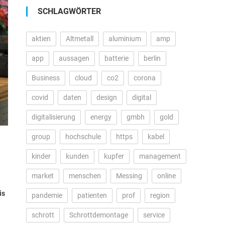
SCHLAGWÖRTER
aktien
Altmetall
aluminium
amp
app
aussagen
batterie
berlin
Business
cloud
co2
corona
covid
daten
design
digital
digitalisierung
energy
gmbh
gold
group
hochschule
https
kabel
kinder
kunden
kupfer
management
market
menschen
Messing
online
is
pandemie
patienten
prof
region
schrott
Schrottdemontage
service