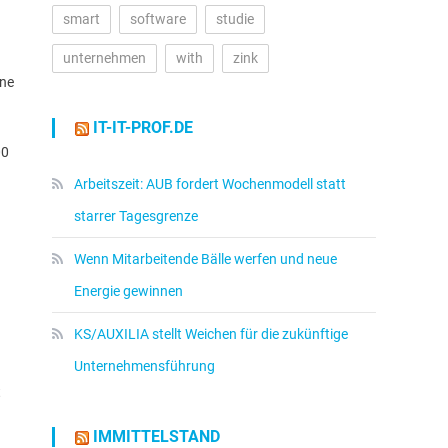
smart
software
studie
unternehmen
with
zink
ene
IT-IT-PROF.DE
00
Arbeitszeit: AUB fordert Wochenmodell statt
starrer Tagesgrenze
Wenn Mitarbeitende Bälle werfen und neue
Energie gewinnen
KS/AUXILIA stellt Weichen für die zukünftige
Unternehmensführung
t
IMMITTELSTAND