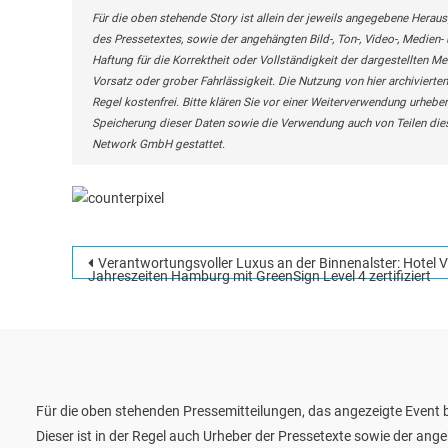
Für die oben stehende Story ist allein der jeweils angegebene Heraus
des Pressetextes, sowie der angehängten Bild-, Ton-, Video-, Medie
Haftung für die Korrektheit oder Vollständigkeit der dargestellten M
Vorsatz oder grober Fahrlässigkeit. Die Nutzung von hier archivierten
Regel kostenfrei. Bitte klären Sie vor einer Weiterverwendung urhe
Speicherung dieser Daten sowie die Verwendung auch von Teilen die
Network GmbH gestattet.
Beitragsnavigation
Verantwortungsvoller Luxus an der Binnenalster: Hotel V
Jahreszeiten Hamburg mit GreenSign Level 4 zertifiziert
Für die oben stehenden Pressemitteilungen, das angezeigte Event b
Dieser ist in der Regel auch Urheber der Pressetexte sowie der ang