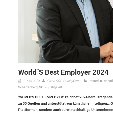
World´s Best Employer 2024
2. Mai 2024
Firma SQC-QualityCert
Posted in
Dienst
Scharfenberg
,
SQC-QualityCert
"WORLD’S BEST EMPLOYER" zeichnet 2024 herausragende Ar
zu 55 Quellen und unterstützt von künstlicher Intelligenz
Plattformen, sondern auch durch nachhaltige Unternehme