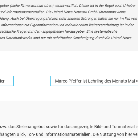
geber (siehe Firmenkontakt oben) verantwortlich. Dieser ist in der Regel auch Urheber
n- und Informationsmaterialien. Die United News Network GmbH übernimmt keine
eldung. Auch bei Übertragungsfehlern oder anderen Störungen haftet sie nur im Fall von
 Informationen zur Eigeninformation und redaktionellen Weiterverarbeitung ist in der
berrechtliche Fragen mit dem angegebenen Herausgeber. Eine systematische
ses Datenbankwerks sind nur mit schriftlicher Genehmigung durch die United News
ier
Marco Pfeffer ist Lehrling des Monats Mai
zw. das Stellenangebot sowie für das angezeigte Bild- und Tonmaterial is
ehängten Bild-, Ton- und Informationsmaterialien. Die Nutzung von hier v