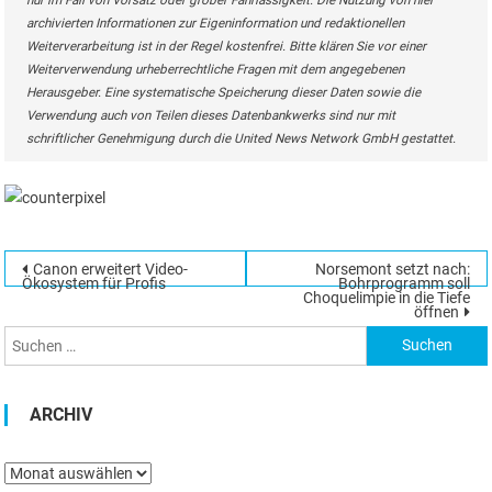
nur im Fall von Vorsatz oder grober Fahrlässigkeit. Die Nutzung von hier
archivierten Informationen zur Eigeninformation und redaktionellen
Weiterverarbeitung ist in der Regel kostenfrei. Bitte klären Sie vor einer
Weiterverwendung urheberrechtliche Fragen mit dem angegebenen
Herausgeber. Eine systematische Speicherung dieser Daten sowie die
Verwendung auch von Teilen dieses Datenbankwerks sind nur mit
schriftlicher Genehmigung durch die United News Network GmbH gestattet.
Beitragsnavigation
Canon erweitert Video-
Norsemont setzt nach:
Suchen
Ökosystem für Profis
Bohrprogramm soll
Choquelimpie in die Tiefe
nach:
öffnen
ARCHIV
Archiv