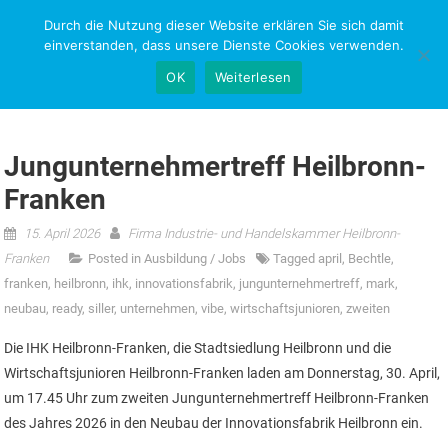
Skip
Durch die Nutzung dieser Website erklären Sie sich damit
NEWS-RESEARCH
to
einverstanden, dass unsere Dienste Cookies verwenden.
content
OK
Weiterlesen
Jungunternehmertreff Heilbronn-
Franken
15. April 2026
Firma Industrie- und Handelskammer Heilbronn-
Franken
Posted in
Ausbildung / Jobs
Tagged
april
,
Bechtle
,
franken
,
heilbronn
,
ihk
,
innovationsfabrik
,
jungunternehmertreff
,
mark
,
neubau
,
ready
,
siller
,
unternehmen
,
vibe
,
wirtschaftsjunioren
,
zweiten
Die IHK Heilbronn-Franken, die Stadtsiedlung Heilbronn und die
Wirtschaftsjunioren Heilbronn-Franken laden am Donnerstag, 30. April,
um 17.45 Uhr zum zweiten Jungunternehmertreff Heilbronn-Franken
des Jahres 2026 in den Neubau der Innovationsfabrik Heilbronn ein.