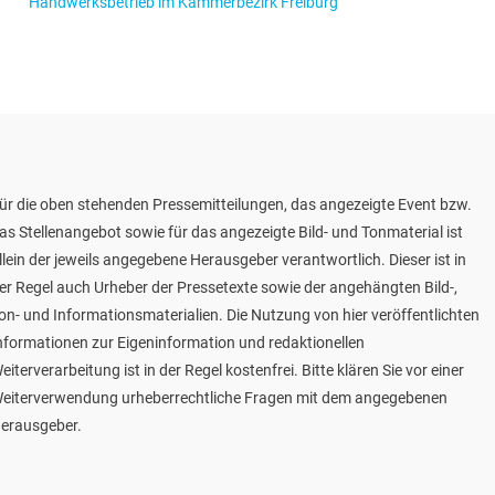
Handwerksbetrieb im Kammerbezirk Freiburg
ür die oben stehenden Pressemitteilungen, das angezeigte Event bzw.
as Stellenangebot sowie für das angezeigte Bild- und Tonmaterial ist
llein der jeweils angegebene Herausgeber verantwortlich. Dieser ist in
er Regel auch Urheber der Pressetexte sowie der angehängten Bild-,
on- und Informationsmaterialien. Die Nutzung von hier veröffentlichten
nformationen zur Eigeninformation und redaktionellen
eiterverarbeitung ist in der Regel kostenfrei. Bitte klären Sie vor einer
eiterverwendung urheberrechtliche Fragen mit dem angegebenen
erausgeber.