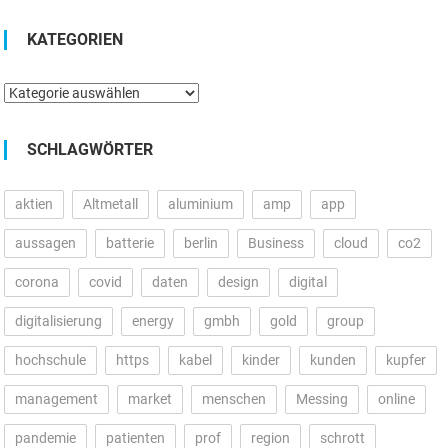
KATEGORIEN
Kategorien
SCHLAGWÖRTER
aktien
Altmetall
aluminium
amp
app
aussagen
batterie
berlin
Business
cloud
co2
corona
covid
daten
design
digital
digitalisierung
energy
gmbh
gold
group
hochschule
https
kabel
kinder
kunden
kupfer
management
market
menschen
Messing
online
pandemie
patienten
prof
region
schrott