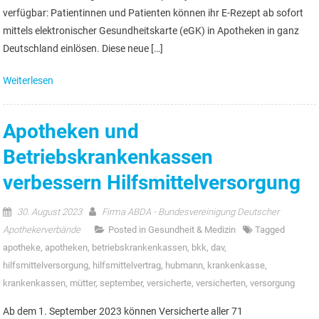
verfügbar: Patientinnen und Patienten können ihr E-Rezept ab sofort
mittels elektronischer Gesundheitskarte (eGK) in Apotheken in ganz
Deutschland einlösen. Diese neue […]
Weiterlesen
Apotheken und
Betriebskrankenkassen
verbessern Hilfsmittelversorgung
30. August 2023
Firma ABDA - Bundesvereinigung Deutscher
Apothekerverbände
Posted in
Gesundheit & Medizin
Tagged
apotheke
,
apotheken
,
betriebskrankenkassen
,
bkk
,
dav
,
hilfsmittelversorgung
,
hilfsmittelvertrag
,
hubmann
,
krankenkasse
,
krankenkassen
,
mütter
,
september
,
versicherte
,
versicherten
,
versorgung
Ab dem 1. September 2023 können Versicherte aller 71