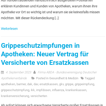
Auf hunderttausenden handschriftlich ausgefüllten Postkarten
erklären Kundinnen und Kunden von Apotheken, warum ihnen ihre
Apotheke vor Ort so wichtig ist und warum sie sie keinesfalls missen
möchten. Mit dieser Rückendeckung […]
Weiterlesen
Grippeschutzimpfungen in
Apotheken: Neuer Vertrag für
Versicherte von Ersatzkassen
4. September 2023
Firma ABDA - Bundesvereinigung Deutscher
Apothekerverbände
Posted in
Gesundheit & Medizin
Tagged
apotheken
,
barmer
,
dak
,
dav
,
ersatzkassen
,
gkv
,
grippe
,
grippeimpfung
,
grippeschutzimpfung
,
ikk
,
impfdosen
,
influenza
,
krankenkassen
,
krankenversicherung
,
versicherten
Ab sofort können sich erwachsene Versicherte großer Ersatzkassen in