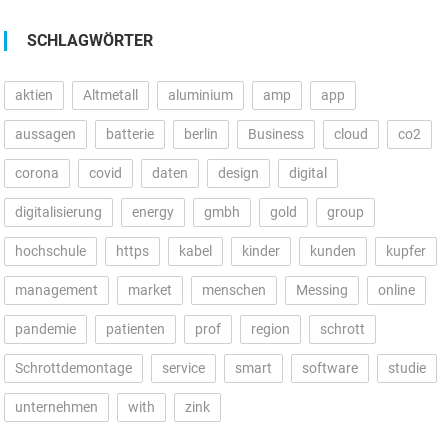
SCHLAGWÖRTER
aktien
Altmetall
aluminium
amp
app
aussagen
batterie
berlin
Business
cloud
co2
corona
covid
daten
design
digital
digitalisierung
energy
gmbh
gold
group
hochschule
https
kabel
kinder
kunden
kupfer
management
market
menschen
Messing
online
pandemie
patienten
prof
region
schrott
Schrottdemontage
service
smart
software
studie
unternehmen
with
zink