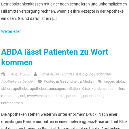
Betriebskrankenkassen mit einer noch schnelleren und unkomplizierten
Hilfsmittelversorgung rechnen, wenn sie ihre Rezepte in der Apotheke
einlösen. Grund dafür ist ein […]
Weiterlesen
ABDA lässt Patienten zu Wort
kommen
7. August 2023
Firma ABDA - Bundesvereinigung Deutscher
Apothekerverbände
Posted in
Gesundheit & Medizin
Tagged
abda
,
aktion
,
apotheke
,
apotheken
,
aussagen
,
inflation
,
Krise
,
kundenzeitschriften
,
menschen
,
not
,
overwiening
,
pandemie
,
patienten
,
patientinnen
,
unternehmen
Die Apotheken stehen weiterhin unter enormem Druck. Nach einer
dreijährigen Pandemie, mitten in einer Lieferengpass-Krise und mit Blick
auf den zunehmenden Fachkräftemangel wird es für die Apotheken