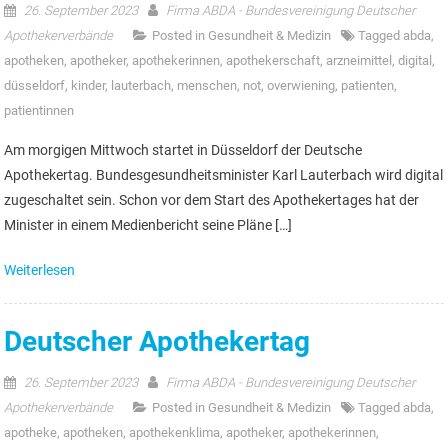
26. September 2023
Firma ABDA - Bundesvereinigung Deutscher
Apothekerverbände
Posted in
Gesundheit & Medizin
Tagged
abda
,
apotheken
,
apotheker
,
apothekerinnen
,
apothekerschaft
,
arzneimittel
,
digital
,
düsseldorf
,
kinder
,
lauterbach
,
menschen
,
not
,
overwiening
,
patienten
,
patientinnen
Am morgigen Mittwoch startet in Düsseldorf der Deutsche
Apothekertag. Bundesgesundheitsminister Karl Lauterbach wird digital
zugeschaltet sein. Schon vor dem Start des Apothekertages hat der
Minister in einem Medienbericht seine Pläne […]
Weiterlesen
Deutscher Apothekertag
26. September 2023
Firma ABDA - Bundesvereinigung Deutscher
Apothekerverbände
Posted in
Gesundheit & Medizin
Tagged
abda
,
apotheke
,
apotheken
,
apothekenklima
,
apotheker
,
apothekerinnen
,