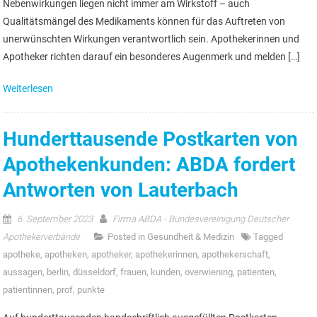
Nebenwirkungen liegen nicht immer am Wirkstoff – auch
Qualitätsmängel des Medikaments können für das Auftreten von
unerwünschten Wirkungen verantwortlich sein. Apothekerinnen und
Apotheker richten darauf ein besonderes Augenmerk und melden […]
Weiterlesen
Hunderttausende Postkarten von
Apothekenkunden: ABDA fordert
Antworten von Lauterbach
6. September 2023
Firma ABDA - Bundesvereinigung Deutscher
Apothekerverbände
Posted in
Gesundheit & Medizin
Tagged
apotheke
,
apotheken
,
apotheker
,
apothekerinnen
,
apothekerschaft
,
aussagen
,
berlin
,
düsseldorf
,
frauen
,
kunden
,
overwiening
,
patienten
,
patientinnen
,
prof
,
punkte