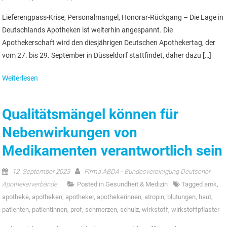
Lieferengpass-Krise, Personalmangel, Honorar-Rückgang – Die Lage in
Deutschlands Apotheken ist weiterhin angespannt. Die
Apothekerschaft wird den diesjährigen Deutschen Apothekertag, der
vom 27. bis 29. September in Düsseldorf stattfindet, daher dazu […]
Weiterlesen
Qualitätsmängel können für
Nebenwirkungen von
Medikamenten verantwortlich sein
12. September 2023
Firma ABDA - Bundesvereinigung Deutscher
Apothekerverbände
Posted in
Gesundheit & Medizin
Tagged
amk
,
apotheke
,
apotheken
,
apotheker
,
apothekerinnen
,
atropin
,
blutungen
,
haut
,
patienten
,
patientinnen
,
prof
,
schmerzen
,
schulz
,
wirkstoff
,
wirkstoffpflaster