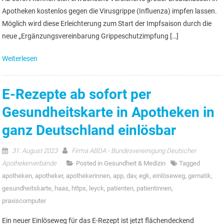
Apotheken kostenlos gegen die Virusgrippe (Influenza) impfen lassen.
Möglich wird diese Erleichterung zum Start der Impfsaison durch die
neue „Ergänzungsvereinbarung Grippeschutzimpfung […]
Weiterlesen
E-Rezepte ab sofort per
Gesundheitskarte in Apotheken in
ganz Deutschland einlösbar
31. August 2023
Firma ABDA - Bundesvereinigung Deutscher
Apothekerverbände
Posted in
Gesundheit & Medizin
Tagged
apotheken
,
apotheker
,
apothekerinnen
,
app
,
dav
,
egk
,
einlöseweg
,
gematik
,
gesundheitskarte
,
haas
,
https
,
leyck
,
patienten
,
patientinnen
,
praxiscomputer
Ein neuer Einlöseweg für das E-Rezept ist jetzt flächendeckend