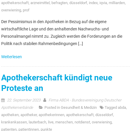
apothekerschaft
,
arzneimittel
,
befragten
,
düsseldorf
,
index
,
iqvia
,
milliarden
,
overwiening
,
prof
Der Pessimismus in den Apotheken in Bezug auf die eigene
wirtschaftliche Lage und den anhaltenden Nachwuchs- und
Personalmangel nimmt zu. Zugleich werden die Forderungen an die
Politik nach stabilen Rahmenbedingungen […]
Weiterlesen
Apothekerschaft kündigt neue
Proteste an
22. September 2023
Firma ABDA - Bundesvereinigung Deutscher
Apothekerverbände
Posted in
Gesundheit & Medizin
Tagged
abda
,
apotheken
,
apotheker
,
apothekerinnen
,
apothekerschaft
,
düsseldorf
,
krankenkassen
,
lauterbach
,
live
,
menschen
,
notdienst
,
overwiening
,
patienten
,
patientinnen
,
punkte