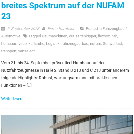
breites Spektrum auf der NUFAM
23
5. September 2023
Firma Humbaur
Posted in
Fahrzeugbau /
Automotive
Tagged
Baumaschinen
,
dreiseitenkipper
,
flexbox
,
htk
,
humbaur
,
iveco
,
karlsruhe
,
Logistik. fahrzeugaufbau
,
nufam
,
Schwerlast
,
transport
,
vanselect
Vom 21. bis 24. September präsentiert Humbaur auf der
Nutzfahrzeugmesse in Halle 2, Stand B 213 und C 213 unter anderem
folgende Highlights: Robust, wartungsarm und mit praktischen
Funktionen – […]
Weiterlesen