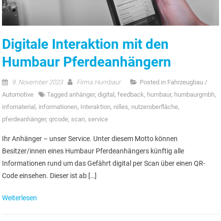
Digitale Interaktion mit den
Humbaur Pferdeanhängern
9. November 2023
Firma Humbaur
Posted in
Fahrzeugbau /
Automotive
Tagged
anhänger
,
digital
,
feedback
,
humbaur
,
humbaurgmbh
,
infomaterial
,
informationen
,
Interaktion
,
nilles
,
nutzeroberfläche
,
pferdeanhänger
,
qrcode
,
scan
,
service
Ihr Anhänger – unser Service. Unter diesem Motto können
Besitzer/innen eines Humbaur Pferdeanhängers künftig alle
Informationen rund um das Gefährt digital per Scan über einen QR-
Code einsehen. Dieser ist ab […]
Weiterlesen