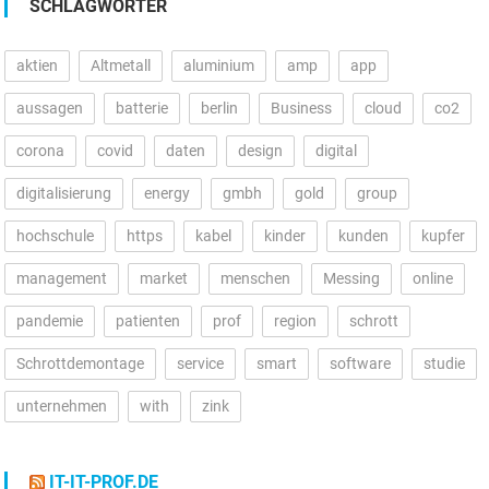
SCHLAGWÖRTER
aktien
Altmetall
aluminium
amp
app
aussagen
batterie
berlin
Business
cloud
co2
corona
covid
daten
design
digital
digitalisierung
energy
gmbh
gold
group
hochschule
https
kabel
kinder
kunden
kupfer
management
market
menschen
Messing
online
pandemie
patienten
prof
region
schrott
Schrottdemontage
service
smart
software
studie
unternehmen
with
zink
IT-IT-PROF.DE