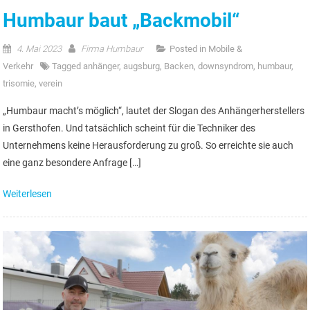
Humbaur baut „Backmobil“
4. Mai 2023
Firma Humbaur
Posted in
Mobile &
Verkehr
Tagged
anhänger
,
augsburg
,
Backen
,
downsyndrom
,
humbaur
,
trisomie
,
verein
„Humbaur macht’s möglich“, lautet der Slogan des Anhängerherstellers
in Gersthofen. Und tatsächlich scheint für die Techniker des
Unternehmens keine Herausforderung zu groß. So erreichte sie auch
eine ganz besondere Anfrage […]
Weiterlesen