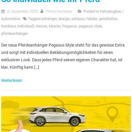
6. Dezember 2023
Firma Humbaur
Posted in
Fahrzeugbau /
Automotive
Tagged
anhänger
,
design
,
exklusiv
,
fabrbe
,
gersthofen
,
humbaur
,
individuell
,
messe
,
Muster
,
Pegasus
,
pegasus style
,
pferdeanhänger
Der neue Pferdeanhänger Pegasus Style steht für das gewisse Extra
und sorgt mit individuellen Beklebungsmöglichkeiten für einen
exklusiven Look. Dass jedes Pferd seinen eigenen Charakter hat, ist
klar. Künftig kann […]
Weiterlesen