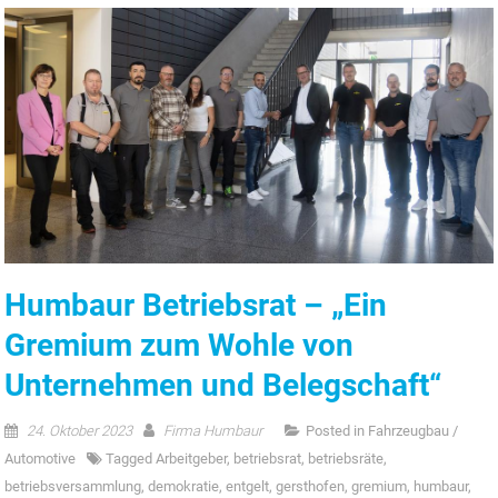
Humbaur Betriebsrat – „Ein
Gremium zum Wohle von
Unternehmen und Belegschaft“
24. Oktober 2023
Firma Humbaur
Posted in
Fahrzeugbau /
Automotive
Tagged
Arbeitgeber
,
betriebsrat
,
betriebsräte
,
betriebsversammlung
,
demokratie
,
entgelt
,
gersthofen
,
gremium
,
humbaur
,