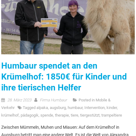
Humbaur spendet an den
Krümelhof: 1850€ für Kinder und
ihre tierischen Helfer
28. März 2023
Firma Humbaur
Posted in
Mobile &
Verkehr
Tagged
alpaka
,
augsburg
,
humbaur
,
Intervention
,
kinder
,
krümelhof
,
pädagogik
,
spende
,
therapie
,
tiere
,
tiergestützt
,
trampeltiere
Zwischen Mümmeln, Muhen und Miauen: Auf dem Krümelhof in
Augsburg betritt man eine andere Welt. Es ist die Welt von Alexandra