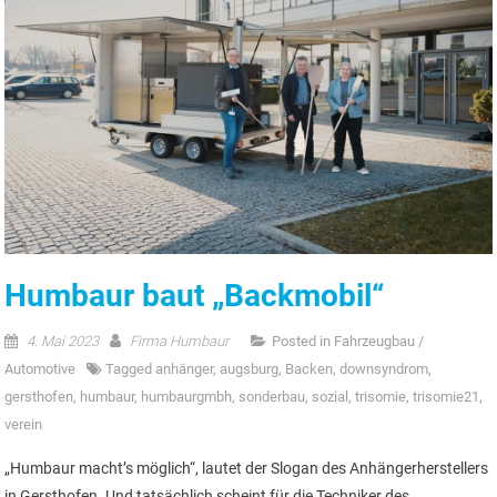
Humbaur baut „Backmobil“
4. Mai 2023
Firma Humbaur
Posted in
Fahrzeugbau /
Automotive
Tagged
anhänger
,
augsburg
,
Backen
,
downsyndrom
,
gersthofen
,
humbaur
,
humbaurgmbh
,
sonderbau
,
sozial
,
trisomie
,
trisomie21
,
verein
„Humbaur macht’s möglich“, lautet der Slogan des Anhängerherstellers
in Gersthofen. Und tatsächlich scheint für die Techniker des