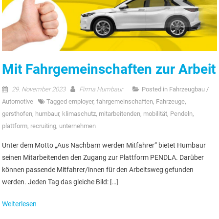
Mit Fahrgemeinschaften zur Arbeit
29. November 2023
Firma Humbaur
Posted in
Fahrzeugbau /
Automotive
Tagged
employer
,
fahrgemeinschaften
,
Fahrzeuge
,
gersthofen
,
humbaur
,
klimaschutz
,
mitarbeitenden
,
mobilität
,
Pendeln
,
plattform
,
recruiting
,
unternehmen
Unter dem Motto „Aus Nachbarn werden Mitfahrer“ bietet Humbaur
seinen Mitarbeitenden den Zugang zur Plattform PENDLA. Darüber
können passende Mitfahrer/innen für den Arbeitsweg gefunden
werden. Jeden Tag das gleiche Bild: […]
Weiterlesen