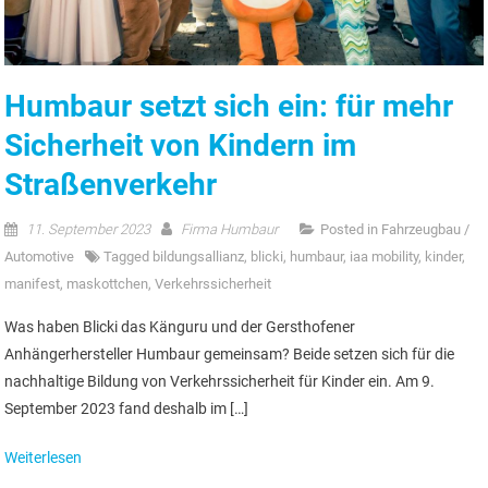
Humbaur setzt sich ein: für mehr
Sicherheit von Kindern im
Straßenverkehr
11. September 2023
Firma Humbaur
Posted in
Fahrzeugbau /
Automotive
Tagged
bildungsallianz
,
blicki
,
humbaur
,
iaa mobility
,
kinder
,
manifest
,
maskottchen
,
Verkehrssicherheit
Was haben Blicki das Känguru und der Gersthofener
Anhängerhersteller Humbaur gemeinsam? Beide setzen sich für die
nachhaltige Bildung von Verkehrssicherheit für Kinder ein. Am 9.
September 2023 fand deshalb im […]
Weiterlesen