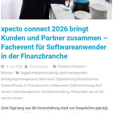
xpecto connect 2026 bringt
Kunden und Partner zusammen –
Fachevent für Softwareanwender
in der Finanzbranche
8. Juli 2026
Firma xpecto
Posted in
Finanzen /
Bilanzen
Tagged
Anlegerverwaltung
,
asset management
,
beteiligungsmanagement
,
dach-raum
,
Digitalisierung Finanzbranche
,
finanzsoftware
,
KI Finanzbranche
,
meldewesen
,
Onlinezeichnung
,
Real
Assets
,
risikomanagement
,
Vertriebsverwaltung
,
Webportale
,
xpecto AG
,
xpecto connect
Zwei Tage lang war die Veranstaltung stark von Gesprächen geprägt.