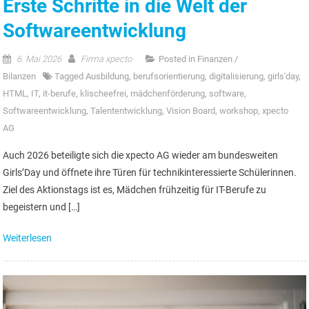
Erste Schritte in die Welt der
Softwareentwicklung
6. Mai 2026
Firma xpecto
Posted in
Finanzen /
Bilanzen
Tagged
Ausbildung
,
berufsorientierung
,
digitalisierung
,
girls'day
,
HTML
,
IT
,
it-berufe
,
klischeefrei
,
mädchenförderung
,
software
,
Softwareentwicklung
,
Talententwicklung
,
Vision Board
,
workshop
,
xpecto
AG
Auch 2026 beteiligte sich die xpecto AG wieder am bundesweiten
Girls’Day und öffnete ihre Türen für technikinteressierte Schülerinnen.
Ziel des Aktionstags ist es, Mädchen frühzeitig für IT-Berufe zu
begeistern und […]
Weiterlesen