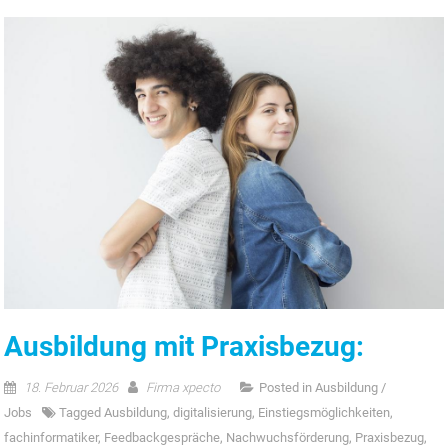
Ausbildung mit Praxisbezug:
18. Februar 2026
Firma xpecto
Posted in
Ausbildung /
Jobs
Tagged
Ausbildung
,
digitalisierung
,
Einstiegsmöglichkeiten
,
fachinformatiker
,
Feedbackgespräche
,
Nachwuchsförderung
,
Praxisbezug
,