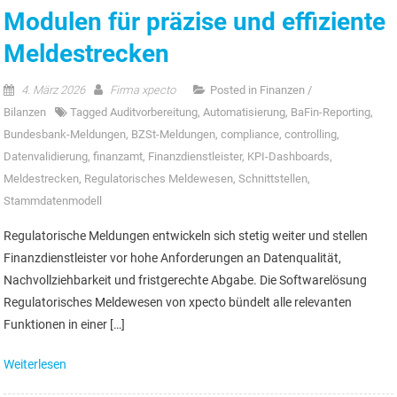
Modulen für präzise und effiziente
Meldestrecken
4. März 2026
Firma xpecto
Posted in
Finanzen /
Bilanzen
Tagged
Auditvorbereitung
,
Automatisierung
,
BaFin-Reporting
,
Bundesbank-Meldungen
,
BZSt-Meldungen
,
compliance
,
controlling
,
Datenvalidierung
,
finanzamt
,
Finanzdienstleister
,
KPI-Dashboards
,
Meldestrecken
,
Regulatorisches Meldewesen
,
Schnittstellen
,
Stammdatenmodell
Regulatorische Meldungen entwickeln sich stetig weiter und stellen
Finanzdienstleister vor hohe Anforderungen an Datenqualität,
Nachvollziehbarkeit und fristgerechte Abgabe. Die Softwarelösung
Regulatorisches Meldewesen von xpecto bündelt alle relevanten
Funktionen in einer […]
Weiterlesen