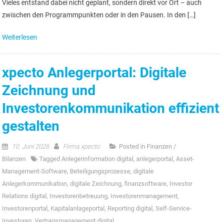
Vieles entstand dabei nicht geplant, sondern direkt vor Ort – auch
zwischen den Programmpunkten oder in den Pausen. In den […]
Weiterlesen
xpecto Anlegerportal: Digitale
Zeichnung und
Investorenkommunikation effizient
gestalten
10. Juni 2026
Firma xpecto
Posted in
Finanzen /
Bilanzen
Tagged
Anlegerinformation digital
,
anlegerportal
,
Asset-
Management-Software
,
Beteiligungsprozesse
,
digitale
Anlegerkommunikation
,
digitale Zeichnung
,
finanzsoftware
,
Investor
Relations digital
,
Investorenbetreuung
,
Investorenmanagement
,
Investorenportal
,
Kapitalanlageportal
,
Reporting digital
,
Self-Service-
Investoren
,
Vertragsmanagement digital