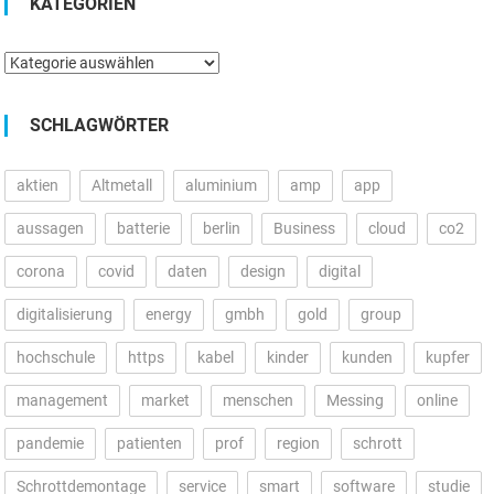
KATEGORIEN
Kategorien
SCHLAGWÖRTER
aktien
Altmetall
aluminium
amp
app
aussagen
batterie
berlin
Business
cloud
co2
corona
covid
daten
design
digital
digitalisierung
energy
gmbh
gold
group
hochschule
https
kabel
kinder
kunden
kupfer
management
market
menschen
Messing
online
pandemie
patienten
prof
region
schrott
Schrottdemontage
service
smart
software
studie