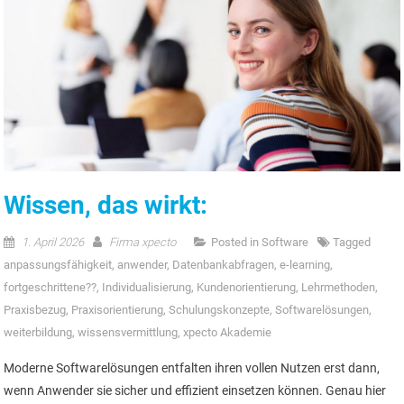
Wissen, das wirkt:
1. April 2026
Firma xpecto
Posted in
Software
Tagged
anpassungsfähigkeit
,
anwender
,
Datenbankabfragen
,
e-learning
,
fortgeschrittene??
,
Individualisierung
,
Kundenorientierung
,
Lehrmethoden
,
Praxisbezug
,
Praxisorientierung
,
Schulungskonzepte
,
Softwarelösungen
,
weiterbildung
,
wissensvermittlung
,
xpecto Akademie
Moderne Softwarelösungen entfalten ihren vollen Nutzen erst dann,
wenn Anwender sie sicher und effizient einsetzen können. Genau hier