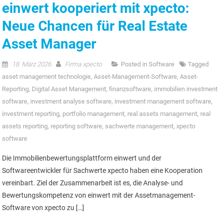
einwert kooperiert mit xpecto:
Neue Chancen für Real Estate
Asset Manager
18. März 2026
Firma xpecto
Posted in
Software
Tagged
asset management technologie
,
Asset-Management-Software
,
Asset-
Reporting
,
Digital Asset Management
,
finanzsoftware
,
immobilien investment
software
,
investment analyse software
,
investment management software
,
investment reporting
,
portfolio management
,
real assets management
,
real
assets reporting
,
reporting software
,
sachwerte management
,
xpecto
software
Die Immobilienbewertungsplattform einwert und der
Softwareentwickler für Sachwerte xpecto haben eine Kooperation
vereinbart. Ziel der Zusammenarbeit ist es, die Analyse- und
Bewertungskompetenz von einwert mit der Assetmanagement-
Software von xpecto zu […]