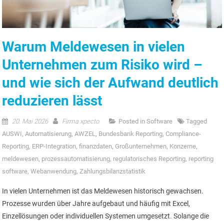
Warum Meldewesen in vielen
Unternehmen zum Risiko wird –
und wie sich der Aufwand deutlich
reduzieren lässt
20. Mai 2026
Firma xpecto
Posted in
Software
Tagged
AUSWI
,
Automatisierung
,
AWZEL
,
Bundesbank Reporting
,
Compliance-
Reporting
,
ERP-Integration
,
finanzdaten
,
Großunternehmen
,
Konzerne
,
meldewesen
,
prozessautomatisierung
,
regulatorisches Reporting
,
reporting
software
,
Webanwendung
,
Zahlungsbilanzstatistik
In vielen Unternehmen ist das Meldewesen historisch gewachsen.
Prozesse wurden über Jahre aufgebaut und häufig mit Excel,
Einzellösungen oder individuellen Systemen umgesetzt. Solange die