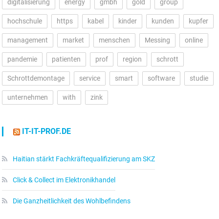
digitalisierung
energy
gmbh
gold
group
hochschule
https
kabel
kinder
kunden
kupfer
management
market
menschen
Messing
online
pandemie
patienten
prof
region
schrott
Schrottdemontage
service
smart
software
studie
unternehmen
with
zink
IT-IT-PROF.DE
Haitian stärkt Fachkräftequalifizierung am SKZ
Click & Collect im Elektronikhandel
Die Ganzheitlichkeit des Wohlbefindens