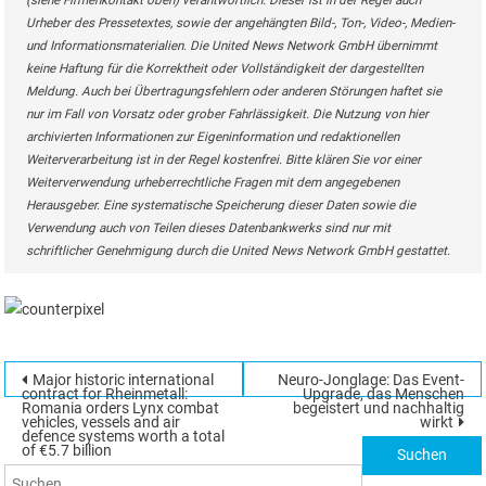
(siehe Firmenkontakt oben) verantwortlich. Dieser ist in der Regel auch
Urheber des Pressetextes, sowie der angehängten Bild-, Ton-, Video-, Medien-
und Informationsmaterialien. Die United News Network GmbH übernimmt
keine Haftung für die Korrektheit oder Vollständigkeit der dargestellten
Meldung. Auch bei Übertragungsfehlern oder anderen Störungen haftet sie
nur im Fall von Vorsatz oder grober Fahrlässigkeit. Die Nutzung von hier
archivierten Informationen zur Eigeninformation und redaktionellen
Weiterverarbeitung ist in der Regel kostenfrei. Bitte klären Sie vor einer
Weiterverwendung urheberrechtliche Fragen mit dem angegebenen
Herausgeber. Eine systematische Speicherung dieser Daten sowie die
Verwendung auch von Teilen dieses Datenbankwerks sind nur mit
schriftlicher Genehmigung durch die United News Network GmbH gestattet.
Beitragsnavigation
Major historic international
Neuro-Jonglage: Das Event-
Suchen
contract for Rheinmetall:
Upgrade, das Menschen
Romania orders Lynx combat
begeistert und nachhaltig
nach:
vehicles, vessels and air
wirkt
defence systems worth a total
of €5.7 billion