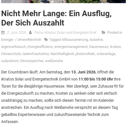
Nicht Mehr Lange: Ein Ausflug,
Der Sich Auszahlt
2. Juni 2026
Firma iKratos Solar-und Energietechnik
Posted in
Energie- / Umwelttechnik
Tagged
Altbausanierung
,
Autarkie
,
eigenverbrauch
,
Energieeffizienz
,
energiemanagement
,
hausmesse
,
ikratos
,
klimaschutz
,
ladeinfrastruktur
,
Nachhaltigkeit
,
photovoltaik
,
solaranlage
,
solarstrom
,
Stromspeicher
,
weißenohe
Der Countdown läuft: Am Samstag, den
13. Juni 2026
, öffnet die
iKratos Solar und Energietechnik GmbH von
11:00 bis 15:00 Uhr
ihre
Türen für die diesjährige Hausmesse. Wer überlegt, sein Zuhause fit für
die Energiezukunft zu machen, Kosten zu senken oder sich einfach
unabhängig zu machen, sollte sich diesen Termin rot im Kalender
anstreichen. Ein Ausflug nach Weißenohe verspricht an diesem Tag
geballtes Expertenwissen und zukunftsweisende Technik zum
Anfassen.