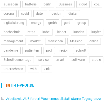
aussagen
batterie
berlin
Business
cloud
co2
corona
covid
daten
design
digital
digitalisierung
energy
gmbh
gold
group
hochschule
https
kabel
kinder
kunden
kupfer
management
market
menschen
Messing
online
pandemie
patienten
prof
region
schrott
Schrottdemontage
service
smart
software
studie
unternehmen
with
zink
IT-IT-PROF.DE
Arbeitszeit: AUB fordert Wochenmodell statt starrer Tagesgrenze