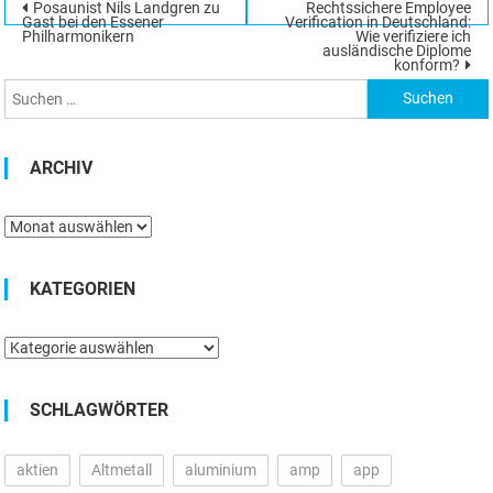
Beitragsnavigation
Posaunist Nils Landgren zu
Rechtssichere Employee
Suchen
Gast bei den Essener
Verification in Deutschland:
Philharmonikern
Wie verifiziere ich
nach:
ausländische Diplome
konform?
ARCHIV
Archiv
KATEGORIEN
Kategorien
SCHLAGWÖRTER
aktien
Altmetall
aluminium
amp
app