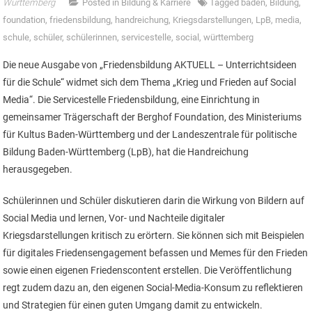
Württemberg
Posted in
Bildung & Karriere
Tagged
baden
,
Bildung
,
foundation
,
friedensbildung
,
handreichung
,
Kriegsdarstellungen
,
LpB
,
media
,
schule
,
schüler
,
schülerinnen
,
servicestelle
,
social
,
württemberg
Die neue Ausgabe von „Friedensbildung AKTUELL – Unterrichtsideen
für die Schule“ widmet sich dem Thema „Krieg und Frieden auf Social
Media“. Die Servicestelle Friedensbildung, eine Einrichtung in
gemeinsamer Trägerschaft der Berghof Foundation, des Ministeriums
für Kultus Baden-Württemberg und der Landeszentrale für politische
Bildung Baden-Württemberg (LpB), hat die Handreichung
herausgegeben.
Schülerinnen und Schüler diskutieren darin die Wirkung von Bildern auf
Social Media und lernen, Vor- und Nachteile digitaler
Kriegsdarstellungen kritisch zu erörtern. Sie können sich mit Beispielen
für digitales Friedensengagement befassen und Memes für den Frieden
sowie einen eigenen Friedenscontent erstellen. Die Veröffentlichung
regt zudem dazu an, den eigenen Social-Media-Konsum zu reflektieren
und Strategien für einen guten Umgang damit zu entwickeln.