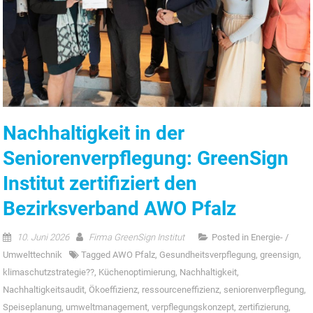
Nachhaltigkeit in der
Seniorenverpflegung: GreenSign
Institut zertifiziert den
Bezirksverband AWO Pfalz
10. Juni 2026
Firma GreenSign Institut
Posted in
Energie- /
Umwelttechnik
Tagged
AWO Pfalz
,
Gesundheitsverpflegung
,
greensign
,
klimaschutzstrategie??
,
Küchenoptimierung
,
Nachhaltigkeit
,
Nachhaltigkeitsaudit
,
Ökoeffizienz
,
ressourceneffizienz
,
seniorenverpflegung
,
Speiseplanung
,
umweltmanagement
,
verpflegungskonzept
,
zertifizierung
,