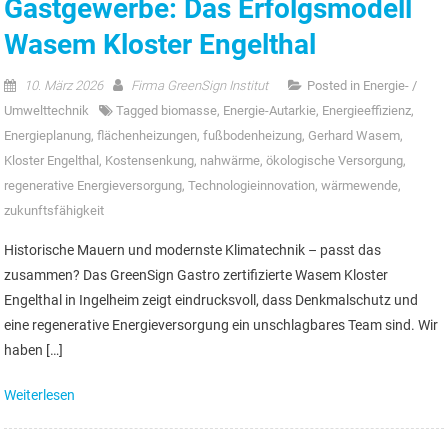
Gastgewerbe: Das Erfolgsmodell
Wasem Kloster Engelthal
10. März 2026
Firma GreenSign Institut
Posted in
Energie- /
Umwelttechnik
Tagged
biomasse
,
Energie-Autarkie
,
Energieeffizienz
,
Energieplanung
,
flächenheizungen
,
fußbodenheizung
,
Gerhard Wasem
,
Kloster Engelthal
,
Kostensenkung
,
nahwärme
,
ökologische Versorgung
,
regenerative Energieversorgung
,
Technologieinnovation
,
wärmewende
,
zukunftsfähigkeit
Historische Mauern und modernste Klimatechnik – passt das
zusammen? Das GreenSign Gastro zertifizierte Wasem Kloster
Engelthal in Ingelheim zeigt eindrucksvoll, dass Denkmalschutz und
eine regenerative Energieversorgung ein unschlagbares Team sind. Wir
haben […]
Weiterlesen