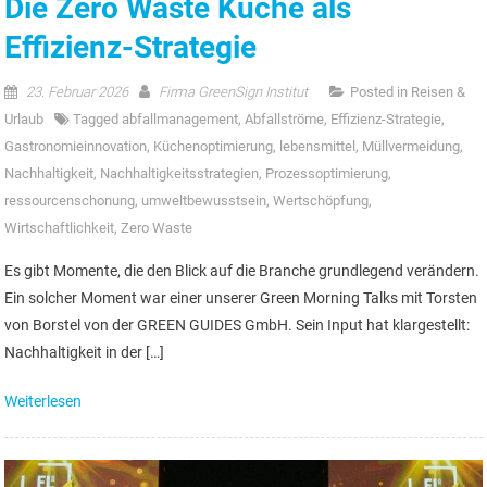
Die Zero Waste Küche als
Effizienz-Strategie
23. Februar 2026
Firma GreenSign Institut
Posted in
Reisen &
Urlaub
Tagged
abfallmanagement
,
Abfallströme
,
Effizienz-Strategie
,
Gastronomieinnovation
,
Küchenoptimierung
,
lebensmittel
,
Müllvermeidung
,
Nachhaltigkeit
,
Nachhaltigkeitsstrategien
,
Prozessoptimierung
,
ressourcenschonung
,
umweltbewusstsein
,
Wertschöpfung
,
Wirtschaftlichkeit
,
Zero Waste
Es gibt Momente, die den Blick auf die Branche grundlegend verändern.
Ein solcher Moment war einer unserer Green Morning Talks mit Torsten
von Borstel von der GREEN GUIDES GmbH. Sein Input hat klargestellt:
Nachhaltigkeit in der […]
Weiterlesen