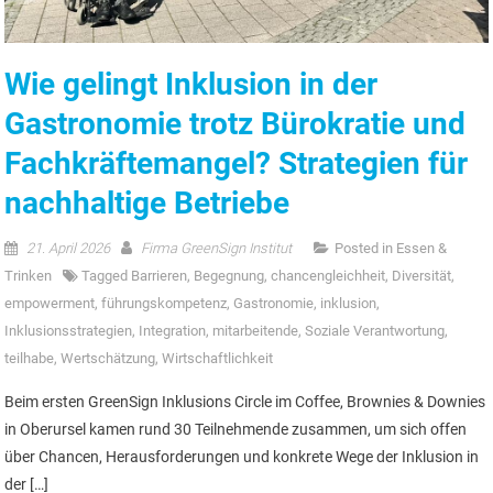
Wie gelingt Inklusion in der
Gastronomie trotz Bürokratie und
Fachkräftemangel? Strategien für
nachhaltige Betriebe
21. April 2026
Firma GreenSign Institut
Posted in
Essen &
Trinken
Tagged
Barrieren
,
Begegnung
,
chancengleichheit
,
Diversität
,
empowerment
,
führungskompetenz
,
Gastronomie
,
inklusion
,
Inklusionsstrategien
,
Integration
,
mitarbeitende
,
Soziale Verantwortung
,
teilhabe
,
Wertschätzung
,
Wirtschaftlichkeit
Beim ersten GreenSign Inklusions Circle im Coffee, Brownies & Downies
in Oberursel kamen rund 30 Teilnehmende zusammen, um sich offen
über Chancen, Herausforderungen und konkrete Wege der Inklusion in
der […]