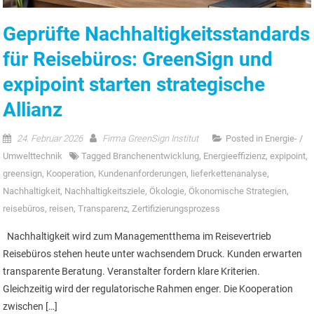
Geprüfte Nachhaltigkeitsstandards
für Reisebüros: GreenSign und
expipoint starten strategische
Allianz
24. Februar 2026
Firma GreenSign Institut
Posted in
Energie- /
Umwelttechnik
Tagged
Branchenentwicklung
,
Energieeffizienz
,
expipoint
,
greensign
,
Kooperation
,
Kundenanforderungen
,
lieferkettenanalyse
,
Nachhaltigkeit
,
Nachhaltigkeitsziele
,
Ökologie
,
Ökonomische Strategien
,
reisebüros
,
reisen
,
Transparenz
,
Zertifizierungsprozess
Nachhaltigkeit wird zum Managementthema im Reisevertrieb
Reisebüros stehen heute unter wachsendem Druck. Kunden erwarten
transparente Beratung. Veranstalter fordern klare Kriterien.
Gleichzeitig wird der regulatorische Rahmen enger. Die Kooperation
zwischen […]