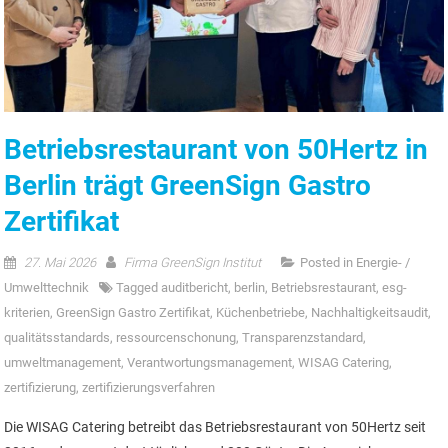
Betriebsrestaurant von 50Hertz in
Berlin trägt GreenSign Gastro
Zertifikat
27. Mai 2026
Firma GreenSign Institut
Posted in
Energie- /
Umwelttechnik
Tagged
auditbericht
,
berlin
,
Betriebsrestaurant
,
esg-
kriterien
,
GreenSign Gastro Zertifikat
,
Küchenbetriebe
,
Nachhaltigkeitsaudit
,
qualitätsstandards
,
ressourcenschonung
,
Transparenzstandard
,
umweltmanagement
,
Verantwortungsmanagement
,
WISAG Catering
,
zertifizierung
,
zertifizierungsverfahren
Die WISAG Catering betreibt das Betriebsrestaurant von 50Hertz seit