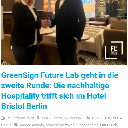
GreenSign Future Lab geht in die
zweite Runde: Die nachhaltige
Hospitality trifft sich im Hotel
Bristol Berlin
10. Februar 2026
Firma GreenSign Institut
Posted in
Reisen &
Urlaub
Tagged
awards
,
branchennetzwerk
,
Fachsession
,
Future Lab
,