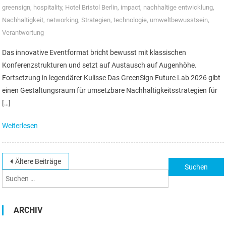
greensign
,
hospitality
,
Hotel Bristol Berlin
,
impact
,
nachhaltige entwicklung
,
Nachhaltigkeit
,
networking
,
Strategien
,
technologie
,
umweltbewusstsein
,
Verantwortung
Das innovative Eventformat bricht bewusst mit klassischen
Konferenzstrukturen und setzt auf Austausch auf Augenhöhe.
Fortsetzung in legendärer Kulisse Das GreenSign Future Lab 2026 gibt
einen Gestaltungsraum für umsetzbare Nachhaltigkeitsstrategien für
[…]
Weiterlesen
Beitragsnavigation
Ältere Beiträge
Suchen
nach:
ARCHIV