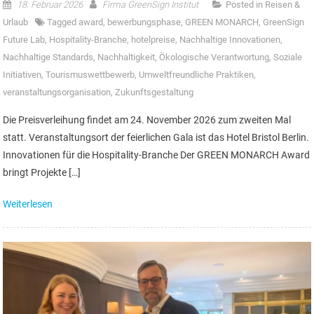
18. Februar 2026
Firma GreenSign Institut
Posted in
Reisen &
Urlaub
Tagged
award
,
bewerbungsphase
,
GREEN MONARCH
,
GreenSign
Future Lab
,
Hospitality-Branche
,
hotelpreise
,
Nachhaltige Innovationen
,
Nachhaltige Standards
,
Nachhaltigkeit
,
Ökologische Verantwortung
,
Soziale
Initiativen
,
Tourismuswettbewerb
,
Umweltfreundliche Praktiken
,
veranstaltungsorganisation
,
Zukunftsgestaltung
Die Preisverleihung findet am 24. November 2026 zum zweiten Mal
statt. Veranstaltungsort der feierlichen Gala ist das Hotel Bristol Berlin.
Innovationen für die Hospitality-Branche Der GREEN MONARCH Award
bringt Projekte […]
Weiterlesen