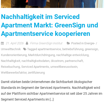
Nachhaltigkeit im Serviced
Apartment Markt: GreenSign und
Apartmentservice kooperieren
21. April 2026
Firma GreenSign Institut
Posted in
Energie- /
Umwelttechnik
Tagged
apartmentservice
,
betriebsführung
,
greensign
,
Kundenorientierung
,
Marktdurchdringung
,
nachhaltige entwicklung
,
Nachhaltigkeit
,
nachhaltigkeitsdaten
,
ökostrom
,
partnerschaft
,
Reisebuchung
,
Serviced Apartments
,
umweltbewusstsein
,
Wettbewerbsfaktor
,
zertifizierung
Damit stärken beide Unternehmen die Sichtbarkeit ökologischer
Standards im Segment der Serviced Apartments. Nachhaltigkeit wird
auf der Plattform sichtbar Apartmentservice ist seit über 25 Jahren im
Segment Serviced Apartments im […]